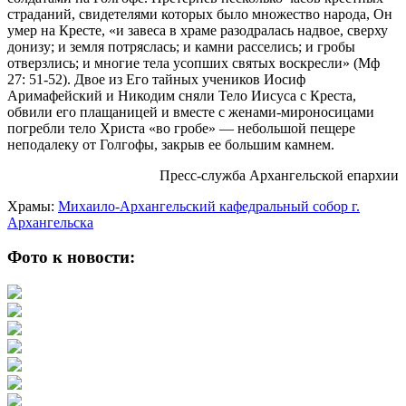
страданий, свидетелями которых было множество народа, Он
умер на Кресте, «и завеса в храме разодралась надвое, сверху
донизу; и земля потряслась; и камни расселись; и гробы
отверзлись; и многие тела усопших святых воскресли» (Мф
27: 51-52). Двое из Его тайных учеников Иосиф
Аримафейский и Никодим сняли Тело Иисуса с Креста,
обвили его плащаницей и вместе с женами-мироносицами
погребли тело Христа «во гробе» — небольшой пещере
неподалеку от Голгофы, закрыв ее большим камнем.
Пресс-служба Архангельской епархии
Храмы:
Михаило-Архангельский кафедральный собор г.
Архангельска
Фото к новости: