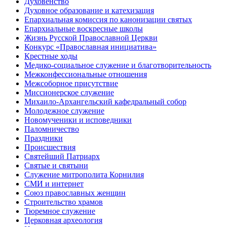
Духовенство
Духовное образование и катехизация
Епархиальная комиссия по канонизации святых
Епархиальные воскресные школы
Жизнь Русской Православной Церкви
Конкурс «Православная инициатива»
Крестные ходы
Медико-социальное служение и благотворительность
Межконфессиональные отношения
Межсоборное присутствие
Миссионерское служение
Михаило-Архангельский кафедральный собор
Молодежное служение
Новомученики и исповедники
Паломничество
Праздники
Происшествия
Святейший Патриарх
Святые и святыни
Служение митрополита Корнилия
СМИ и интернет
Союз православных женщин
Строительство храмов
Тюремное служение
Церковная археология