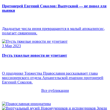
Протоиерей Евгений Соколов: Выпускной — не повод для
пьянки
Двадцатые числа июня превращаются в малый апокалипсис,
полагает священник.
3 Мар 2023
Пусть тяжелые новости не угнетают
О празднике Торжества Православия рассказывает глава
миссионерского отдела Архангельской епархии протоиерей
Евгений Соколов.
Все публикации