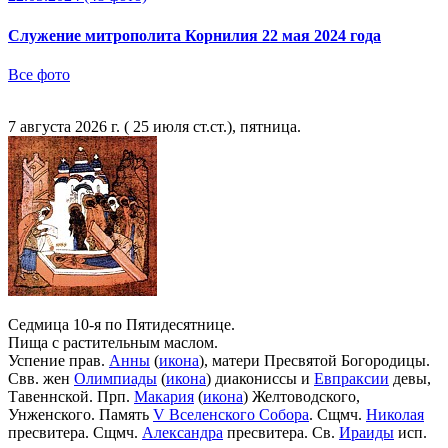
Служение митрополита Корнилия 22 мая 2024 года
Все фото
7 августа 2026 г. ( 25 июля ст.ст.), пятница.
Седмица 10-я по Пятидесятнице.
Пища с растительным маслом.
Успение прав.
Анны
(
икона
), матери Пресвятой Богородицы.
Свв. жен
Олимпиады
(
икона
) диакониссы и
Евпраксии
девы,
Тавеннской. Прп.
Макария
(
икона
) Желтоводского,
Унженского. Память
V Вселенского Собора
. Сщмч.
Николая
пресвитера. Сщмч.
Александра
пресвитера. Св.
Ираиды
исп.