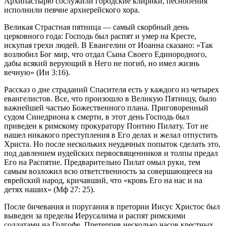
Архипастырю сослужили городские клирики, песнопения
исполнили певчие архиерейского хора.
Великая Страстная пятница — самый скорбный день
церковного года: Господь был распят и умер на Кресте,
искупая грехи людей. В Евангелии от Иоанна сказано: «Так
возлюбил Бог мир, что отдал Сына Своего Единородного,
дабы всякий верующий в Него не погиб, но имел жизнь
вечную» (Ин 3:16).
Рассказ о дне страданий Спасителя есть у каждого из четырех
евангелистов. Все, что произошло в Великую Пятницу, было
важнейшей частью Божественного плана. Приговоренный
судом Синедриона к смерти, в этот день Господь был
приведен к римскому прокуратору Понтию Пилату. Тот не
нашел никакого преступления в Его делах и желал отпустить
Христа. Но после нескольких неудачных попыток сделать это,
под давлением иудейских первосвященников и толпы предал
Его на Распятие. Предварительно Пилат омыл руки, тем
самым возложил всю ответственность за совершающееся на
еврейский народ, кричавший, что «кровь Его на нас и на
детях наших» (Мф 27: 25).
После бичевания и поругания в претории Иисус Христос был
выведен за пределы Иерусалима и распят римскими
солдатами на Голгофе. Претерпев несколько часов крестных