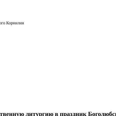
ого Корнилия
твенную литургию в праздник Боголюб