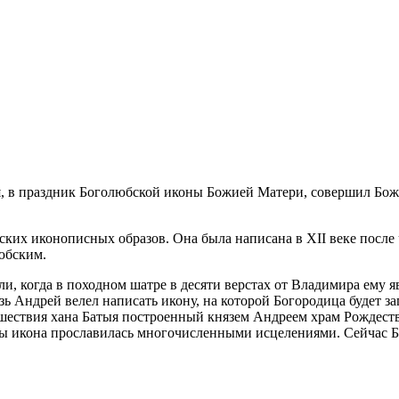
 в праздник Боголюбской иконы Божией Матери, совершил Бож
ких иконописных образов. Она была написана в XII веке после 
юбским.
, когда в походном шатре в десяти верстах от Владимира ему яв
ь Андрей велел написать икону, на которой Богородица будет за
ашествия хана Батыя построенный князем Андреем храм Рождест
еры икона прославилась многочисленными исцелениями. Сейчас 