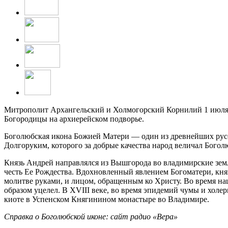
Митрополит Архангельский и Холмогорский Корнилий 1 июля,
Богородицы на архиерейском подворье.
Боголюбская икона Божией Матери — один из древнейших русс
Долгоруким, которого за добрые качества народ величал Богол
Князь Андрей направлялся из Вышгорода во владимирские земли
честь Ее Рождества. Вдохновленный явлением Богоматери, княз
молитве руками, и лицом, обращенным ко Христу. Во время н
образом уцелел. В XVIII веке, во время эпидемий чумы и хол
киоте в Успенском Княгинином монастыре во Владимире.
Справка о Боголюбской иконе: сайт радио «Вера»