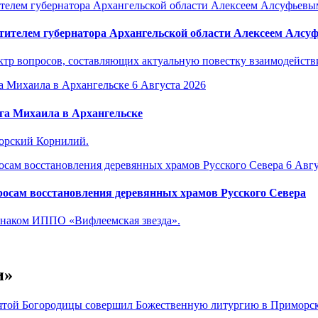
тителем губернатора Архангельской области Алексеем Алс
р вопросов, составляющих актуальную повестку взаимодействия
6 Августа 2026
га Михаила в Архангельске
горский Корнилий.
6 Авгу
осам восстановления деревянных храмов Русского Севера
знаком ИППО «Вифлеемская звезда».
и»