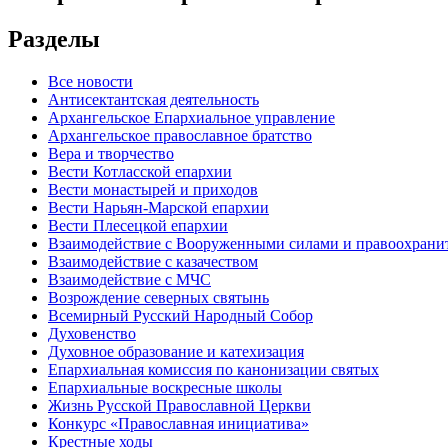
Разделы
Все новости
Антисектантская деятельность
Архангельское Епархиальное управление
Архангельское православное братство
Вера и творчество
Вести Котласской епархии
Вести монастырей и приходов
Вести Нарьян-Марской епархии
Вести Плесецкой епархии
Взаимодействие с Вооруженными силами и правоохран
Взаимодействие с казачеством
Взаимодействие с МЧС
Возрождение северных святынь
Всемирный Русский Народный Собор
Духовенство
Духовное образование и катехизация
Епархиальная комиссия по канонизации святых
Епархиальные воскресные школы
Жизнь Русской Православной Церкви
Конкурс «Православная инициатива»
Крестные ходы