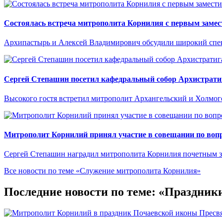
Состоялась встреча митрополита Корнилия с первым замес
Архипастырь и Алексей Владимирович обсудили широкий спект
Сергей Степашин посетил кафедральный собор Архистрати
Высокого гостя встретил митрополит Архангельский и Холмо
Митрополит Корнилий принял участие в совещании по вопр
Сергей Степашин наградил митрополита Корнилия почетным 
Все новости по теме «Служение митрополита Корнилия»
Последние новости по теме: «Праздник