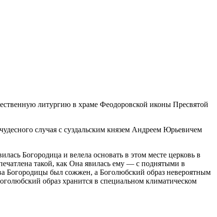
ественную литургию в храме Феодоровской иконы Пресвятой
чудесного случая с суздальским князем Андреем Юрьевичем
илась Богородица и велела основать в этом месте церковь в
печатлена такой, как Она явилась ему — с поднятыми в
ва Богородицы был сожжен, а Боголюбский образ невероятным
Боголюбский образ хранится в специальном климатическом