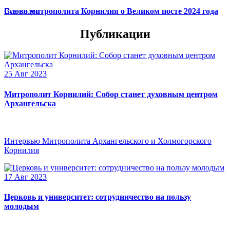
Слово митрополита Корнилия о Великом посте 2024 года
Все видео
Публикации
25 Авг 2023
Митрополит Корнилий: Собор станет духовным центром
Архангельска
Интервью Митрополита Архангельского и Холмогорского
Корнилия
17 Авг 2023
Церковь и университет: сотрудничество на пользу
молодым