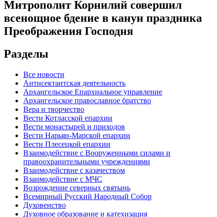
Митрополит Корнилий совершил
всенощное бдение в канун праздника
Преображения Господня
Разделы
Все новости
Антисектантская деятельность
Архангельское Епархиальное управление
Архангельское православное братство
Вера и творчество
Вести Котласской епархии
Вести монастырей и приходов
Вести Нарьян-Марской епархии
Вести Плесецкой епархии
Взаимодействие с Вооруженными силами и
правоохранительными учреждениями
Взаимодействие с казачеством
Взаимодействие с МЧС
Возрождение северных святынь
Всемирный Русский Народный Собор
Духовенство
Духовное образование и катехизация