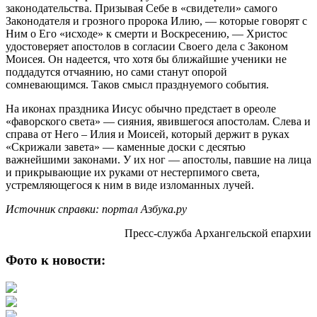
законодательства. Призывая Себе в «свидетели» самого
Законодателя и грозного пророка Илию, — которые говорят с
Ним о Его «исходе» к смерти и Воскресению, — Христос
удостоверяет апостолов в согласии Своего дела с Законом
Моисея. Он надеется, что хотя бы ближайшие ученики не
поддадутся отчаянию, но сами станут опорой
сомневающимся. Таков смысл празднуемого события.
На иконах праздника Иисус обычно предстает в ореоле
«фаворского света» — сияния, явившегося апостолам. Слева и
справа от Него – Илия и Моисей, который держит в руках
«Скрижали завета» — каменные доски с десятью
важнейшими законами. У их ног — апостолы, павшие на лица
и прикрывающие их руками от нестерпимого света,
устремляющегося к ним в виде изломанных лучей.
Источник справки: портал Азбука.ру
Пресс-служба Архангельской епархии
Фото к новости: