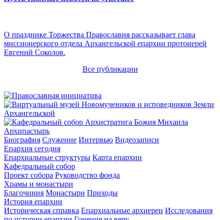
О празднике Торжества Православия рассказывает глава
миссионерского отдела Архангельской епархии протоиерей
Евгений Соколов.
Все публикации
Архипастырь
Биография
Служение
Интервью
Видеозаписи
Епархия сегодня
Епархиальные структуры
Карта епархии
Кафедральный собор
Проект собора
Руководство фонда
Храмы и монастыри
Благочиния
Монастыри
Приходы
История епархии
Историческая справка
Епархиальные архиереи
Исследования
по истории епархии
Гонения на веру