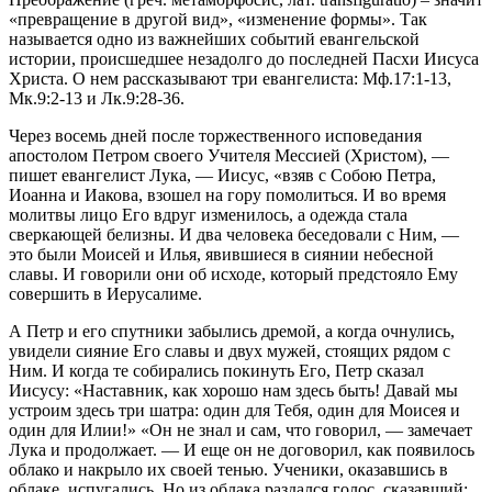
«превращение в другой вид», «изменение формы». Так
называется одно из важнейших событий евангельской
истории, происшедшее незадолго до последней Пасхи Иисуса
Христа. О нем рассказывают три евангелиста: Мф.17:1-13,
Мк.9:2-13 и Лк.9:28-36.
Через восемь дней после торжественного исповедания
апостолом Петром своего Учителя Мессией (Христом), —
пишет евангелист Лука, — Иисус, «взяв с Собою Петра,
Иоанна и Иакова, взошел на гору помолиться. И во время
молитвы лицо Его вдруг изменилось, а одежда стала
сверкающей белизны. И два человека беседовали с Ним, —
это были Моисей и Илья, явившиеся в сиянии небесной
славы. И говорили они об исходе, который предстояло Ему
совершить в Иерусалиме.
А Петр и его спутники забылись дремой, а когда очнулись,
увидели сияние Его славы и двух мужей, стоящих рядом с
Ним. И когда те собирались покинуть Его, Петр сказал
Иисусу: «Наставник, как хорошо нам здесь быть! Давай мы
устроим здесь три шатра: один для Тебя, один для Моисея и
один для Илии!» «Он не знал и сам, чтo говорил, — замечает
Лука и продолжает. — И еще он не договорил, как появилось
облако и накрыло их своей тенью. Ученики, оказавшись в
облаке, испугались. Но из облака раздался голос, сказавший: