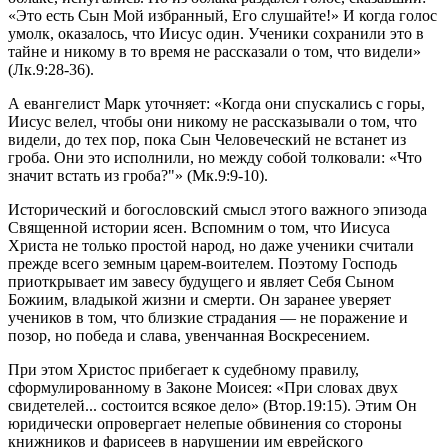
«Это есть Сын Мой избранный, Его слушайте!» И когда голос
умолк, оказалось, что Иисус один. Ученики сохранили это в
тайне и никому в то время не рассказали о том, что видели»
(Лк.9:28-36).
А евангелист Марк уточняет: «Когда они спускались с горы,
Иисус велел, чтобы они никому не рассказывали о том, что
видели, до тех пор, пока Сын Человеческий не встанет из
гроба. Они это исполнили, но между собой толковали: «Что
значит встать из гроба?"» (Мк.9:9-10).
Исторический и богословский смысл этого важного эпизода
Священной истории ясен. Вспомним о том, что Иисуса
Христа не только простой народ, но даже ученики считали
прежде всего земным царем-воителем. Поэтому Господь
приоткрывает им завесу будущего и являет Себя Сыном
Божиим, владыкой жизни и смерти. Он заранее уверяет
учеников в том, что близкие страдания — не поражение и
позор, но победа и слава, увенчанная Воскресением.
При этом Христос прибегает к судебному правилу,
сформулированному в Законе Моисея: «При словах двух
свидетелей... состоится всякое дело» (Втор.19:15). Этим Он
юридически опровергает нелепые обвинения со стороны
книжников и фарисеев в нарушении им еврейского