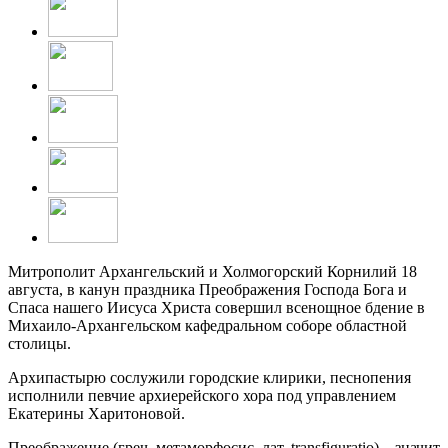
Митрополит Архангельский и Холмогорский Корнилий 18
августа, в канун праздника Преображения Господа Бога и
Спаса нашего Иисуса Христа совершил всенощное бдение в
Михаило-Архангельском кафедральном соборе областной
столицы.
Архипастырю сослужили городские клирики, песнопения
исполнили певчие архиерейского хора под управлением
Екатерины Харитоновой.
Преображение (греч. метаморфосис, лат. transfiguratio) – значит