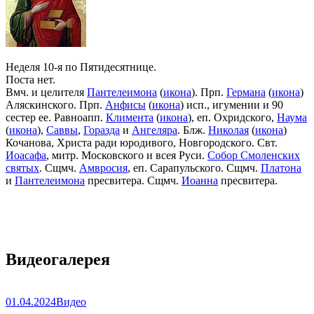
Неделя 10-я по Пятидесятнице.
Поста нет.
Вмч. и целителя
Пантелеимона
(
икона
). Прп.
Германа
(
икона
)
Аляскинского. Прп.
Анфисы
(
икона
) исп., игумении и 90
сестер ее. Равноапп.
Климента
(
икона
), еп. Охридского,
Наума
(
икона
),
Саввы
,
Горазда
и
Ангеляра
. Блж.
Николая
(
икона
)
Кочанова, Христа ради юродивого, Новгородского. Свт.
Иоасафа
, митр. Московского и всея Руси.
Собор Смоленских
святых
. Сщмч.
Амвросия
, еп. Сарапульского. Сщмч.
Платона
и
Пантелеимона
пресвитера. Сщмч.
Иоанна
пресвитера.
Видеогалерея
01.04.2024
Видео