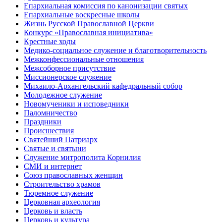
Епархиальная комиссия по канонизации святых
Епархиальные воскресные школы
Жизнь Русской Православной Церкви
Конкурс «Православная инициатива»
Крестные ходы
Медико-социальное служение и благотворительность
Межконфессиональные отношения
Межсоборное присутствие
Миссионерское служение
Михаило-Архангельский кафедральный собор
Молодежное служение
Новомученики и исповедники
Паломничество
Праздники
Происшествия
Святейший Патриарх
Святые и святыни
Служение митрополита Корнилия
СМИ и интернет
Союз православных женщин
Строительство храмов
Тюремное служение
Церковная археология
Церковь и власть
Церковь и культура