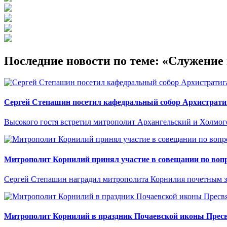
Последние новости по теме: «Служени
Сергей Степашин посетил кафедральный собор Архистрати
Высокого гостя встретил митрополит Архангельский и Холмо
Митрополит Корнилий принял участие в совещании по вопр
Сергей Степашин наградил митрополита Корнилия почетным 
Митрополит Корнилий в праздник Почаевской иконы Прес