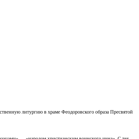
ственную литургию в храме Феодоровского образа Пресвятой
азацами» — «народом христианским воинского чина». С тех