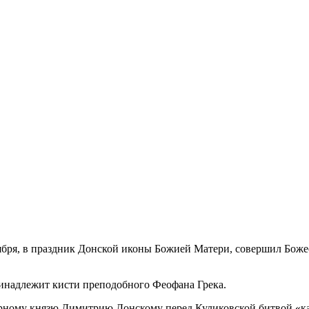
бря, в праздник Донской иконы Божией Матери, совершил Боже
инадлежит кисти преподобного Феофана Грека.
верному князю Димитрию Донскому перед Куликовской битвой «к