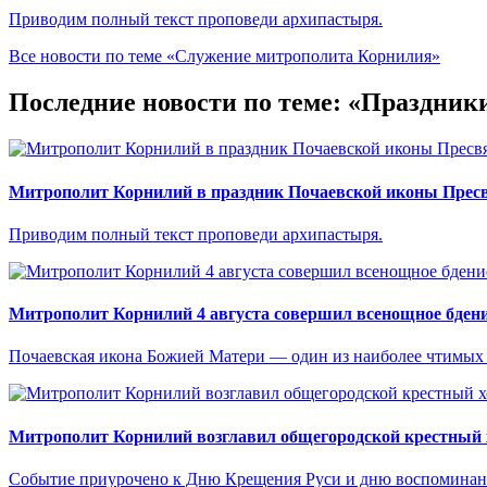
Приводим полный текст проповеди архипастыря.
Все новости по теме «Служение митрополита Корнилия»
Последние новости по теме: «Праздник
Митрополит Корнилий в праздник Почаевской иконы Прес
Приводим полный текст проповеди архипастыря.
Митрополит Корнилий 4 августа совершил всенощное бдени
Почаевская икона Божией Матери — один из наиболее чтимых
Митрополит Корнилий возглавил общегородской крестный 
Событие приурочено к Дню Крещения Руси и дню воспоминани