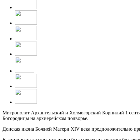
Митрополит Архангельский и Холмогорский Корнилий 1 сентя
Богородицы на архиерейском подворье.
Донская икона Божией Матери XIV века предположительно пр
В летописях сказано, что икона была передана святому благо