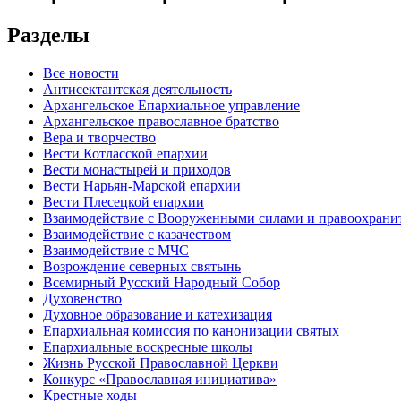
Разделы
Все новости
Антисектантская деятельность
Архангельское Епархиальное управление
Архангельское православное братство
Вера и творчество
Вести Котласской епархии
Вести монастырей и приходов
Вести Нарьян-Марской епархии
Вести Плесецкой епархии
Взаимодействие с Вооруженными силами и правоохран
Взаимодействие с казачеством
Взаимодействие с МЧС
Возрождение северных святынь
Всемирный Русский Народный Собор
Духовенство
Духовное образование и катехизация
Епархиальная комиссия по канонизации святых
Епархиальные воскресные школы
Жизнь Русской Православной Церкви
Конкурс «Православная инициатива»
Крестные ходы