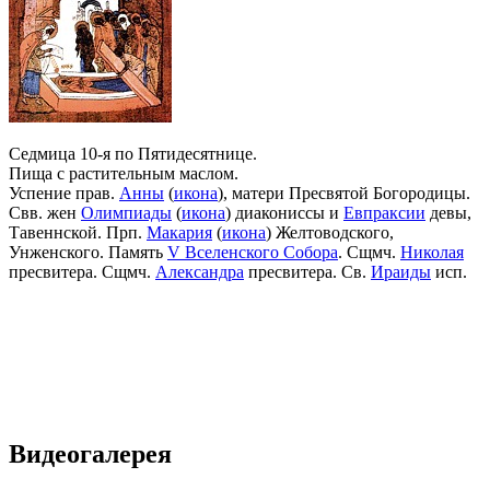
Седмица 10-я по Пятидесятнице.
Пища с растительным маслом.
Успение прав.
Анны
(
икона
), матери Пресвятой Богородицы.
Свв. жен
Олимпиады
(
икона
) диакониссы и
Евпраксии
девы,
Тавеннской. Прп.
Макария
(
икона
) Желтоводского,
Унженского. Память
V Вселенского Собора
. Сщмч.
Николая
пресвитера. Сщмч.
Александра
пресвитера. Св.
Ираиды
исп.
Видеогалерея