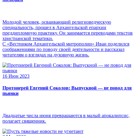
Молодой человек, осваивающий религиоведческую
специальность, прошел в Архангельской епархии
преддипломную практику. Он занимается переводами текстов
христианской тематики.
С «Вестником Архангельской митрополии» Иван поделился
соображениями по поводу своей деятельности и рассказал
читателям о взглядах на духовную жизнь.
16 Июн 2023
Протоиерей Евгений Соколов: Выпускной — не повод для
пьянки
Двадцатые числа июня превращаются в малый апокалипсис,
полагает священник.