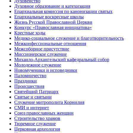
Духовенство
Духовное образование и катехизация
Епархиальная комиссия по канонизации святых
Епархиальные воскресные школы
Жизнь Русской Православной Церкви
Конкурс «Православная инициатива»
Крестные ходы
Медико-социальное служение и благотворительность
Межконфессиональные отношения
Межсоборное присутствие
Миссионерское служение
Михаило-Архангельский кафедральный собор
Молодежное служение
Новомученики и исповедники
Паломничество
Праздники
Происшествия
Святейший Патриарх
Святые и святыни
Служение митрополита Корнилия
СМИ и интернет
Союз православных женщин
Строительство храмов
Тюремное служение
Церковная археология