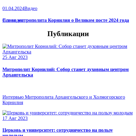
01.04.2024
Видео
Слово митрополита Корнилия о Великом посте 2024 года
Все видео
Публикации
25 Авг 2023
Митрополит Корнилий: Собор станет духовным центром
Архангельска
Интервью Митрополита Архангельского и Холмогорского
Корнилия
17 Авг 2023
Церковь и университет: сотрудничество на пользу
молодым