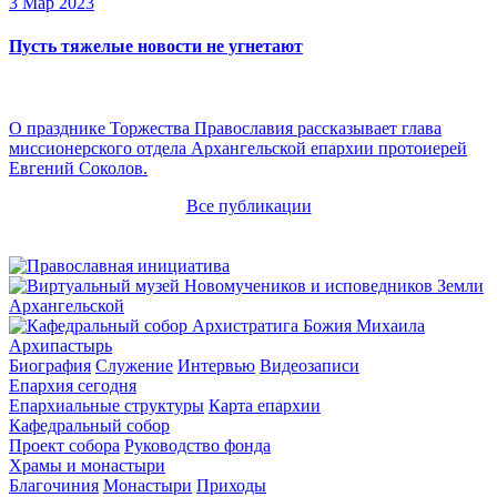
3 Мар 2023
Пусть тяжелые новости не угнетают
О празднике Торжества Православия рассказывает глава
миссионерского отдела Архангельской епархии протоиерей
Евгений Соколов.
Все публикации
Архипастырь
Биография
Служение
Интервью
Видеозаписи
Епархия сегодня
Епархиальные структуры
Карта епархии
Кафедральный собор
Проект собора
Руководство фонда
Храмы и монастыри
Благочиния
Монастыри
Приходы