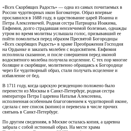
«Всех Скорбящих Радость» — одна из самых почитаемых в
России чудотворных икон Богоматери. Образ впервые
прославился в 1688 году, в царствование царей Иоанна и
Петра Алексеевичей. Родная сестра Патриарха Иоакима,
Евфимия, долго страдавшая неизлечимой болезнью, однажды
утром во время молитвы услышала голос, призывавший ее
пойти помолиться перед образом Пресвятой Богородицы
«Всех скорбящих Радость» в храме Преображения Господня
на Ордынке и заказать молебен с водосвятием. Евфимия
исполнила сказанное, и после совершения перед иконой
водосвятного молебна получила исцеление. С тех пор многие
болящие и скорбящие, молитвенно обращаясь к Богородице
через Ее чудотворный образ, стали получать исцеление и
избавление от бед.
В 1711 году, когда царскую резиденцию положено было
перенести из Москвы в Санкт-Петербург, родная сестра
императора Петра I царевна Наталья Алексеевна,
исполненная особенным благоговением к чудотворной иконе,
сделала с нее список (копию) и перевезла в числе прочих
святынь в Санкт-Петербург.
По другим сведениям, в Москве осталась копия, а царевна
забрала с собой истинный образ. На месте храма