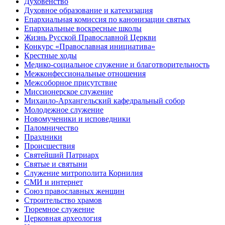
Духовенство
Духовное образование и катехизация
Епархиальная комиссия по канонизации святых
Епархиальные воскресные школы
Жизнь Русской Православной Церкви
Конкурс «Православная инициатива»
Крестные ходы
Медико-социальное служение и благотворительность
Межконфессиональные отношения
Межсоборное присутствие
Миссионерское служение
Михаило-Архангельский кафедральный собор
Молодежное служение
Новомученики и исповедники
Паломничество
Праздники
Происшествия
Святейший Патриарх
Святые и святыни
Служение митрополита Корнилия
СМИ и интернет
Союз православных женщин
Строительство храмов
Тюремное служение
Церковная археология