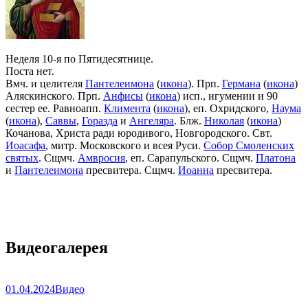
Неделя 10-я по Пятидесятнице.
Поста нет.
Вмч. и целителя
Пантелеимона
(
икона
). Прп.
Германа
(
икона
)
Аляскинского. Прп.
Анфисы
(
икона
) исп., игумении и 90
сестер ее. Равноапп.
Климента
(
икона
), еп. Охридского,
Наума
(
икона
),
Саввы
,
Горазда
и
Ангеляра
. Блж.
Николая
(
икона
)
Кочанова, Христа ради юродивого, Новгородского. Свт.
Иоасафа
, митр. Московского и всея Руси.
Собор Смоленских
святых
. Сщмч.
Амвросия
, еп. Сарапульского. Сщмч.
Платона
и
Пантелеимона
пресвитера. Сщмч.
Иоанна
пресвитера.
Видеогалерея
01.04.2024
Видео