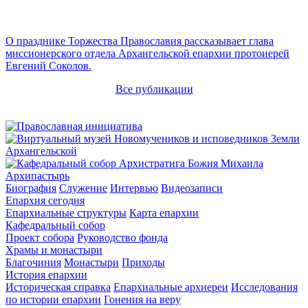
О празднике Торжества Православия рассказывает глава
миссионерского отдела Архангельской епархии протоиерей
Евгений Соколов.
Все публикации
Архипастырь
Биография
Служение
Интервью
Видеозаписи
Епархия сегодня
Епархиальные структуры
Карта епархии
Кафедральный собор
Проект собора
Руководство фонда
Храмы и монастыри
Благочиния
Монастыри
Приходы
История епархии
Историческая справка
Епархиальные архиереи
Исследования
по истории епархии
Гонения на веру