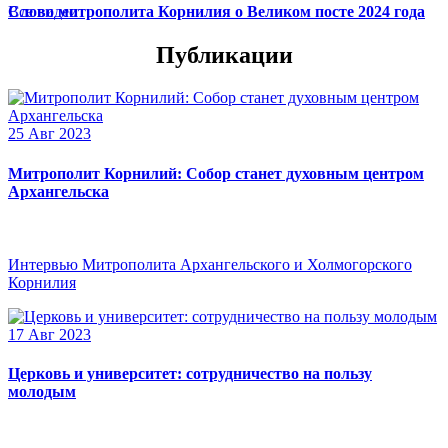
Слово митрополита Корнилия о Великом посте 2024 года
Все видео
Публикации
25 Авг 2023
Митрополит Корнилий: Собор станет духовным центром
Архангельска
Интервью Митрополита Архангельского и Холмогорского
Корнилия
17 Авг 2023
Церковь и университет: сотрудничество на пользу
молодым