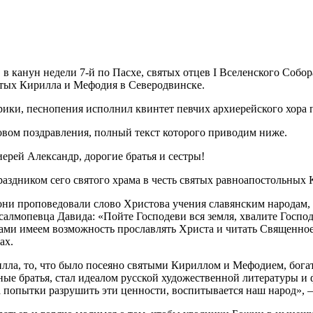
 канун недели 7-й по Пасхе, святых отцев I Вселенского Собо
ятых Кирилла и Мефодия в Северодвинске.
ики, песнопения исполнил квинтет певчих архиерейского хора
овом поздравления, полный текст которого приводим ниже.
рей Александр, дорогие братья и сестры!
раздником сего святого храма в честь святых равноапостольных
они проповедовали слово Христова учения славянским народам
салмопевца Давида: «Пойте Господеви вся земля, хвалите Господ
ами имеем возможность прославлять Христа и читать Священное
ах.
лла, то, что было посеяно святыми Кириллом и Мефодием, бога
ные братья, стал идеалом русской художественной литературы и
на попытки разрушить эти ценности, воспитывается наш народ»,