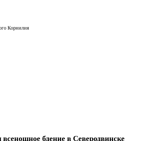
ого Корнилия
 всенощное бдение в Северодвинске