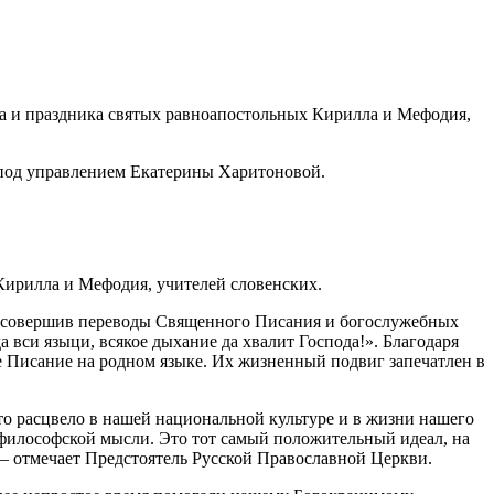
ра и праздника святых равноапостольных Кирилла и Мефодия,
 под управлением Екатерины Харитоновой.
 Кирилла и Мефодия, учителей словенских.
, совершив переводы Священного Писания и богослужебных
а вси языци, всякое дыхание да хвалит Господа!». Благодаря
 Писание на родном языке. Их жизненный подвиг запечатлен в
то расцвело в нашей национальной культуре и в жизни нашего
 философской мысли. Это тот самый положительный идеал, на
 — отмечает Предстоятель Русской Православной Церкви.