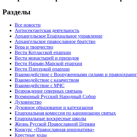
Разделы
Все новости
Антисектантская деятельность
Архангельское Епархиальное управление
Архангельское православное братство
Вера и творчество
Вести Котласской епархии
Вести монастырей и приходов
Вести Нарьян-Марской епархии
Вести Плесецкой епархии
Взаимодействие с Вооруженными силами и правоохран
Взаимодействие с казачеством
Взаимодействие с МЧС
Возрождение северных святынь
Всемирный Русский Народный Собор
Духовенство
Духовное образование и катехизация
Епархиальная комиссия по канонизации святых
Епархиальные воскресные школы
Жизнь Русской Православной Церкви
Конкурс «Православная инициатива»
Крестные ходы