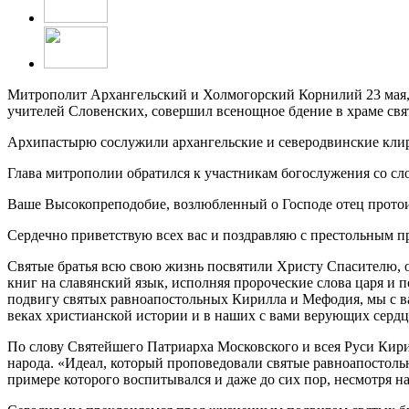
Митрополит Архангельский и Холмогорский Корнилий 23 мая, в
учителей Словенских, совершил всенощное бдение в храме св
Архипастырю сослужили архангельские и северодвинские клир
Глава митрополии обратился к участникам богослужения со сл
Ваше Высокопреподобие, возлюбленный о Господе отец протоие
Сердечно приветствую всех вас и поздравляю с престольным п
Святые братья всю свою жизнь посвятили Христу Спасителю, 
книг на славянский язык, исполняя пророческие слова царя и п
подвигу святых равноапостольных Кирилла и Мефодия, мы с в
веках христианской истории и в наших с вами верующих сердц
По слову Святейшего Патриарха Московского и всея Руси Кири
народа. «Идеал, который проповедовали святые равноапостоль
примере которого воспитывался и даже до сих пор, несмотря 