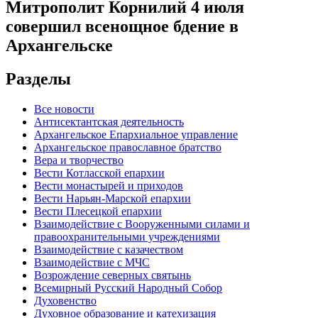
Митрополит Корнилий 4 июля
совершил всенощное бдение в
Архангельске
Разделы
Все новости
Антисектантская деятельность
Архангельское Епархиальное управление
Архангельское православное братство
Вера и творчество
Вести Котласской епархии
Вести монастырей и приходов
Вести Нарьян-Марской епархии
Вести Плесецкой епархии
Взаимодействие с Вооруженными силами и
правоохранительными учреждениями
Взаимодействие с казачеством
Взаимодействие с МЧС
Возрождение северных святынь
Всемирный Русский Народный Собор
Духовенство
Духовное образование и катехизация