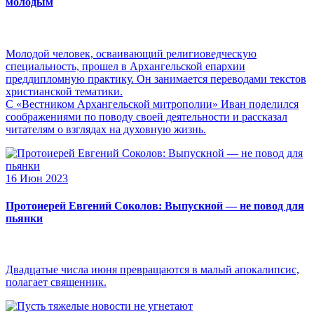
молодым
Молодой человек, осваивающий религиоведческую
специальность, прошел в Архангельской епархии
преддипломную практику. Он занимается переводами текстов
христианской тематики.
С «Вестником Архангельской митрополии» Иван поделился
соображениями по поводу своей деятельности и рассказал
читателям о взглядах на духовную жизнь.
16 Июн 2023
Протоиерей Евгений Соколов: Выпускной — не повод для
пьянки
Двадцатые числа июня превращаются в малый апокалипсис,
полагает священник.