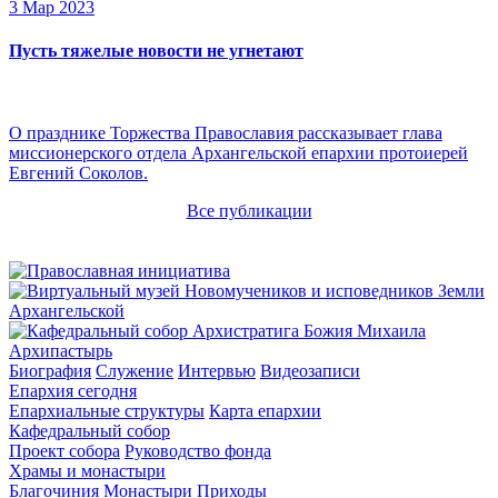
3 Мар 2023
Пусть тяжелые новости не угнетают
О празднике Торжества Православия рассказывает глава
миссионерского отдела Архангельской епархии протоиерей
Евгений Соколов.
Все публикации
Архипастырь
Биография
Служение
Интервью
Видеозаписи
Епархия сегодня
Епархиальные структуры
Карта епархии
Кафедральный собор
Проект собора
Руководство фонда
Храмы и монастыри
Благочиния
Монастыри
Приходы