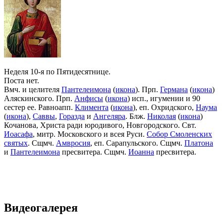
Неделя 10-я по Пятидесятнице.
Поста нет.
Вмч. и целителя
Пантелеимона
(
икона
). Прп.
Германа
(
икона
)
Аляскинского. Прп.
Анфисы
(
икона
) исп., игумении и 90
сестер ее. Равноапп.
Климента
(
икона
), еп. Охридского,
Наума
(
икона
),
Саввы
,
Горазда
и
Ангеляра
. Блж.
Николая
(
икона
)
Кочанова, Христа ради юродивого, Новгородского. Свт.
Иоасафа
, митр. Московского и всея Руси.
Собор Смоленских
святых
. Сщмч.
Амвросия
, еп. Сарапульского. Сщмч.
Платона
и
Пантелеимона
пресвитера. Сщмч.
Иоанна
пресвитера.
Видеогалерея