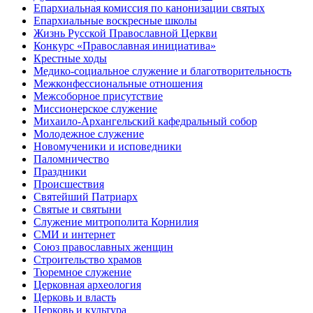
Епархиальная комиссия по канонизации святых
Епархиальные воскресные школы
Жизнь Русской Православной Церкви
Конкурс «Православная инициатива»
Крестные ходы
Медико-социальное служение и благотворительность
Межконфессиональные отношения
Межсоборное присутствие
Миссионерское служение
Михаило-Архангельский кафедральный собор
Молодежное служение
Новомученики и исповедники
Паломничество
Праздники
Происшествия
Святейший Патриарх
Святые и святыни
Служение митрополита Корнилия
СМИ и интернет
Союз православных женщин
Строительство храмов
Тюремное служение
Церковная археология
Церковь и власть
Церковь и культура