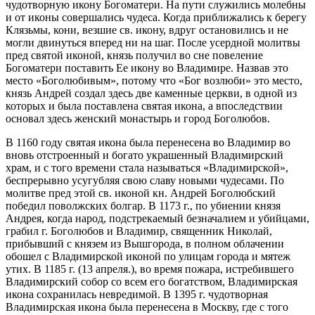
чудотворную икону Богоматери. На пути служились молебны
и от иконы совершались чудеса. Когда приближались к берегу
Клязьмы, кони, везшие св. икону, вдруг остановились и не
могли двинуться вперед ни на шаг. После усердной молитвы
пред святой иконой, князь получил во сне повеление
Богоматери поставить Ее икону во Владимире. Назвав это
место «Боголюбивым», потому что «Бог возлюби» это место,
князь Андрей создал здесь две каменные церкви, в одной из
которых и была поставлена святая икона, а впоследствии
основал здесь женский монастырь и город Боголюбов.
В 1160 году святая икона была перенесена во Владимир во
вновь отстроенный и богато украшенный Владимирский
храм, и с того времени стала называться «Владимирской»,
беспрерывно усугубляя свою славу новыми чудесами. По
молитве пред этой св. иконой кн. Андрей Боголюбский
победил поволжских болгар. В 1173 г., по убиении князя
Андрея, когда народ, подстрекаемый безначалием и убийцами,
грабил г. Боголюбов и Владимир, священник Николай,
прибывший с князем из Вышгорода, в полном облачении
обошел с Владимирской иконой по улицам города и мятеж
утих. В 1185 г. (13 апреля.), во время пожара, истребившего
Владимирский собор со всем его богатством, Владимирская
икона сохранилась невредимой. В 1395 г. чудотворная
Владимирская икона была перенесена в Москву, где с того