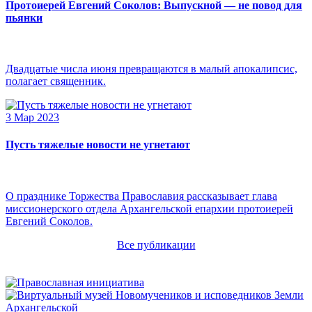
Протоиерей Евгений Соколов: Выпускной — не повод для
пьянки
Двадцатые числа июня превращаются в малый апокалипсис,
полагает священник.
3 Мар 2023
Пусть тяжелые новости не угнетают
О празднике Торжества Православия рассказывает глава
миссионерского отдела Архангельской епархии протоиерей
Евгений Соколов.
Все публикации