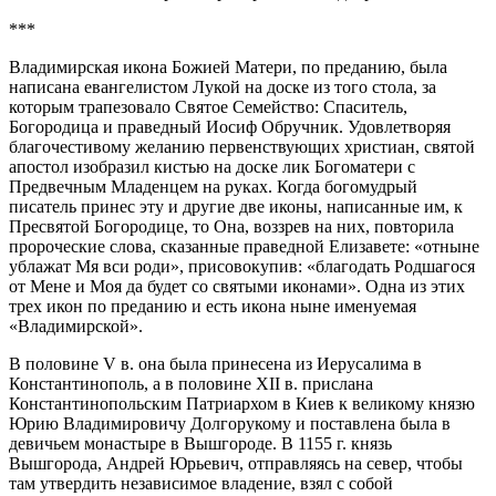
***
Владимирская икона Божией Матери, по преданию, была
написана евангелистом Лукой на доске из того стола, за
которым трапезовало Святое Семейство: Спаситель,
Богородица и праведный Иосиф Обручник. Удовлетворяя
благочестивому желанию первенствующих христиан, святой
апостол изобразил кистью на доске лик Богоматери с
Предвечным Младенцем на руках. Когда богомудрый
писатель принес эту и другие две иконы, написанные им, к
Пресвятой Богородице, то Она, воззрев на них, повторила
пророческие слова, сказанные праведной Елизавете: «отныне
ублажат Мя вси роди», присовокупив: «благодать Родшагося
от Мене и Моя да будет со святыми иконами». Одна из этих
трех икон по преданию и есть икона ныне именуемая
«Владимирской».
В половине V в. она была принесена из Иерусалима в
Константинополь, а в половине XII в. прислана
Константинопольским Патриархом в Киев к великому князю
Юрию Владимировичу Долгорукому и поставлена была в
девичьем монастыре в Вышгороде. В 1155 г. князь
Вышгорода, Андрей Юрьевич, отправляясь на север, чтобы
там утвердить независимое владение, взял с собой