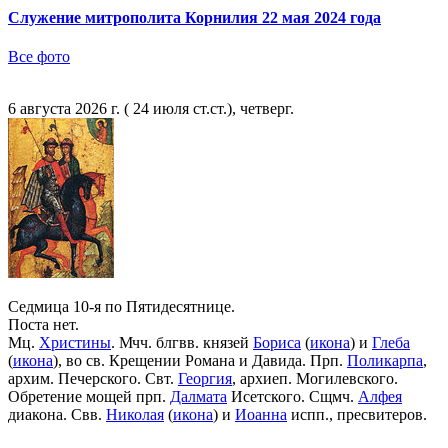
Служение митрополита Корнилия 22 мая 2024 года
Все фото
6 августа 2026 г. ( 24 июля ст.ст.), четверг.
Седмица 10-я по Пятидесятнице.
Поста нет.
Мц.
Христины
. Мчч. блгвв. князей
Бориса
(
икона
) и
Глеба
(
икона
), во св. Крещении Романа и Давида. Прп.
Поликарпа
,
архим. Печерского. Свт.
Георгия
, архиеп. Могилевского.
Обретение мощей прп.
Далмата
Исетского. Сщмч.
Алфея
диакона. Свв.
Николая
(
икона
) и
Иоанна
испп., пресвитеров.