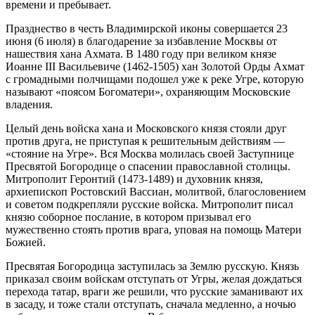
времени и пребывает.
Празднество в честь Владимирской иконы совершается 23
июня (6 июля) в благодарение за избавление Москвы от
нашествия хана Ахмата. В 1480 году при великом князе
Иоанне III Васильевиче (1462-1505) хан Золотой Орды Ахмат
с громадными полчищами подошел уже к реке Угре, которую
называют «поясом Богоматери», охраняющим Московские
владения.
Целый день войска хана и Московского князя стояли друг
против друга, не приступая к решительным действиям —
«стояние на Угре». Вся Москва молилась своей Заступнице
Пресвятой Богородице о спасении православной столицы.
Митрополит Геронтий (1473-1489) и духовник князя,
архиепископ Ростовский Вассиан, молитвой, благословением
и советом подкрепляли русские войска. Митрополит писал
князю соборное послание, в котором призывал его
мужественно стоять против врага, уповая на помощь Матери
Божией.
Пресвятая Богородица заступилась за Землю русскую. Князь
приказал своим войскам отступать от Угры, желая дождаться
перехода татар, враги же решили, что русские заманивают их
в засаду, и тоже стали отступать, сначала медленно, а ночью