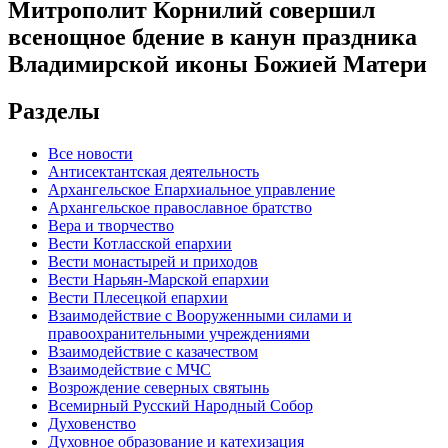
Митрополит Корнилий совершил
всенощное бдение в канун праздника
Владимирской иконы Божией Матери
Разделы
Все новости
Антисектантская деятельность
Архангельское Епархиальное управление
Архангельское православное братство
Вера и творчество
Вести Котласской епархии
Вести монастырей и приходов
Вести Нарьян-Марской епархии
Вести Плесецкой епархии
Взаимодействие с Вооруженными силами и
правоохранительными учреждениями
Взаимодействие с казачеством
Взаимодействие с МЧС
Возрождение северных святынь
Всемирный Русский Народный Собор
Духовенство
Духовное образование и катехизация