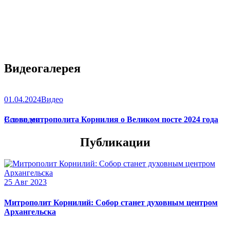
Видеогалерея
01.04.2024
Видео
Слово митрополита Корнилия о Великом посте 2024 года
Все видео
Публикации
25 Авг 2023
Митрополит Корнилий: Собор станет духовным центром
Архангельска