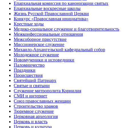
Епархиальная комиссия по канонизации святых
Епархиальные воскресные школы
Жизнь Русской Православной Церкви
Конкурс «Православная инициатива»
Крестные ходы
Медико-социальное служение и благотворительность
Межконфессиональные отношения
Межсоборное присутствие
Миссионерское служение
Михаило-Архангельский кафедральный собор
Молодежное служение
Новомученики и исповедники
Паломничество
Праздники
Происшествия
Святейший Патриарх
Святые и святыни
Служение митрополита Корнилия
СМИ и интернет
Союз православных женщин
Строительство храмов
Тюремное служение
Церковная археология
Церковь и власть
Церковь и культура