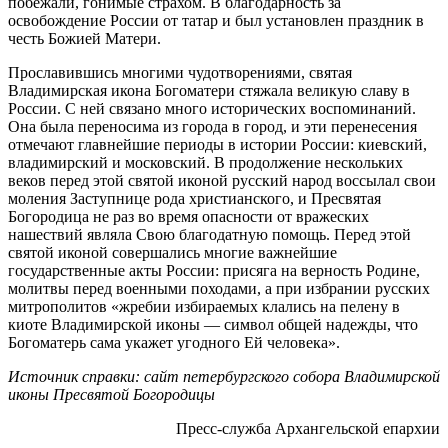
побежали, гонимые страхом. В благодарность за
освобождение России от татар и был установлен праздник в
честь Божией Матери.
Прославившись многими чудотворениями, святая
Владимирская икона Богоматери стяжала великую славу в
России. С ней связано много исторических воспоминаний.
Она была переносима из города в город, и эти перенесения
отмечают главнейшие периоды в истории России: киевский,
владимирский и московский. В продолжение нескольких
веков перед этой святой иконой русский народ воссылал свои
моления Заступнице рода христианского, и Пресвятая
Богородица не раз во время опасности от вражеских
нашествий являла Свою благодатную помощь. Перед этой
святой иконой совершались многие важнейшие
государственные акты России: присяга на верность Родине,
молитвы перед военными походами, а при избрании русских
митрополитов «жребии избираемых клались на пелену в
киоте Владимирской иконы — символ общей надежды, что
Богоматерь сама укажет угодного Ей человека».
Источник справки: сайт петербургского собора Владимирской
иконы Пресвятой Богородицы
Пресс-служба Архангельской епархии