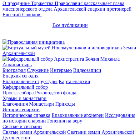
О празднике Торжества Православия рассказывает глава
миссионерского отдела Архангельской епархии протоиерей
Евгений Соколов.
Все публикации
Архипастырь
Биография
Служение
Интервью
Видеозаписи
Епархия сегодня
Епархиальные структуры
Карта епархии
Кафедральный собор
Проект собора
Руководство фонда
Храмы и монастыри
Благочиния
Монастыри
Приходы
История епархии
Историческая справка
Епархиальные архиереи
Исследования
по истории епархии
Гонения на веру
Святые и святыни
Святые земли Архангельской
Святыни земли Архангельской
Духовенство