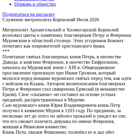
Церковь и общество
Подписаться на рассылку
Служение митрополита Корнилия
8 Июля 2026
Митрополит Архангельский и Холмогорский Корнилий
возложил цветы к памятнику благоверным Петру и Февронии
Муромским в областной столице. Этих угодников Божиих
почитают как покровителей христианского брака.
***
Почитание святых благоверных князя Петра, в иночестве
Давида, и княгини Февронии, в иночестве Евфросинии,
началось на Муромской земле с XIII в. Общецерковное
прославление произошло при Иване Грозном, который
молился перед мощами муромских святых перед тем, как идти
с войском на Казань. Автором жизнеописания благоверных
Петра и Февронии стал священник Ермолай (в монашестве
Еразм). Свое «сказание» он составил на основе устных
преданий, распространенных в Муроме.
Сын муромского князя Юрия Владимировича князь Петр
получил в княжение Муром в 1203 году. По преданию, за
несколько лет до этого он заболел проказой и увидел во сне,
что его сможет излечить девушка по имени Феврония,
жившая в Рязанском княжестве.
Князь Петр, увидев Февронию, полюбил ее и дал обет