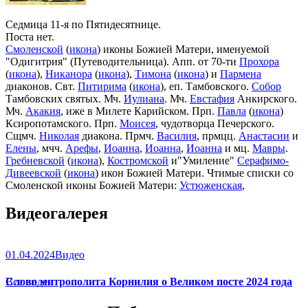
Седмица 11-я по Пятидесятнице.
Поста нет.
Смоленской
(
икона
) иконы Божией Матери, именуемой
"Одигитрия" (Путеводительница). Апп. от 70-ти
Прохора
(
икона
),
Никанора
(
икона
),
Тимона
(
икона
) и
Пармена
диаконов. Свт.
Питирима
(
икона
), еп. Тамбовского.
Собор
Тамбовских святых. Мч.
Иулиана
. Мч.
Евстафия
Анкирского.
Мч.
Акакия
, иже в Милете Карийском. Прп.
Павла
(
икона
)
Ксиропотамского. Прп.
Моисея
, чудотворца Печерского.
Сщмч.
Николая
диакона. Прмч.
Василия
, прмцц.
Анастасии
и
Елены
, мчч.
Арефы
,
Иоанна
,
Иоанна
,
Иоанна
и мц.
Мавры
.
Гребневской
(
икона
),
Костромской
и"Умиление"
Серафимо-
Дивеевской
(
икона
) икон Божией Матери. Чтимые списки со
Смоленской иконы Божией Матери:
Устюженская
,
Выдропусская
,
Христофоровская
,
Супрасльская
,
Югская
Видеогалерея
(
икона
),
Игрицкая
,
Шуйская
(
икона
),
Седмиезерная
,
Сергиевская
(в Троице-Сергиевой Лавре).
01.04.2024
Видео
Слово митрополита Корнилия о Великом посте 2024 года
Все видео