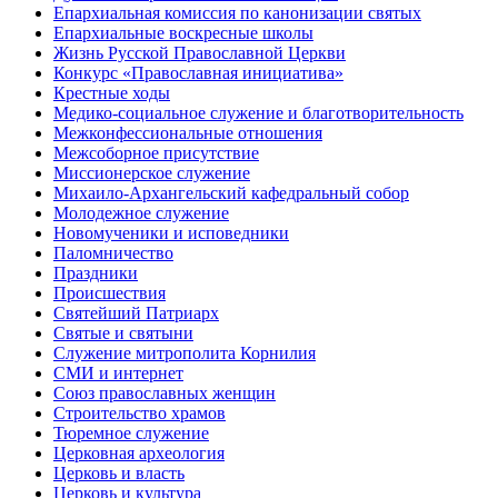
Епархиальная комиссия по канонизации святых
Епархиальные воскресные школы
Жизнь Русской Православной Церкви
Конкурс «Православная инициатива»
Крестные ходы
Медико-социальное служение и благотворительность
Межконфессиональные отношения
Межсоборное присутствие
Миссионерское служение
Михаило-Архангельский кафедральный собор
Молодежное служение
Новомученики и исповедники
Паломничество
Праздники
Происшествия
Святейший Патриарх
Святые и святыни
Служение митрополита Корнилия
СМИ и интернет
Союз православных женщин
Строительство храмов
Тюремное служение
Церковная археология
Церковь и власть
Церковь и культура