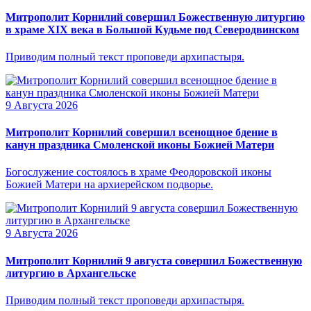
Митрополит Корнилий совершил Божественную литургию
в храме XIX века в Большой Кудьме под Северодвинском
Приводим полный текст проповеди архипастыря.
9 Августа 2026
Митрополит Корнилий совершил всенощное бдение в
канун праздника Смоленской иконы Божией Матери
Богослужение состоялось в храме Феодоровской иконы
Божией Матери на архиерейском подворье.
9 Августа 2026
Митрополит Корнилий 9 августа совершил Божественную
литургию в Архангельске
Приводим полный текст проповеди архипастыря.