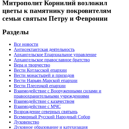
Митрополит Корнилий возложил
цветы к памятнику покровителям
семьи святым Петру и Февронии
Разделы
Все новости
Антисектантская деятельность
Архангельское Епархиальное управление
Архангельское православное братство
Вера и творчество
Вести Котласской епархии
Вести монастырей и приходов
Вести Нарьян-Марской епархии
Вести Плесецкой епархии
Взаимодействие с Вооруженными силами и
правоохранительными учреждениями
Взаимодействие с казачеством
Взаимодействие с МЧС
Возрождение северных святынь
Всемирный Русский Народный Собор
Духовенство
Духовное образование и катехизация