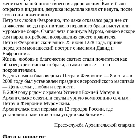
жениться на ней после своего выздоровления. Как и было
открыто в видении, девушка исцелила князя от недуга, после
этого они поженились.
Петр так любил Февронию, что даже отказался ради нее от
княжества, когда против такого неравного брака выступили
муромские бояре. Святая чета покинула Муром, однако вскоре
сам народ потребовал возвращения своего правителя.
Петр и Феврония скончались 25 июня 1228 года, приняв
перед этим монашеский постриг с именами Давид и
Евфросиния.
Жизнь, любовь и благочестие святых стали почитаться как
образец христианского брака, а сами святые — его
покровителями.
В день памяти благоверных Петра и Февронии — 8 июля – в
2008 году был установлен праздник всероссийского масштаба
— День семьи, любви и верности.
В 2009 году рядом с храмом Успения Божией Матери в
Архангельске освятили скульптурную композицию святым
Петру и Февронии Муромским.
Архангельск стал первым из 12 городов России, где
установили памятник этим угодникам Божиим.
Пресс-служба Архангельской епархии
Фото к новости: