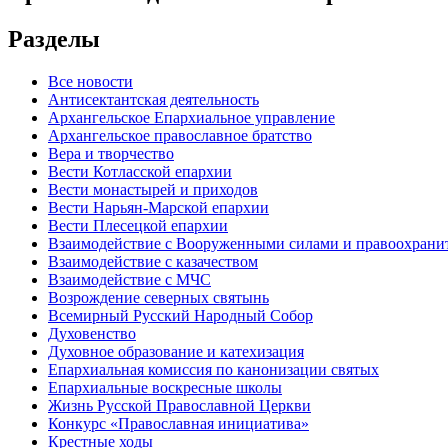
Разделы
Все новости
Антисектантская деятельность
Архангельское Епархиальное управление
Архангельское православное братство
Вера и творчество
Вести Котласской епархии
Вести монастырей и приходов
Вести Нарьян-Марской епархии
Вести Плесецкой епархии
Взаимодействие с Вооруженными силами и правоохран
Взаимодействие с казачеством
Взаимодействие с МЧС
Возрождение северных святынь
Всемирный Русский Народный Собор
Духовенство
Духовное образование и катехизация
Епархиальная комиссия по канонизации святых
Епархиальные воскресные школы
Жизнь Русской Православной Церкви
Конкурс «Православная инициатива»
Крестные ходы