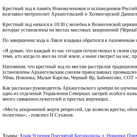
Крестный ход в память Новомучеников и исповедников Российс
возглавил митрополит Архангельский и Холмогорский Дании
Крестный ход начался в 10:30 с молебна в Вознесенской церкв
которые установлены на местах массовых захоронений (Чёрны
По завершении хода в Лявле владыка обратился к паломникам 
«Я думаю, что каждый из нас сегодня почувствовал в своем се
теми, кто когда-то жил на этой земле, а ныне смотрит на нас, п
Напомним, что крестный ход по местам расстрелов традиционн
установлены Архангельским союзом православных промышленн
Уйма, Новинка, Малые Карелы, Черный Яр, Бабонегово, СОТ «
Как рассказал руководитель Архангельского ц
ентра по изучени
одно из отделений Управления Северных лагерей особого назн
много священнослужителей и простых верующих.
«Места захоронений жертв репрессий, где возвели кресты, обоз
полигоны», - пояснил Н.Суханов.
Храмы:
Храм Успения Пресвятой Богородицы д. Новинки При