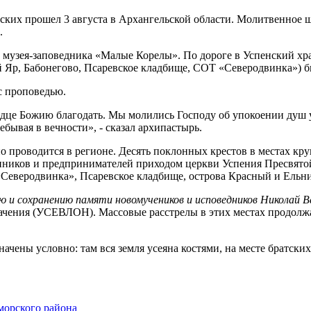
ких прошел 3 августа в Архангельской области. Молитвенное ш
л.
и музея-заповедника «Малые Корелы». По дороге в Успенский хр
й Яр, Бабонегово, Псаревское кладбище, СОТ «Северодвинка») 
с проповедью.
рдце Божию благодать. Мы молились Господу об упокоении душ у
ребывая в вечности», - сказал архипастырь.
о проводится в регионе. Десять поклонных крестов в местах к
иков и предпринимателей приходом церкви Успения Пресвятой
Северодвинка», Псаревское кладбище, острова Красный и Ельн
ю и сохранению памяти новомучеников и исповедников Николай В
ачения (УСЕВЛОН). Массовые расстрелы в этих местах продолжа
начены условно: там вся земля усеяна костями, на месте братск
морского района