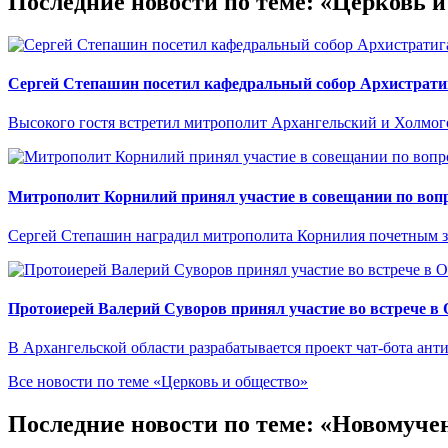
Последние новости по теме: «Церковь 
Сергей Степашин посетил кафедральный собор Архистрати
Высокого гостя встретил митрополит Архангельский и Холмо
Митрополит Корнилий принял участие в совещании по вопр
Сергей Степашин наградил митрополита Корнилия почетным 
Протоиерей Валерий Суворов принял участие во встрече в
В Архангельской области разрабатывается проект чат-бота ант
Все новости по теме «Церковь и общество»
Последние новости по теме: «Новомуче