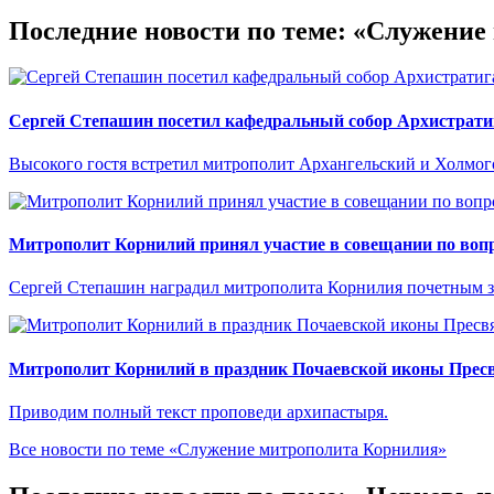
Последние новости по теме: «Служени
Сергей Степашин посетил кафедральный собор Архистрати
Высокого гостя встретил митрополит Архангельский и Холмо
Митрополит Корнилий принял участие в совещании по вопр
Сергей Степашин наградил митрополита Корнилия почетным 
Митрополит Корнилий в праздник Почаевской иконы Прес
Приводим полный текст проповеди архипастыря.
Все новости по теме «Служение митрополита Корнилия»