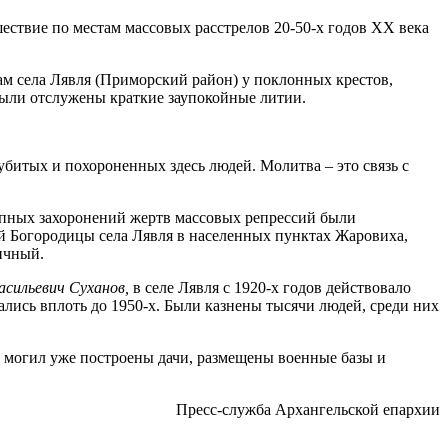
ествие по местам массовых расстрелов 20-50-х годов XX века
ам села Лявля (Приморский район) у поклонных крестов,
были отслужены краткие заупокойные литии.
битых и похороненных здесь людей. Молитва – это связь с
рупных захоронений жертв массовых репрессий были
 Богородицы села Лявля в населенных пунктах Жаровиха,
ичный.
асильевич Суханов,
в селе Лявля с 1920-х годов действовало
лись вплоть до 1950-х. Были казнены тысячи людей, среди них
их могил уже построены дачи, размещены военные базы и
Пресс-служба Архангельской епархии