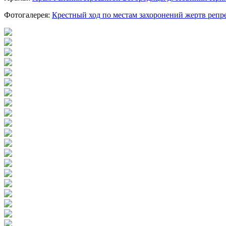
Фотогалерея:
Крестный ход по местам захоронений жертв репр