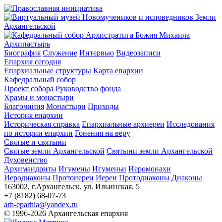
Архипастырь
Биография
Служение
Интервью
Видеозаписи
Епархия сегодня
Епархиальные структуры
Карта епархии
Кафедральный собор
Проект собора
Руководство фонда
Храмы и монастыри
Благочиния
Монастыри
Приходы
История епархии
Историческая справка
Епархиальные архиереи
Исследования
по истории епархии
Гонения на веру
Святые и святыни
Святые земли Архангельской
Святыни земли Архангельской
Духовенство
Архимандриты
Игумены
Игуменьи
Иеромонахи
Иеродиаконы
Протоиереи
Иереи
Протодиаконы
Диаконы
163002, г.Архангельск, ул. Ильинская, 5
+7 (8182) 68-07-73
arh-eparhia@yandex.ru
© 1996-2026 Архангельская епархия