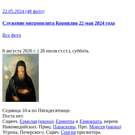
22.05.2024
(48 фото)
Служение митрополита Корнилия 22 мая 2024 года
Все фото
8 августа 2026 г. ( 26 июля ст.ст.), суббота.
Седмица 10-я по Пятидесятнице.
Поста нет.
Сщмчч.
Ермолая
(
икона
),
Ермиппа
и
Ермократа
, иереев
Никомидийских. Прмц.
Параскевы
. Прп.
Моисея
(
икона
)
Угрина, Печерского. Сщмч.
Сергия
пресвитера.