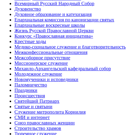
Всемирный Русский Народный Собор
Духовенство
Духовное образование и катехизация
Епархиальная комиссия по канонизации святых
Епархиальные воскресные школы
Жизнь Русской Православной Церкви
Конкурс «Православная инициатива»
Крестные ходы
Медико-социальное служение и благотворительность
Межконфессиональные отношения
Межсоборное присутствие
Миссионерское служение
Михаило-Архангельский кафедральный собор
Молодежное служение
Новомученики и исповедники
Паломничество
Праздники
Происшествия
Святейший Патриарх
Святые и святыни
Служение митрополита Корнилия
СМИ и интернет
Союз православных женщин
Строительство храмов
Тюремное служение