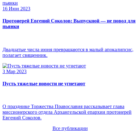
16 Июн 2023
Протоиерей Евгений Соколов: Выпускной — не повод для
пьянки
Двадцатые числа июня превращаются в малый апокалипсис,
полагает священник.
3 Мар 2023
Пусть тяжелые новости не угнетают
О празднике Торжества Православия рассказывает глава
миссионерского отдела Архангельской епархии протоиерей
Евгений Соколов.
Все публикации