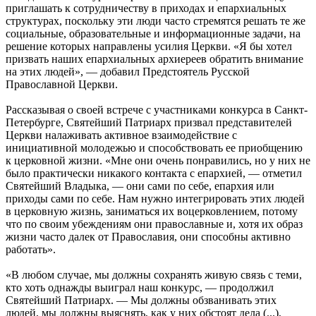
приглашать к сотрудничеству в приходах и епархиальных
структурах, поскольку эти люди часто стремятся решать те же
социальные, образовательные и информационные задачи, на
решение которых направлены усилия Церкви. «Я бы хотел
призвать наших епархиальных архиереев обратить внимание
на этих людей», — добавил Предстоятель Русской
Православной Церкви.
Рассказывая о своей встрече с участниками конкурса в Санкт-
Петербурге, Святейший Патриарх призвал представителей
Церкви налаживать активное взаимодействие с
инициативной молодежью и способствовать ее приобщению
к церковной жизни. «Мне они очень понравились, но у них не
было практически никакого контакта с епархией, — отметил
Святейший Владыка, — они сами по себе, епархия или
приходы сами по себе. Нам нужно интегрировать этих людей
в церковную жизнь, заниматься их воцерковлением, потому
что по своим убеждениям они православные и, хотя их образ
жизни часто далек от Православия, они способны активно
работать».
«В любом случае, мы должны сохранять живую связь с теми,
кто хоть однажды выиграл наш конкурс, — продолжил
Святейший Патриарх. — Мы должны обзванивать этих
людей, мы должны выяснять, как у них обстоят дела (...),