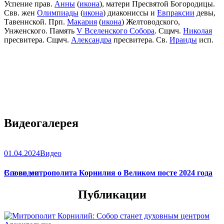
Успение прав.
Анны
(
икона
), матери Пресвятой Богородицы.
Свв. жен
Олимпиады
(
икона
) диакониссы и
Евпраксии
девы,
Тавеннской. Прп.
Макария
(
икона
) Желтоводского,
Унженского. Память
V Вселенского Собора
. Сщмч.
Николая
пресвитера. Сщмч.
Александра
пресвитера. Св.
Ираиды
исп.
Видеогалерея
01.04.2024
Видео
Слово митрополита Корнилия о Великом посте 2024 года
Все видео
Публикации