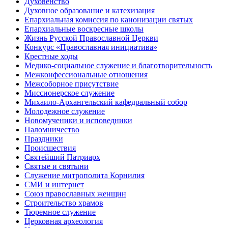
Духовенство
Духовное образование и катехизация
Епархиальная комиссия по канонизации святых
Епархиальные воскресные школы
Жизнь Русской Православной Церкви
Конкурс «Православная инициатива»
Крестные ходы
Медико-социальное служение и благотворительность
Межконфессиональные отношения
Межсоборное присутствие
Миссионерское служение
Михаило-Архангельский кафедральный собор
Молодежное служение
Новомученики и исповедники
Паломничество
Праздники
Происшествия
Святейший Патриарх
Святые и святыни
Служение митрополита Корнилия
СМИ и интернет
Союз православных женщин
Строительство храмов
Тюремное служение
Церковная археология