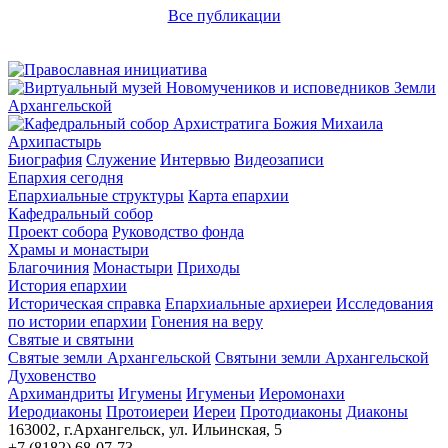
Все публикации
Архипастырь
Биография
Служение
Интервью
Видеозаписи
Епархия сегодня
Епархиальные структуры
Карта епархии
Кафедральный собор
Проект собора
Руководство фонда
Храмы и монастыри
Благочиния
Монастыри
Приходы
История епархии
Историческая справка
Епархиальные архиереи
Исследования
по истории епархии
Гонения на веру
Святые и святыни
Святые земли Архангельской
Святыни земли Архангельской
Духовенство
Архимандриты
Игумены
Игуменьи
Иеромонахи
Иеродиаконы
Протоиереи
Иереи
Протодиаконы
Диаконы
163002, г.Архангельск, ул. Ильинская, 5
+7 (8182) 68-07-73