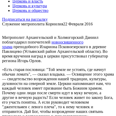
Церковь и власть
Церковь и культура
Церковь и общество
Подписаться на рассылку
Служение митрополита Корнилия
22 Февраля 2016
Митрополит Архангельский и Холмогорский Даниил
поблагодарил попечителей
новоосвященного
храма
преподобного Илариона Псковоезерского в деревне
Павлицево (Устьянский район Архангельской области). Во
время вручения наград в церкви присутствовал губернатор
региона Игорь Орлов.
«Есть старая пословица: "Той земле не устоять, где начнут
обычаи ломать", — сказал владыка. — Освящение этого храма
— свидетельство возрождения нашей традиции, культуры,
духовности на северной земле. Церкви напоминают нам, что
каждый человек имеет призвание быть Божиим храмом.
Почему одни люди после смерти идут в муку вечную, а
другие в вечную радость? Если человек живет по закону Бога,
его участь понятна. А если руководит человеком
"джентельмен с левого плеча", то к нему человек и
отправится. Дай Бог, чтобы возрождение наших святынь