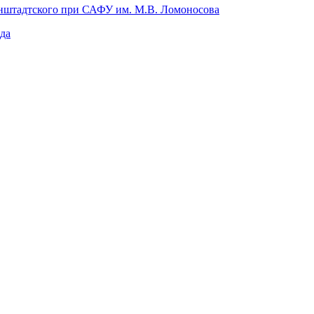
онштадтского при САФУ им. М.В. Ломоносова
да