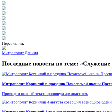
Персоналии:
Митрополит Даниил
Последние новости по теме: «Служени
Митрополит Корнилий в праздник Почаевской иконы Прес
Приводим полный текст проповеди архипастыря.
Митрополит Корнилий 4 августа совершил всенощное бдени