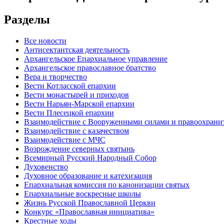
Разделы
Все новости
Антисектантская деятельность
Архангельское Епархиальное управление
Архангельское православное братство
Вера и творчество
Вести Котласской епархии
Вести монастырей и приходов
Вести Нарьян-Марской епархии
Вести Плесецкой епархии
Взаимодействие с Вооруженными силами и правоохран
Взаимодействие с казачеством
Взаимодействие с МЧС
Возрождение северных святынь
Всемирный Русский Народный Собор
Духовенство
Духовное образование и катехизация
Епархиальная комиссия по канонизации святых
Епархиальные воскресные школы
Жизнь Русской Православной Церкви
Конкурс «Православная инициатива»
Крестные ходы