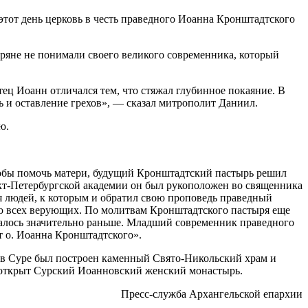
тот день церковь в честь праведного Иоанна Кронштадтского
ряне не понимали своего великого современника, который
тец Иоанн отличался тем, что стяжал глубинное покаяние. В
ь и оставление грехов», — сказал митрополит Даниил.
ю.
тобы помочь матери, будущий Кронштадтский пастырь решил
нкт-Петербургской академии он был рукоположен во священника
я людей, к которым и обратил свою проповедь праведный
вью всех верующих. По молитвам Кронштадтского пастыря еще
ачалось значительно раньше. Младший современник праведного
ет о. Иоанна Кронштадтского».
и в Суре был построен каменный Свято-Никольский храм и
л открыт Сурский Иоанновский женский монастырь.
Пресс-служба Архангельской епархии