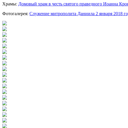
Храмы:
Домовый храм в честь святого праведного Иоанна Кр
Фотогалерея:
Служение митрополита Даниила 2 января 2018 го