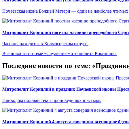
Почаевская икона Божией Матери — один из наиболее чтимых
Митрополит Корнилий посетил часовню преподобного Серг
Часовня находится в Холмогорском округе.
Все новости по теме «Служение митрополита Корнилия»
Последние новости по теме: «Праздник
Митрополит Корнилий в праздник Почаевской иконы Прес
Приводим полный текст проповеди архипастыря.
Митрополит Корнилий 4 августа совершил всенощное бдени