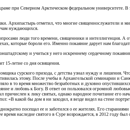
аме при Северном Арктическом федеральном университете. В э
шки. Архипастырь отметил, что многие священнослужители и ми
сячам нуждающихся.
вопросами люди того времени, священники и интеллигенция. А о
ехах, которые бороли его. Именно покаяние дарует нам благодат
онштадтскому и учиться у него искреннему сердечному покаяни
т 15-летие со дня освящения.
омщика сурского прихода, с детства узнал нужду и лишения. Ч
отивилась этому. После учебы в Архангельской семинарии и Са
еляло в то время множество безработных и духовно опустившихс
каяние и любовь к Богу. В ответ он пользовался огромной любо
был причислен к лику святых, однако народное почитание его н
л: «В какой бы дом я ни заходил, я везде видел на стене портр
днократно посещал ее и заботился о ее жителях. Его стараниям
 время наследие святого в Суре возрождается, в 2012 году бы