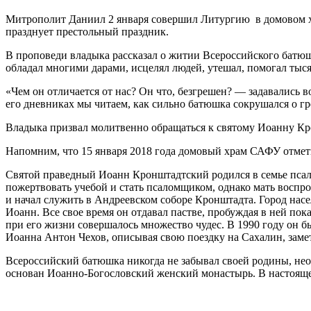
Митрополит Даниил 2 января совершил Литургию в домовом хр
празднует престольный праздник.
В проповеди владыка рассказал о житии Всероссийского батю
обладал многими дарами, исцелял людей, утешал, помогал ты
«Чем он отличается от нас? Он что, безгрешен? — задавались 
его дневниках мы читаем, как сильно батюшка сокрушался о гр
Владыка призвал молитвенно обращаться к святому Иоанну Кр
Напомним, что 15 января 2018 года домовый храм САФУ отмети
Святой праведный Иоанн Кронштадтский родился в семье псал
пожертвовать учебой и стать псаломщиком, однако мать воспр
и начал служить в Андреевском соборе Кронштадта. Город нас
Иоанн. Все свое время он отдавал пастве, пробуждая в ней по
при его жизни совершалось множество чудес. В 1990 году он 
Иоанна Антон Чехов, описывая свою поездку на Сахалин, замети
Всероссийский батюшка никогда не забывал своей родины, нео
основан Иоанно-Богословский женский монастырь. В настоящее