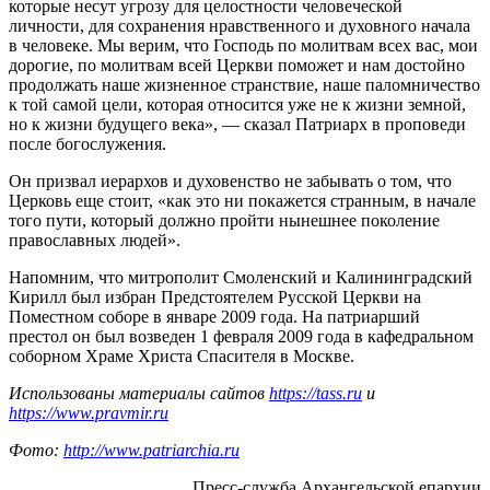
которые несут угрозу для целостности человеческой
личности, для сохранения нравственного и духовного начала
в человеке. Мы верим, что Господь по молитвам всех вас, мои
дорогие, по молитвам всей Церкви поможет и нам достойно
продолжать наше жизненное странствие, наше паломничество
к той самой цели, которая относится уже не к жизни земной,
но к жизни будущего века», — сказал Патриарх в проповеди
после богослужения.
Он призвал иерархов и духовенство не забывать о том, что
Церковь еще стоит, «как это ни покажется странным, в начале
того пути, который должно пройти нынешнее поколение
православных людей».
Напомним, что митрополит Смоленский и Калининградский
Кирилл был избран Предстоятелем Русской Церкви на
Поместном соборе в январе 2009 года. На патриарший
престол он был возведен 1 февраля 2009 года в кафедральном
соборном Храме Христа Спасителя в Москве.
Использованы материалы сайтов
https://tass.ru
и
https://www.pravmir.ru
Фото:
http://www.patriarchia.ru
Пресс-служба Архангельской епархии