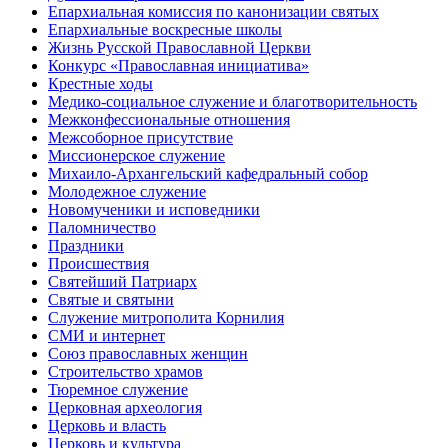
Епархиальная комиссия по канонизации святых
Епархиальные воскресные школы
Жизнь Русской Православной Церкви
Конкурс «Православная инициатива»
Крестные ходы
Медико-социальное служение и благотворительность
Межконфессиональные отношения
Межсоборное присутствие
Миссионерское служение
Михаило-Архангельский кафедральный собор
Молодежное служение
Новомученики и исповедники
Паломничество
Праздники
Происшествия
Святейший Патриарх
Святые и святыни
Служение митрополита Корнилия
СМИ и интернет
Союз православных женщин
Строительство храмов
Тюремное служение
Церковная археология
Церковь и власть
Церковь и культура