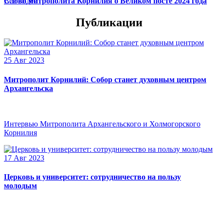
Слово митрополита Корнилия о Великом посте 2024 года
Все видео
Публикации
25 Авг 2023
Митрополит Корнилий: Собор станет духовным центром
Архангельска
Интервью Митрополита Архангельского и Холмогорского
Корнилия
17 Авг 2023
Церковь и университет: сотрудничество на пользу
молодым