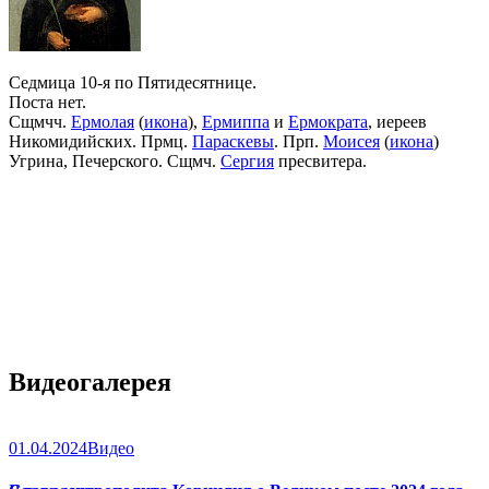
Седмица 10-я по Пятидесятнице.
Поста нет.
Сщмчч.
Ермолая
(
икона
),
Ермиппа
и
Ермократа
, иереев
Никомидийских. Прмц.
Параскевы
. Прп.
Моисея
(
икона
)
Угрина, Печерского. Сщмч.
Сергия
пресвитера.
Видеогалерея
01.04.2024
Видео