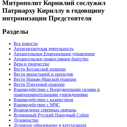
Митрополит Корнилий сослужил
Патриарху Кириллу в годовщину
интронизации Предстоятеля
Разделы
Все новости
Антисектантская деятельность
Архангельское Епархиальное управление
Архангельское православное братство
Вера и творчество
Вести Котласской епархии
Вести монастырей и приходов
Вести Нарьян-Марской епархии
Вести Плесецкой епархии
Взаимодействие с Вооруженными силами и
правоохранительными учреждениями
Взаимодействие с казачеством
Взаимодействие с МЧС
Возрождение северных святынь
Всемирный Русский Народный Собор
Духовенство
Духовное образование и катехизация