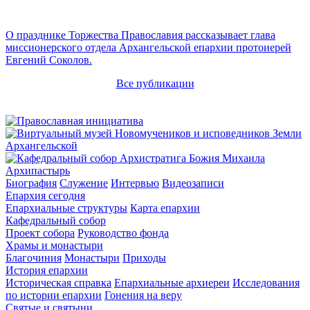
О празднике Торжества Православия рассказывает глава
миссионерского отдела Архангельской епархии протоиерей
Евгений Соколов.
Все публикации
Архипастырь
Биография
Служение
Интервью
Видеозаписи
Епархия сегодня
Епархиальные структуры
Карта епархии
Кафедральный собор
Проект собора
Руководство фонда
Храмы и монастыри
Благочиния
Монастыри
Приходы
История епархии
Историческая справка
Епархиальные архиереи
Исследования
по истории епархии
Гонения на веру
Святые и святыни