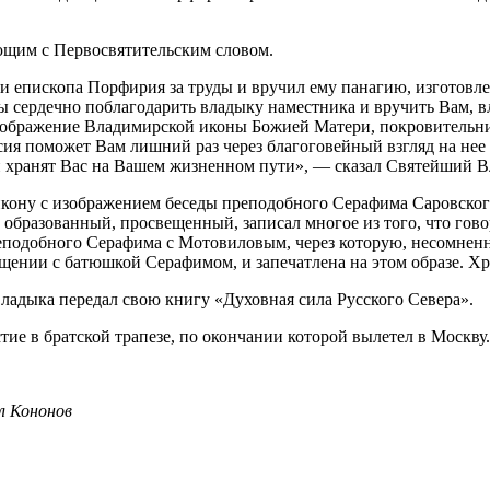
ющим с Первосвятительским словом.
 епископа Порфирия за труды и вручил ему панагию, изготовл
ы сердечно поблагодарить владыку наместника и вручить Вам, 
 изображение Владимирской иконы Божией Матери, покровительн
ия поможет Вам лишний раз через благоговейный взгляд на нее 
и хранят Вас на Вашем жизненном пути», — сказал Святейший В
ону с изображением беседы преподобного Серафима Саровского 
 образованный, просвещенный, записал многое из того, что гов
реподобного Серафима с Мотовиловым, через которую, несомненн
бщении с батюшкой Серафимом, и запечатлена на этом образе. Хр
адыка передал свою книгу «Духовная сила Русского Севера».
е в братской трапезе, по окончании которой вылетел в Москву.
л Кононов