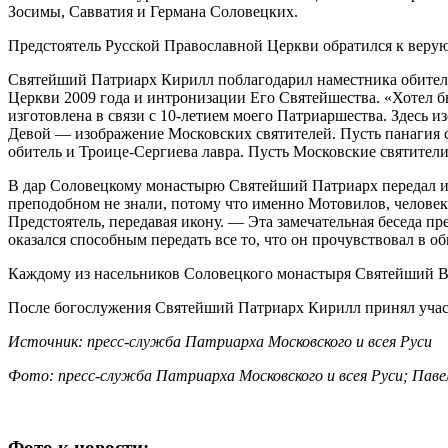
Зосимы, Савватия и Германа Соловецких.
Предстоятель Русской Православной Церкви обратился к веру
Святейший Патриарх Кирилл поблагодарил наместника обители
Церкви 2009 года и интронизации Его Святейшества. «Хотел б
изготовлена в связи с 10-летием моего Патриаршества. Здесь
Девой — изображение Московских святителей. Пусть панагия с
обитель и Троице-Сергиева лавра. Пусть Московские святител
В дар Соловецкому монастырю Святейший Патриарх передал ик
преподобном не знали, потому что именно Мотовилов, человек
Предстоятель, передавая икону. — Эта замечательная беседа п
оказался способным передать все то, что он прочувствовал в о
Каждому из насельников Соловецкого монастыря Святейший Вл
После богослужения Святейший Патриарх Кирилл принял участи
Источник: пресс-служба Патриарха Московского и всея Руси
Фото: пресс-служба Патриарха Московского и всея Руси; Паве
Фото к новости: