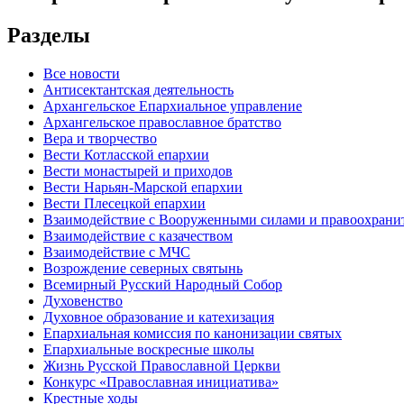
Разделы
Все новости
Антисектантская деятельность
Архангельское Епархиальное управление
Архангельское православное братство
Вера и творчество
Вести Котласской епархии
Вести монастырей и приходов
Вести Нарьян-Марской епархии
Вести Плесецкой епархии
Взаимодействие с Вооруженными силами и правоохран
Взаимодействие с казачеством
Взаимодействие с МЧС
Возрождение северных святынь
Всемирный Русский Народный Собор
Духовенство
Духовное образование и катехизация
Епархиальная комиссия по канонизации святых
Епархиальные воскресные школы
Жизнь Русской Православной Церкви
Конкурс «Православная инициатива»
Крестные ходы