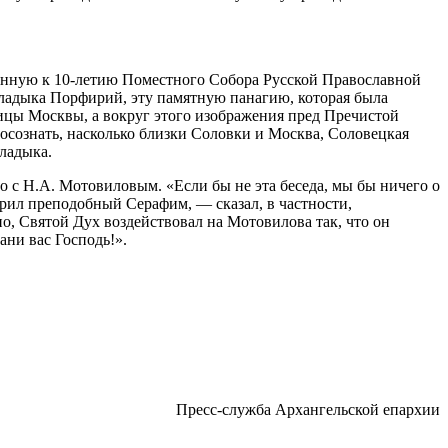
енную к 10-летию Поместного Собора Русской Православной
владыка Порфирий, эту памятную панагию, которая была
ицы Москвы, а вокруг этого изображения пред Пречистой
осознать, насколько близки Соловки и Москва, Соловецкая
ладыка.
с Н.А. Мотовиловым. «Если бы не эта беседа, мы бы ничего о
орил преподобный Серафим, — сказал, в частности,
о, Святой Дух воздействовал на Мотовилова так, что он
ани вас Господь!».
Пресс-служба Архангельской епархии