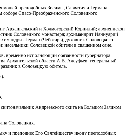
ния мощей преподобных Зосимы, Савватия и Германа
м соборе Спасо-Преображенского Соловецкого
ит Архангельский и Холмогорский Корнилий; архиепископ
естник Соловецкого монастыря; архимандрит Ианнуарий
рхимандрит Герман (Чеботарь), духовник Соловецкого
и; насельники Соловецкой обители в священном сане.
ов, временно исполняющий обязанности губернатора
тва Архангельской области А.В. Алсуфьев, генеральный
раздник в Соловецкую обитель.
).
.
, скитоначальник Андреевского скита на Большом Заяцком
мана Соловецких.
ку и преподнес Его Святейшеству икону преподобных