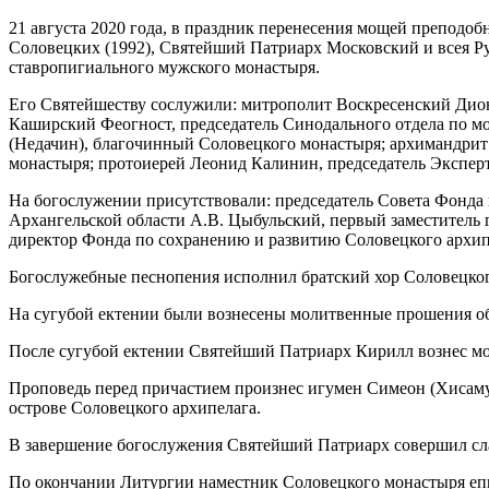
21 августа 2020 года, в праздник перенесения мощей преподо
Соловецких (1992), Святейший Патриарх Московский и всея 
ставропигиального мужского монастыря.
Его Святейшеству сослужили: митрополит Воскресенский Дио
Каширский Феогност, председатель Синодального отдела по 
(Недачин), благочинный Соловецкого монастыря; архимандрит 
монастыря; протоиерей Леонид Калинин, председатель Эксперт
На богослужении присутствовали: председатель Совета Фонда
Архангельской области А.В. Цыбульский, первый заместитель 
директор Фонда по сохранению и развитию Соловецкого архип
Богослужебные песнопения исполнил братский хор Соловецког
На сугубой ектении были вознесены молитвенные прошения о
После сугубой ектении Святейший Патриарх Кирилл вознес мол
Проповедь перед причастием произнес игумен Симеон (Хисамут
острове Соловецкого архипелага.
В завершение богослужения Святейший Патриарх совершил сл
По окончании Литургии наместник Соловецкого монастыря е