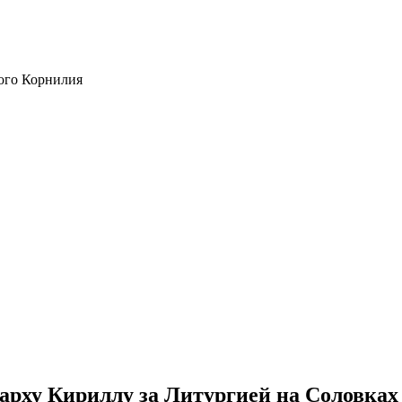
ого Корнилия
рху Кириллу за Литургией на Соловках