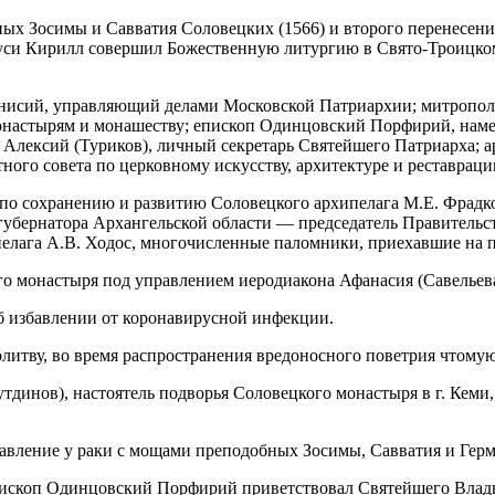
бных Зосимы и Савватия Соловецких (1566) и второго перенесе
Руси Кирилл совершил Божественную литургию в Свято-Троицко
нисий, управляющий делами Московской Патриархии; митропол
монастырям и монашеству; епископ Одинцовский Порфирий, нам
Алексий (Туриков), личный секретарь Святейшего Патриарха; а
ного совета по церковному искусству, архитектуре и реставраци
 по сохранению и развитию Соловецкого архипелага М.Е. Фрадк
губернатора Архангельской области — председатель Правительс
елага А.В. Ходос, многочисленные паломники, приехавшие на п
о монастыря под управлением иеродиакона Афанасия (Савельева
б избавлении от коронавирусной инфекции.
итву, во время распространения вредоносного поветрия чтомую
динов), настоятель подворья Соловецкого монастыря в г. Кеми
авление у раки с мощами преподобных Зосимы, Савватия и Гер
пископ Одинцовский Порфирий приветствовал Святейшего Влады