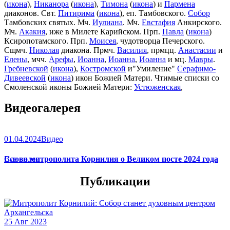
(
икона
),
Никанора
(
икона
),
Тимона
(
икона
) и
Пармена
диаконов. Свт.
Питирима
(
икона
), еп. Тамбовского.
Собор
Тамбовских святых. Мч.
Иулиана
. Мч.
Евстафия
Анкирского.
Мч.
Акакия
, иже в Милете Карийском. Прп.
Павла
(
икона
)
Ксиропотамского. Прп.
Моисея
, чудотворца Печерского.
Сщмч.
Николая
диакона. Прмч.
Василия
, прмцц.
Анастасии
и
Елены
, мчч.
Арефы
,
Иоанна
,
Иоанна
,
Иоанна
и мц.
Мавры
.
Гребневской
(
икона
),
Костромской
и"Умиление"
Серафимо-
Дивеевской
(
икона
) икон Божией Матери. Чтимые списки со
Смоленской иконы Божией Матери:
Устюженская
,
Выдропусская
,
Христофоровская
,
Супрасльская
,
Югская
Видеогалерея
(
икона
),
Игрицкая
,
Шуйская
(
икона
),
Седмиезерная
,
Сергиевская
(в Троице-Сергиевой Лавре).
01.04.2024
Видео
Слово митрополита Корнилия о Великом посте 2024 года
Все видео
Публикации
25 Авг 2023