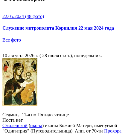
22.05.2024
(48 фото)
Служение митрополита Корнилия 22 мая 2024 года
Все фото
10 августа 2026 г. ( 28 июля ст.ст.), понедельник.
Седмица 11-я по Пятидесятнице.
Поста нет.
Смоленской
(
икона
) иконы Божией Матери, именуемой
"Одигитрия" (Путеводительница). Апп. от 70-ти
Прохора