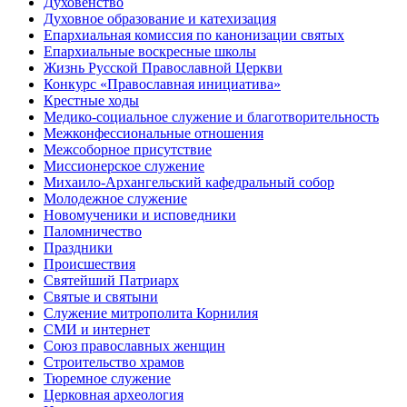
Духовенство
Духовное образование и катехизация
Епархиальная комиссия по канонизации святых
Епархиальные воскресные школы
Жизнь Русской Православной Церкви
Конкурс «Православная инициатива»
Крестные ходы
Медико-социальное служение и благотворительность
Межконфессиональные отношения
Межсоборное присутствие
Миссионерское служение
Михаило-Архангельский кафедральный собор
Молодежное служение
Новомученики и исповедники
Паломничество
Праздники
Происшествия
Святейший Патриарх
Святые и святыни
Служение митрополита Корнилия
СМИ и интернет
Союз православных женщин
Строительство храмов
Тюремное служение
Церковная археология