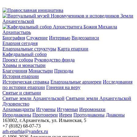
Архипастырь
Биография
Служение
Интервью
Видеозаписи
Епархия сегодня
Епархиальные структуры
Карта епархии
Кафедральный собор
Проект собора
Руководство фонда
Храмы и монастыри
Благочиния
Монастыри
Приходы
История епархии
Историческая справка
Епархиальные архиереи
Исследования
по истории епархии
Гонения на веру
Святые и святыни
Святые земли Архангельской
Святыни земли Архангельской
Духовенство
Архимандриты
Игумены
Игуменьи
Иеромонахи
Иеродиаконы
Протоиереи
Иереи
Протодиаконы
Диаконы
163002, г.Архангельск, ул. Ильинская, 5
+7 (8182) 68-07-73
arh-eparhia@yandex.ru
© 1996-2026 Архангельская епархия