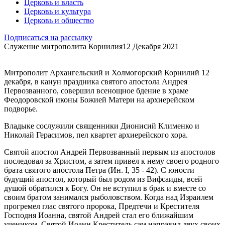
Церковь и власть
Церковь и культура
Церковь и общество
Подписаться на рассылку
Служение митрополита Корнилия
12 Декабря 2021
Митрополит Архангельский и Холмогорский Корнилий 12
декабря, в канун праздника святого апостола Андрея
Первозванного, совершил всенощное бдение в храме
Феодоровской иконы Божией Матери на архиерейском
подворье.
Владыке сослужили священники Дионисий Клименко и
Николай Герасимов, пел квартет архиерейского хора.
Святой апостол Андрей Первозванный первым из апостолов
последовал за Христом, а затем привел к нему своего родного
брата святого апостола Петра (Ин. I, 35 - 42). С юности
будущий апостол, который был родом из Вифсаиды, всей
душой обратился к Богу. Он не вступил в брак и вместе со
своим братом занимался рыболовством. Когда над Израилем
прогремел глас святого пророка, Предтечи и Крестителя
Господня Иоанна, святой Андрей стал его ближайшим
учеником. Святой Иоанн Креститель сам направил двух своих