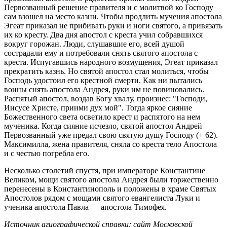
Первозванный решение правителя и с молитвой ко Господу
сам взошел на место казни. Чтобы продлить мучения апостола
Эгеат приказал не прибивать руки и ноги святого, а привязать
их ко кресту. Два дня апостол с креста учил собравшихся
вокруг горожан. Люди, слушавшие его, всей душой
сострадали ему и потребовали снять святого апостола с
креста. Испугавшись народного возмущения, Эгеат приказал
прекратить казнь. Но святой апостол стал молиться, чтобы
Господь удостоил его крестной смерти. Как ни пытались
воины снять апостола Андрея, руки им не повиновались.
Распятый апостол, воздав Богу хвалу, произнес: "Господи,
Иисусе Христе, приими дух мой". Тогда яркое сияние
Божественного света осветило крест и распятого на нем
мученика. Когда сияние исчезло, святой апостол Андрей
Первозванный уже предал свою святую душу Господу (+ 62).
Максимилла, жена правителя, сняла со креста тело Апостола
и с честью погребла его.
Несколько столетий спустя, при императоре Константине
Великом, мощи святого апостола Андрея были торжественно
перенесены в Константинополь и положены в храме Святых
Апостолов рядом с мощами святого евангелиста Луки и
ученика апостола Павла — апостола Тимофея.
Источник агиографической справки: сайт Московской