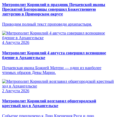
Митрополит Корнилий в праздник Почаевской иконы
Пресвятой Богородицы совершил Божественную
литургию в Приморском округе
Приводим полный текст проповеди архипастыря.
4 Августа 2026
Митрополит Корнилий 4 августа совершил всенощное
бдение в Архангельске
Почаевская икона Божией Матери — один из наиболее
чтимых образов Девы Марии.
2 Августа 2026
Митрополит Корнилий возглавил общегородской
крестный ход в Архангельске
Событие приурочено к Дню Крещения Руси и дню