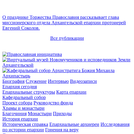
О празднике Торжества Православия рассказывает глава
миссионерского отдела Архангельской епархии протоиерей
Евгений Соколов.
Все публикации
Архипастырь
Биография
Служение
Интервью
Видеозаписи
Епархия сегодня
Епархиальные структуры
Карта епархии
Кафедральный собор
Проект собора
Руководство фонда
Храмы и монастыри
Благочиния
Монастыри
Приходы
История епархии
Историческая справка
Епархиальные архиереи
Исследования
по истории епархии
Гонения на веру