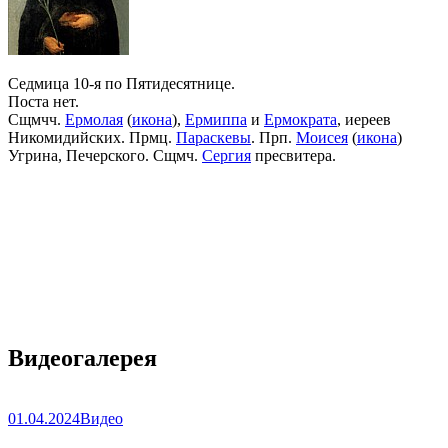
Седмица 10-я по Пятидесятнице.
Поста нет.
Сщмчч.
Ермолая
(
икона
),
Ермиппа
и
Ермократа
, иереев
Никомидийских. Прмц.
Параскевы
. Прп.
Моисея
(
икона
)
Угрина, Печерского. Сщмч.
Сергия
пресвитера.
Видеогалерея
01.04.2024
Видео