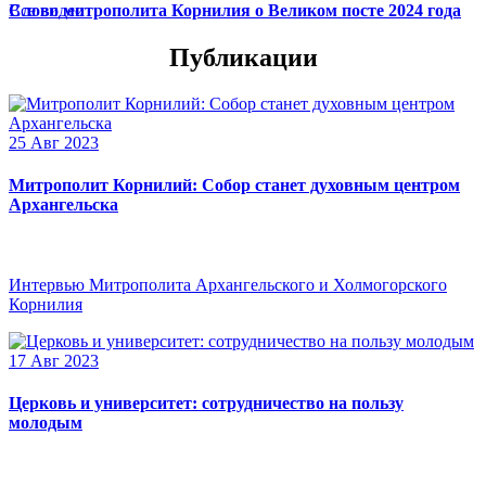
Слово митрополита Корнилия о Великом посте 2024 года
Все видео
Публикации
25 Авг 2023
Митрополит Корнилий: Собор станет духовным центром
Архангельска
Интервью Митрополита Архангельского и Холмогорского
Корнилия
17 Авг 2023
Церковь и университет: сотрудничество на пользу
молодым