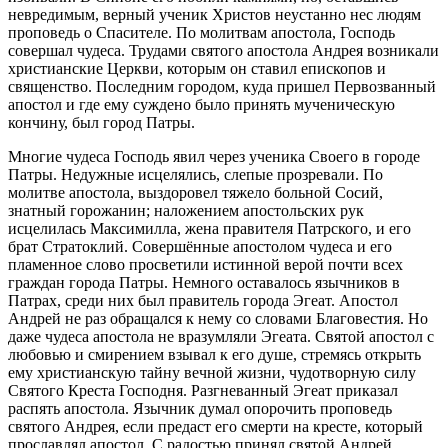
невредимым, верный ученик Христов неустанно нес людям
проповедь о Спасителе. По молитвам апостола, Господь
совершал чудеса. Трудами святого апостола Андрея возникали
христианские Церкви, которым он ставил епископов и
священство. Последним городом, куда пришел Первозванный
апостол и где ему суждено было принять мученическую
кончину, был город Патры.
Многие чудеса Господь явил через ученика Своего в городе
Патры. Недужные исцелялись, слепые прозревали. По
молитве апостола, выздоровел тяжело больной Сосий,
знатный горожанин; наложением апостольских рук
исцелилась Максимилла, жена правителя Патрского, и его
брат Стратоклий. Совершённые апостолом чудеса и его
пламенное слово просветили истинной верой почти всех
граждан города Патры. Немного оставалось язычников в
Патрах, среди них был правитель города Эгеат. Апостол
Андрей не раз обращался к нему со словами Благовестия. Но
даже чудеса апостола не вразумляли Эгеата. Святой апостол с
любовью и смирением взывал к его душе, стремясь открыть
ему христианскую тайну вечной жизни, чудотворную силу
Святого Креста Господня. Разгневанный Эгеат приказал
распять апостола. Язычник думал опорочить проповедь
святого Андрея, если предаст его смерти на кресте, который
прославлял апостол. С радостью принял святой Андрей