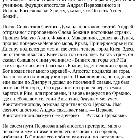
учеников, будущих апостолов Андрея Первозванного и
Иоанна Богослова, ко Христу, указав, что Он есть Агнец
Божий.
После Сошествия Святого Духа на апостолов, святой Андрей
отправился с проповедью Слова Божия в восточные страны.
Прошел Малую Азию, Фракию, Македонию, дошел до Дуная,
прошел побережье Черного моря, Крым, Причерноморье и по
Днепру поднялся до места, где стоит теперь город Киев. Здесь
он останавливался у Киевских гор на ночлег. Встав утром, он
сказал бывшим с ним ученикам: «Видите ли горы эти? На
этих горах воссияет благодать Божия, будет великий город, и
Бог воздвигнет много церквей». Апостол поднялся на горы,
благословил их и водрузил крест. Помолившись, он поднялся
еще выше по Днепру и дошел до поселений славян, где был
основан Новгород. Отсюда апостол прошел через земли
варягов в Рим, для проповеди, и вновь вернулся во Фракию,
где в небольшом селении Византии, будущем могучем
Константинополе, основал христианскую Церковь. Имя
святого апостола Андрея связывает мать — Церковь
Константинопольскую с ее дочерью — Русской Церковью.
На своем пути Первозванный апостол претерпел много
печалей и мук от язычников: его изгоняли из городов,
избивали. В Синопе его побили камнями, но, оставшись