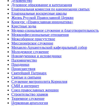
Духовенство
Духовное образование и катехизация
Епархиальная комиссия по канонизации святых
Епархиальные воскресные школы
Жизнь Русской Православной Церкви
Конкурс «Православная инициатива»
Крестные ходы
Медико-социальное служение и благотворительность
Межконфессиональные отношения
Межсоборное присутствие
Миссионерское служение
Михаило-Архангельский кафедральный собор
Молодежное служение
Новомученики и исповедники
Паломничество
Праздники
Происшествия
Святейший Патриарх
Святые и святыни
Служение митрополита Корнилия
СМИ и интернет
Союз православных женщин
Строительство храмов
Тюремное служение
Церковная археология