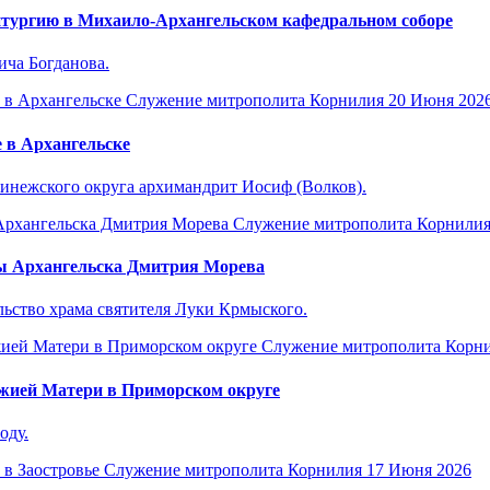
тургию в Михаило-Архангельском кафедральном соборе
ча Богданова.
Служение митрополита Корнилия
20 Июня 202
 в Архангельске
нежского округа архимандрит Иосиф (Волков).
Служение митрополита Корнили
вы Архангельска Дмитрия Морева
льство храма святителя Луки Крмыского.
Служение митрополита Корн
жией Матери в Приморском округе
оду.
Служение митрополита Корнилия
17 Июня 2026