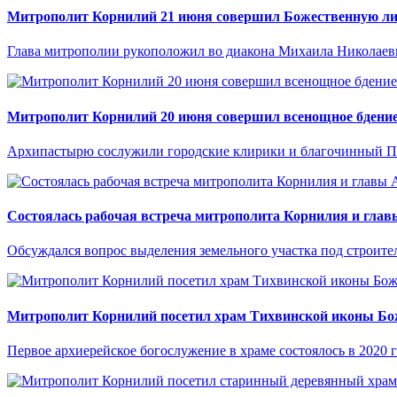
Митрополит Корнилий 21 июня совершил Божественную ли
Глава митрополии рукоположил во диакона Михаила Николаеви
Митрополит Корнилий 20 июня совершил всенощное бдение
Архипастырю сослужили городские клирики и благочинный Пи
Состоялась рабочая встреча митрополита Корнилия и гла
Обсуждался вопрос выделения земельного участка под строите
Митрополит Корнилий посетил храм Тихвинской иконы Бо
Первое архиерейское богослужение в храме состоялось в 2020 г