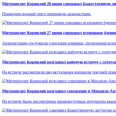
Митрополит Корнилий 28 июня совершил Божественную ли
Приводим полный текст проповеди архипастыря.
Митрополит Корнилий 27 июня совершил всенощное бдение
Архипастырю сослужили городские клирики, песнопения испо
Митрополит Корнилий возглавил рабочую встречу с сотруд
На встрече рассмотрели ряд актуальных вопросов текущей пове
Митрополит Корнилий возглавил совещание в Михаило-Арх
На встрече были рассмотрены промежуточные результаты выпо