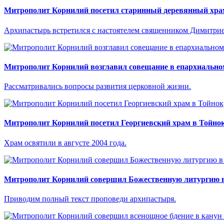
Митрополит Корнилий посетил старинный деревянный храм
Архипастырь встретился с настоятелем священником Димитри
Митрополит Корнилий возглавил совещание в епархиально
Рассматривались вопросы развития церковной жизни.
Митрополит Корнилий посетил Георгиевский храм в Тойно
Храм освятили в августе 2004 года.
Митрополит Корнилий совершил Божественную литургию в 
Приводим полный текст проповеди архипастыря.