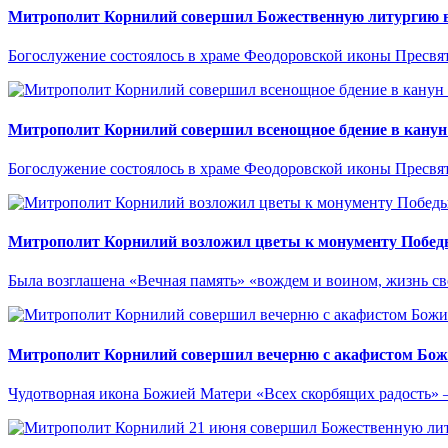
Митрополит Корнилий совершил Божественную литургию в
Богослужение состоялось в храме Феодоровской иконы Пресвя
Митрополит Корнилий совершил всенощное бдение в канун
Богослужение состоялось в храме Феодоровской иконы Пресвя
Митрополит Корнилий возложил цветы к монументу Побе
Была возглашена «Вечная память» «вождем и воином, жизнь с
Митрополит Корнилий совершил вечерню с акафистом Божи
Чудотворная икона Божией Матери «Всех скорбящих радость» 