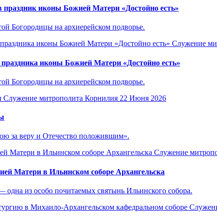
 праздник иконы Божией Матери «Достойно есть»
той Богородицы на архиерейском подворье.
Служение ми
 праздника иконы Божией Матери «Достойно есть»
той Богородицы на архиерейском подворье.
Служение митрополита Корнилия
22 Июня 2026
ды
вою за веру и Отечество положившим».
Служение митроп
ей Матери в Ильинском соборе Архангельска
— одна из особо почитаемых святынь Ильинского собора.
Служени