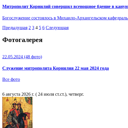
Митрополит Корнилий совершил всенощное бдение в канун 
Богослужение состоялось в Михаило-Архангельском кафедраль
Предыдущая
2
3
4
5
6
Следующая
Фотогалерея
22.05.2024
(48 фото)
Служение митрополита Корнилия 22 мая 2024 года
Все фото
6 августа 2026 г. ( 24 июля ст.ст.), четверг.