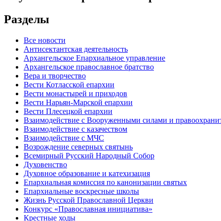
Разделы
Все новости
Антисектантская деятельность
Архангельское Епархиальное управление
Архангельское православное братство
Вера и творчество
Вести Котласской епархии
Вести монастырей и приходов
Вести Нарьян-Марской епархии
Вести Плесецкой епархии
Взаимодействие с Вооруженными силами и правоохран
Взаимодействие с казачеством
Взаимодействие с МЧС
Возрождение северных святынь
Всемирный Русский Народный Собор
Духовенство
Духовное образование и катехизация
Епархиальная комиссия по канонизации святых
Епархиальные воскресные школы
Жизнь Русской Православной Церкви
Конкурс «Православная инициатива»
Крестные ходы