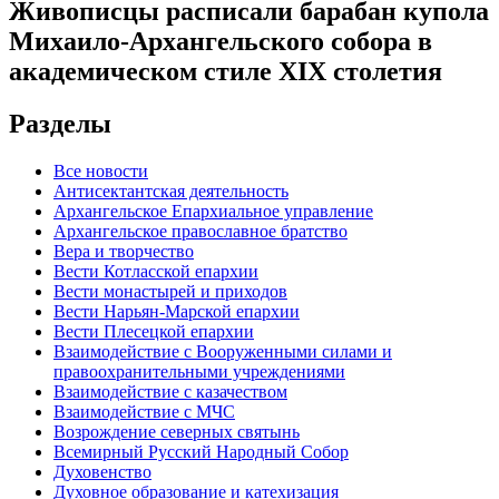
Живописцы расписали барабан купола
Михаило-Архангельского собора в
академическом стиле XIX столетия
Разделы
Все новости
Антисектантская деятельность
Архангельское Епархиальное управление
Архангельское православное братство
Вера и творчество
Вести Котласской епархии
Вести монастырей и приходов
Вести Нарьян-Марской епархии
Вести Плесецкой епархии
Взаимодействие с Вооруженными силами и
правоохранительными учреждениями
Взаимодействие с казачеством
Взаимодействие с МЧС
Возрождение северных святынь
Всемирный Русский Народный Собор
Духовенство
Духовное образование и катехизация