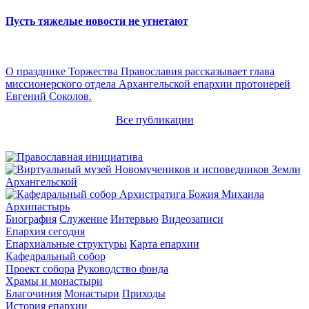
Пусть тяжелые новости не угнетают
О празднике Торжества Православия рассказывает глава
миссионерского отдела Архангельской епархии протоиерей
Евгений Соколов.
Все публикации
Архипастырь
Биография
Служение
Интервью
Видеозаписи
Епархия сегодня
Епархиальные структуры
Карта епархии
Кафедральный собор
Проект собора
Руководство фонда
Храмы и монастыри
Благочиния
Монастыри
Приходы
История епархии