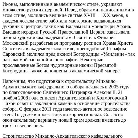
Иконы, выполненные в академическом стиле, украшают
множество русских церквей. Перед образами, написанными в
этом стиле, молились великие святые XVIII — XX веков, в
академическом стиле работали мастерские выдающихся
духовных центров, таких как Валаам или монастыри Афона.
Высшие иерархи Русской Православной Церкви заказывали
иконы художникам-академистам. Святитель Филарет
Московский разрабатывал программу росписи Храма Христа
Спасителя в академическом стиле, преподобный Серафим
Саровский молился пред иконой Богородицы «Умиление» так
называемой западной иконографии. Некоторые
прославленные Богом чудотворные иконы Пресвятой
Богородицы также исполнены в академической манере.
Напомним, что подготовка к строительству Михаило-
Архангельского кафедрального собора началась в 2005 году
по благословению Святейшего Патриарха Алексия II. 21
ноября 2008 года епископ Архангельский и Холмогорский
Тихон освятил закладной камень в основание строительства
собора. С февраля 2011 года началось активное возведение
стен. Тогда же в проект внесли корректировки. Согласно
окончательному варианту новый храм должен вмещать до
трех тысяч человек.
Строительство Михаило-Архангельского кафедрального