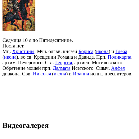
Седмица 10-я по Пятидесятнице.
Поста нет.
Мц.
Христины
. Мчч. блгвв. князей
Бориса
(
икона
) и
Глеба
(
икона
), во св. Крещении Романа и Давида. Прп.
Поликарпа
,
архим. Печерского. Свт.
Георгия
, архиеп. Могилевского.
Обретение мощей прп.
Далмата
Исетского. Сщмч.
Алфея
диакона. Свв.
Николая
(
икона
) и
Иоанна
испп., пресвитеров.
Видеогалерея