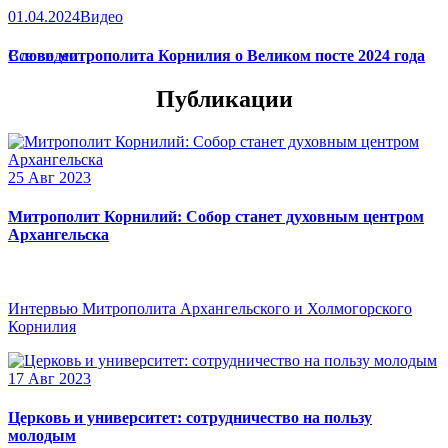
01.04.2024
Видео
Слово митрополита Корнилия о Великом посте 2024 года
Все видео
Публикации
25 Авг 2023
Митрополит Корнилий: Собор станет духовным центром
Архангельска
Интервью Митрополита Архангельского и Холмогорского
Корнилия
17 Авг 2023
Церковь и университет: сотрудничество на пользу
молодым