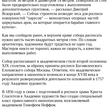
высотой 36 метров и диаметром 14 метров. Поверхности стен
были предварительно подготовлены с выполнением
дополнительных грунтовок, — рассказал Дмитрий
Яскорский. — Сейчас строители возводят леса для росписи
поверхностей "парусов" — монолитных опорных частей
циркульных арок, на которые опирается барабан главного
купола».
Как мы сообщали ранее, в верхнем храме собора расписать
нужно шесть тысяч квадратных метров стен. По словам
архитектора, художники будут трудиться не один год.
Мастеров никто не торопит, важна не скорость, а качество
выполняемых работ.
Собор расписывают в академическом стиле второй половины
XIX столетия, за образец приняты росписи Богоявленского
Елоховского собора Москвы. Отметим, что академическое
направление в иконописи возникло в конце XVIII века в
результате развернувшейся деятельности основанной в 1757
году Академии художеств.
В 1856 году в связи с подготовкой к росписи храма Христа
Спасителя в Академии художеств был создан специальный
класс православного иконописания, возглавляемый
академиком Тимофеем Неффом.