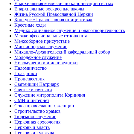
Епархиальная комиссия по канонизации святых
Епархиальные воскресные школы
Жизнь Русской Православной Церкви
Конкурс «Православная инициатива»
Крестные ходы
Медико-социальное служение и благотворительность
Межконфессиональные отношения
Межсоборное присутствие
Миссионерское служение
Михаило-Архангельский кафедральный собор
Молодежное служение
Новомученики и исповедники
Паломничество
Праздники
Происшествия
Святейший Патриарх
Святые и святыни
Служение митрополита Корнилия
СМИ и интернет
Союз православных женщин
Строительство храмов
Тюремное служение
Церковная археология
Церковь и власть
Церковь и культура