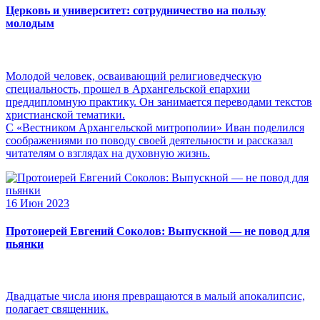
Церковь и университет: сотрудничество на пользу
молодым
Молодой человек, осваивающий религиоведческую
специальность, прошел в Архангельской епархии
преддипломную практику. Он занимается переводами текстов
христианской тематики.
С «Вестником Архангельской митрополии» Иван поделился
соображениями по поводу своей деятельности и рассказал
читателям о взглядах на духовную жизнь.
16 Июн 2023
Протоиерей Евгений Соколов: Выпускной — не повод для
пьянки
Двадцатые числа июня превращаются в малый апокалипсис,
полагает священник.