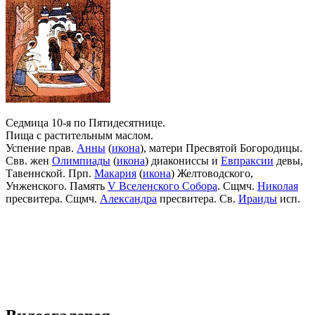
Седмица 10-я по Пятидесятнице.
Пища с растительным маслом.
Успение прав.
Анны
(
икона
), матери Пресвятой Богородицы.
Свв. жен
Олимпиады
(
икона
) диакониссы и
Евпраксии
девы,
Тавеннской. Прп.
Макария
(
икона
) Желтоводского,
Унженского. Память
V Вселенского Собора
. Сщмч.
Николая
пресвитера. Сщмч.
Александра
пресвитера. Св.
Ираиды
исп.