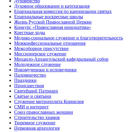
Духовенство
Духовное образование и катехизация
Епархиальная комиссия по канонизации святых
Епархиальные воскресные школы
Жизнь Русской Православной Церкви
Конкурс «Православная инициатива»
Крестные ходы
Медико-социальное служение и благотворительность
Межконфессиональные отношения
Межсоборное присутствие
Миссионерское служение
Михаило-Архангельский кафедральный собор
Молодежное служение
Новомученики и исповедники
Паломничество
Праздники
Происшествия
Святейший Патриарх
Святые и святыни
Служение митрополита Корнилия
СМИ и интернет
Союз православных женщин
Строительство храмов
Тюремное служение
Церковная археология