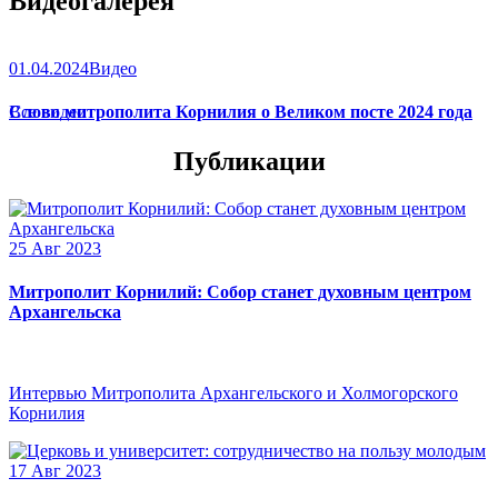
Видеогалерея
01.04.2024
Видео
Слово митрополита Корнилия о Великом посте 2024 года
Все видео
Публикации
25 Авг 2023
Митрополит Корнилий: Собор станет духовным центром
Архангельска
Интервью Митрополита Архангельского и Холмогорского
Корнилия
17 Авг 2023