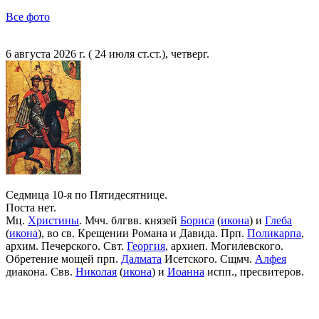
Все фото
6 августа 2026 г. ( 24 июля ст.ст.), четверг.
Седмица 10-я по Пятидесятнице.
Поста нет.
Мц.
Христины
. Мчч. блгвв. князей
Бориса
(
икона
) и
Глеба
(
икона
), во св. Крещении Романа и Давида. Прп.
Поликарпа
,
архим. Печерского. Свт.
Георгия
, архиеп. Могилевского.
Обретение мощей прп.
Далмата
Исетского. Сщмч.
Алфея
диакона. Свв.
Николая
(
икона
) и
Иоанна
испп., пресвитеров.