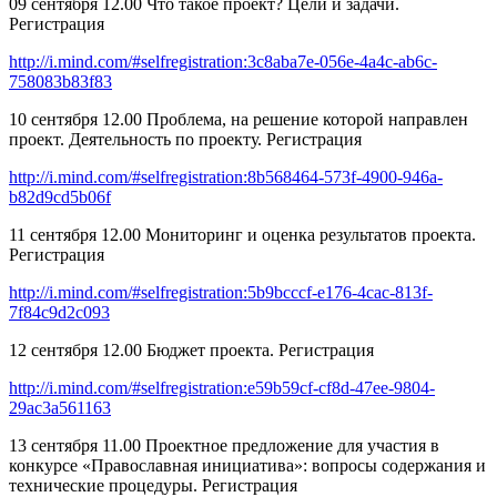
09 сентября 12.00 Что такое проект? Цели и задачи.
Регистрация
http://i.mind.com/#selfregistration:3c8aba7e-056e-4a4c-ab6c-
758083b83f83
10 сентября 12.00 Проблема, на решение которой направлен
проект. Деятельность по проекту. Регистрация
http://i.mind.com/#selfregistration:8b568464-573f-4900-946a-
b82d9cd5b06f
11 сентября 12.00 Мониторинг и оценка результатов проекта.
Регистрация
http://i.mind.com/#selfregistration:5b9bcccf-e176-4cac-813f-
7f84c9d2c093
12 сентября 12.00 Бюджет проекта. Регистрация
http://i.mind.com/#selfregistration:e59b59cf-cf8d-47ee-9804-
29ac3a561163
13 сентября 11.00 Проектное предложение для участия в
конкурсе «Православная инициатива»: вопросы содержания и
технические процедуры. Регистрация