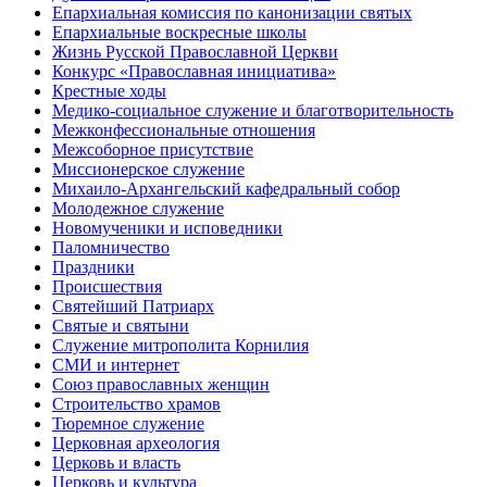
Епархиальная комиссия по канонизации святых
Епархиальные воскресные школы
Жизнь Русской Православной Церкви
Конкурс «Православная инициатива»
Крестные ходы
Медико-социальное служение и благотворительность
Межконфессиональные отношения
Межсоборное присутствие
Миссионерское служение
Михаило-Архангельский кафедральный собор
Молодежное служение
Новомученики и исповедники
Паломничество
Праздники
Происшествия
Святейший Патриарх
Святые и святыни
Служение митрополита Корнилия
СМИ и интернет
Союз православных женщин
Строительство храмов
Тюремное служение
Церковная археология
Церковь и власть
Церковь и культура