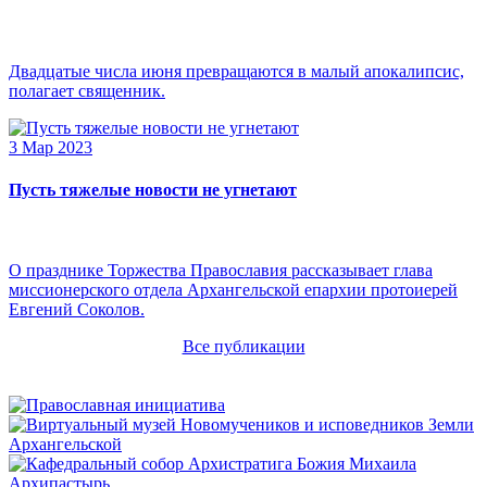
Двадцатые числа июня превращаются в малый апокалипсис,
полагает священник.
3 Мар 2023
Пусть тяжелые новости не угнетают
О празднике Торжества Православия рассказывает глава
миссионерского отдела Архангельской епархии протоиерей
Евгений Соколов.
Все публикации
Архипастырь