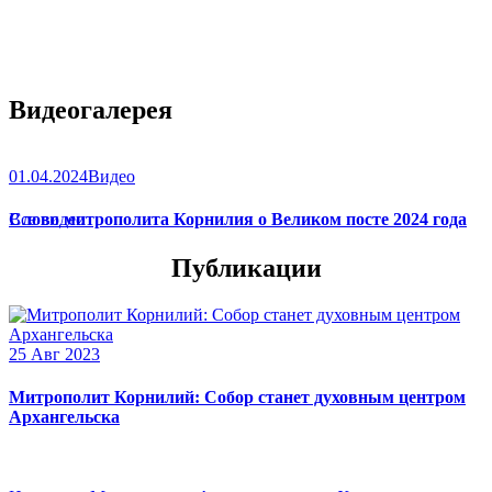
Видеогалерея
01.04.2024
Видео
Слово митрополита Корнилия о Великом посте 2024 года
Все видео
Публикации
25 Авг 2023
Митрополит Корнилий: Собор станет духовным центром
Архангельска