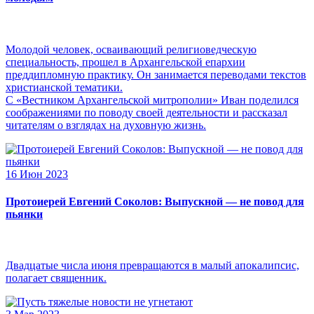
Молодой человек, осваивающий религиоведческую
специальность, прошел в Архангельской епархии
преддипломную практику. Он занимается переводами текстов
христианской тематики.
С «Вестником Архангельской митрополии» Иван поделился
соображениями по поводу своей деятельности и рассказал
читателям о взглядах на духовную жизнь.
16 Июн 2023
Протоиерей Евгений Соколов: Выпускной — не повод для
пьянки
Двадцатые числа июня превращаются в малый апокалипсис,
полагает священник.