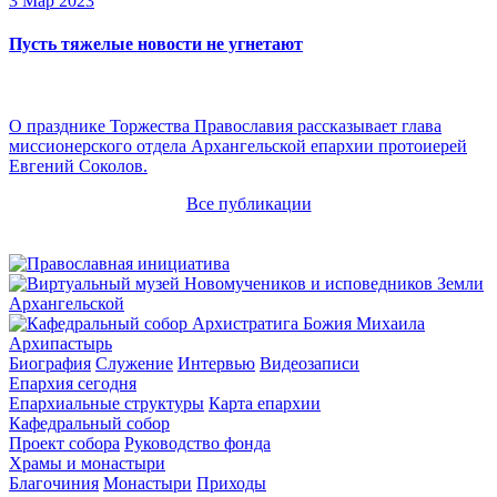
3 Мар 2023
Пусть тяжелые новости не угнетают
О празднике Торжества Православия рассказывает глава
миссионерского отдела Архангельской епархии протоиерей
Евгений Соколов.
Все публикации
Архипастырь
Биография
Служение
Интервью
Видеозаписи
Епархия сегодня
Епархиальные структуры
Карта епархии
Кафедральный собор
Проект собора
Руководство фонда
Храмы и монастыри
Благочиния
Монастыри
Приходы