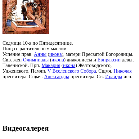
Седмица 10-я по Пятидесятнице.
Пища с растительным маслом.
Успение прав.
Анны
(
икона
), матери Пресвятой Богородицы.
Свв. жен
Олимпиады
(
икона
) диакониссы и
Евпраксии
девы,
Тавеннской. Прп.
Макария
(
икона
) Желтоводского,
Унженского. Память
V Вселенского Собора
. Сщмч.
Николая
пресвитера. Сщмч.
Александра
пресвитера. Св.
Ираиды
исп.
Видеогалерея