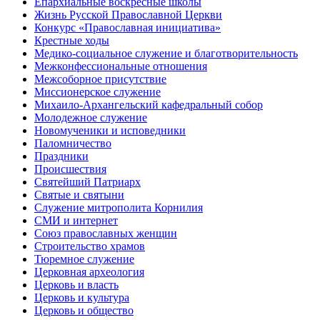
Епархиальные воскресные школы
Жизнь Русской Православной Церкви
Конкурс «Православная инициатива»
Крестные ходы
Медико-социальное служение и благотворительность
Межконфессиональные отношения
Межсоборное присутствие
Миссионерское служение
Михаило-Архангельский кафедральный собор
Молодежное служение
Новомученики и исповедники
Паломничество
Праздники
Происшествия
Святейший Патриарх
Святые и святыни
Служение митрополита Корнилия
СМИ и интернет
Союз православных женщин
Строительство храмов
Тюремное служение
Церковная археология
Церковь и власть
Церковь и культура
Церковь и общество