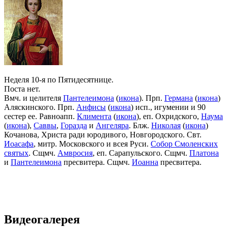
Неделя 10-я по Пятидесятнице.
Поста нет.
Вмч. и целителя
Пантелеимона
(
икона
). Прп.
Германа
(
икона
)
Аляскинского. Прп.
Анфисы
(
икона
) исп., игумении и 90
сестер ее. Равноапп.
Климента
(
икона
), еп. Охридского,
Наума
(
икона
),
Саввы
,
Горазда
и
Ангеляра
. Блж.
Николая
(
икона
)
Кочанова, Христа ради юродивого, Новгородского. Свт.
Иоасафа
, митр. Московского и всея Руси.
Собор Смоленских
святых
. Сщмч.
Амвросия
, еп. Сарапульского. Сщмч.
Платона
и
Пантелеимона
пресвитера. Сщмч.
Иоанна
пресвитера.
Видеогалерея