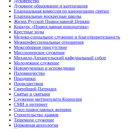
Духовенство
Духовное образование и катехизация
Епархиальная комиссия по канонизации святых
Епархиальные воскресные школы
Жизнь Русской Православной Церкви
Конкурс «Православная инициатива»
Крестные ходы
Медико-социальное служение и благотворительность
Межконфессиональные отношения
Межсоборное присутствие
Миссионерское служение
Михаило-Архангельский кафедральный собор
Молодежное служение
Новомученики и исповедники
Паломничество
Праздники
Происшествия
Святейший Патриарх
Святые и святыни
Служение митрополита Корнилия
СМИ и интернет
Союз православных женщин
Строительство храмов
Тюремное служение
Церковная археология