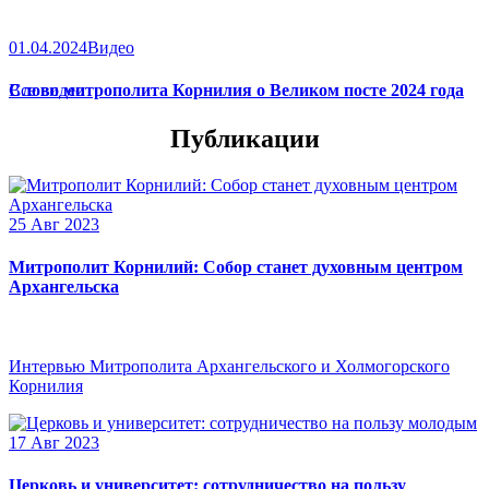
01.04.2024
Видео
Слово митрополита Корнилия о Великом посте 2024 года
Все видео
Публикации
25 Авг 2023
Митрополит Корнилий: Собор станет духовным центром
Архангельска
Интервью Митрополита Архангельского и Холмогорского
Корнилия
17 Авг 2023
Церковь и университет: сотрудничество на пользу