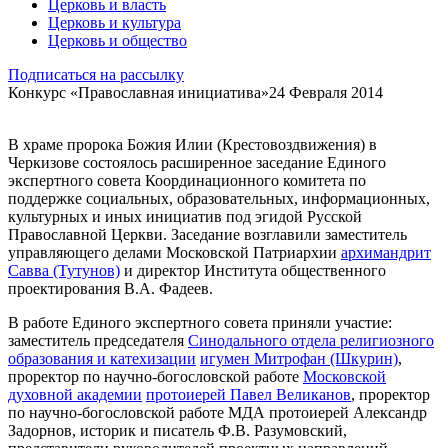
Церковь и власть
Церковь и культура
Церковь и общество
Подписаться на рассылку
Конкурс «Православная инициатива»
24 Февраля 2014
В храме пророка Божия Илии (Крестовоздвижения) в
Черкизове состоялось расширенное заседание Единого
экспертного совета Координационного комитета по
поддержке социальных, образовательных, информационных,
культурных и иных инициатив под эгидой Русской
Православной Церкви. Заседание возглавили заместитель
управляющего делами Московской Патриархии
архимандрит
Савва (Тутунов)
и директор Института общественного
проектирования В.А. Фадеев.
В работе Единого экспертного совета приняли участие:
заместитель председателя
Синодального отдела религиозного
образования и катехизации
игумен Митрофан (Шкурин)
,
проректор по научно-богословской работе
Московской
духовной академии
протоиерей Павел Великанов
, проректор
по научно-богословской работе МДА протоиерей Александр
Задорнов, историк и писатель Ф.В. Разумовский,