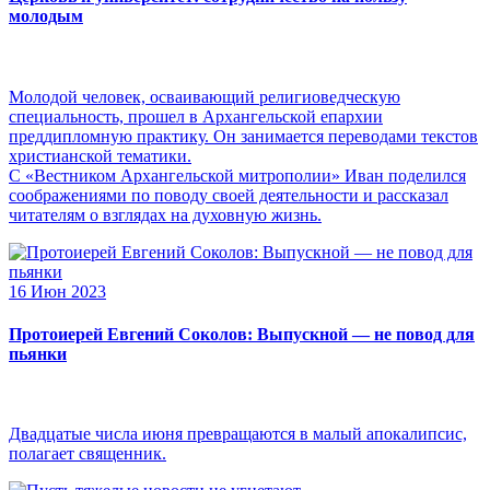
молодым
Молодой человек, осваивающий религиоведческую
специальность, прошел в Архангельской епархии
преддипломную практику. Он занимается переводами текстов
христианской тематики.
С «Вестником Архангельской митрополии» Иван поделился
соображениями по поводу своей деятельности и рассказал
читателям о взглядах на духовную жизнь.
16 Июн 2023
Протоиерей Евгений Соколов: Выпускной — не повод для
пьянки
Двадцатые числа июня превращаются в малый апокалипсис,
полагает священник.