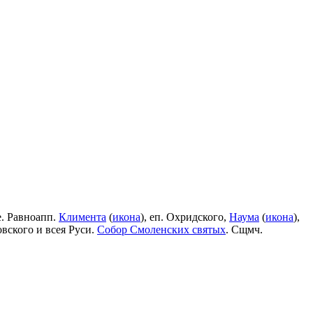
е. Равноапп.
Климента
(
икона
), еп. Охридского,
Наума
(
икона
),
овского и всея Руси.
Собор Смоленских святых
. Сщмч.