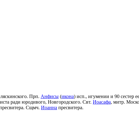
Аляскинского. Прп.
Анфисы
(
икона
) исп., игумении и 90 сестер е
риста ради юродивого, Новгородского. Свт.
Иоасафа
, митр. Моск
пресвитера. Сщмч.
Иоанна
пресвитера.