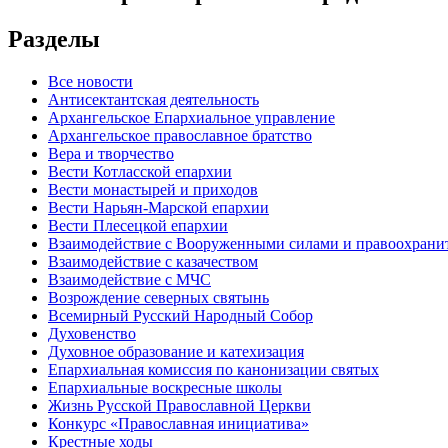
Разделы
Все новости
Антисектантская деятельность
Архангельское Епархиальное управление
Архангельское православное братство
Вера и творчество
Вести Котласской епархии
Вести монастырей и приходов
Вести Нарьян-Марской епархии
Вести Плесецкой епархии
Взаимодействие с Вооруженными силами и правоохран
Взаимодействие с казачеством
Взаимодействие с МЧС
Возрождение северных святынь
Всемирный Русский Народный Собор
Духовенство
Духовное образование и катехизация
Епархиальная комиссия по канонизации святых
Епархиальные воскресные школы
Жизнь Русской Православной Церкви
Конкурс «Православная инициатива»
Крестные ходы