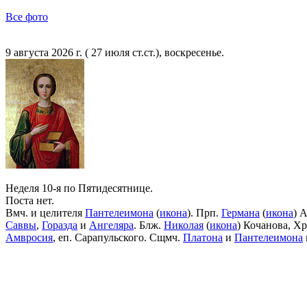
Все фото
9 августа 2026 г. ( 27 июля ст.ст.), воскресенье.
Неделя 10-я по Пятидесятнице.
Поста нет.
Вмч. и целителя
Пантелеимона
(
икона
). Прп.
Германа
(
икона
) 
Саввы
,
Горазда
и
Ангеляра
. Блж.
Николая
(
икона
) Кочанова, Х
Амвросия
, еп. Сарапульского. Сщмч.
Платона
и
Пантелеимона