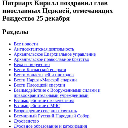
Патриарх Кирилл поздравил глав
инославных Церквей, отмечающих
Рождество 25 декабря
Разделы
Все новости
Антисектантская деятельность
Архангельское Епархиальное управление
Архангельское православное братство
Вера и творчество
Вести Котласской епархии
Вести монастырей и приходов
Вести Нарьян-Марской епархии
Вести Плесецкой епархии
Взаимодействие с Вооруженными силами и
правоохранительными учреждениями
Взаимодействие с казачеством
Взаимодействие с МЧС
Возрождение северных святынь
Всемирный Русский Народный Собор
Духовенство
Духовное образование и катехизация