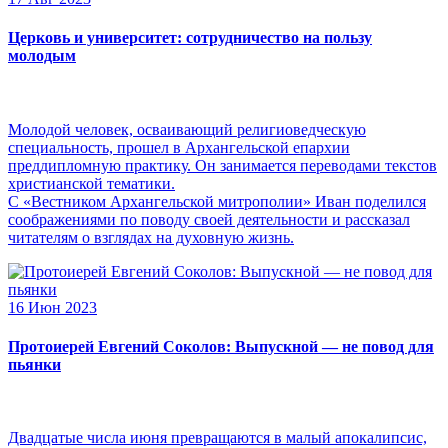
Церковь и университет: сотрудничество на пользу
молодым
Молодой человек, осваивающий религиоведческую
специальность, прошел в Архангельской епархии
преддипломную практику. Он занимается переводами текстов
христианской тематики.
С «Вестником Архангельской митрополии» Иван поделился
соображениями по поводу своей деятельности и рассказал
читателям о взглядах на духовную жизнь.
16 Июн 2023
Протоиерей Евгений Соколов: Выпускной — не повод для
пьянки
Двадцатые числа июня превращаются в малый апокалипсис,