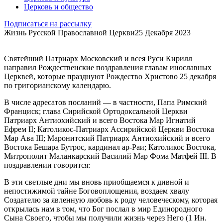
Церковь и общество
Подписаться на рассылку
Жизнь Русской Православной Церкви
25 Декабря 2023
Святейший Патриарх Московский и всея Руси Кирилл
направил Рождественские поздравления главам инославных
Церквей, которые празднуют Рождество Христово 25 декабря
по григорианскому календарю.
В числе адресатов посланий — в частности, Папа Римский
Франциск; глава Сирийской Ортодоксальной Церкви
Патриарх Антиохийский и всего Востока Мар Игнатий
Ефрем II; Католикос-Патриарх Ассирийской Церкви Востока
Map Ава III; Маронитский Патриарх Антиохийский и всего
Востока Бешара Бутрос, кардинал ар-Раи; Католикос Востока,
Митрополит Маланкарский Василий Мар Фома Матфей III. В
поздравлении говорится:
В эти светлые дни мы вновь приобщаемся к дивной и
непостижимой тайне Боговоплощения, воздаем хвалу
Создателю за явленную любовь к роду человеческому, которая
открылась нам в том, что Бог послал в мир Единородного
Сына Своего, чтобы мы получили жизнь через Него (1 Ин.