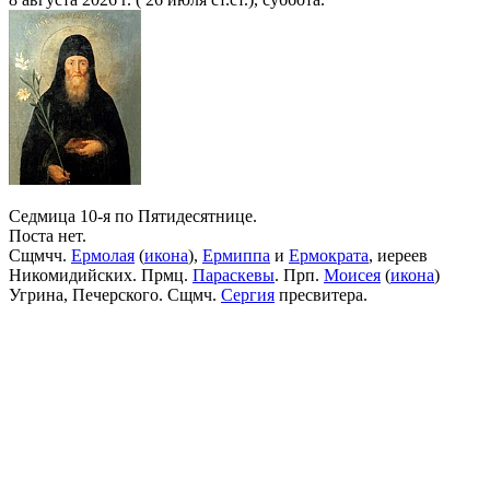
Седмица 10-я по Пятидесятнице.
Поста нет.
Сщмчч.
Ермолая
(
икона
),
Ермиппа
и
Ермократа
, иереев
Никомидийских. Прмц.
Параскевы
. Прп.
Моисея
(
икона
)
Угрина, Печерского. Сщмч.
Сергия
пресвитера.