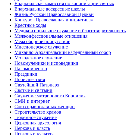
Епархиальная комиссия по канонизации святых
Епархиальные воскресные школы
Жизнь Русской Православной Церкви
Конкурс «Православная инициатива»
Крестные ходы
Медико-социальное служение и благотворительность
Межконфессиональные отношения
Межсоборное присутствие
Миссионерское служение
Михаило-Архангельский кафедральный собор
Молодежное служение
Новомученики и исповедники
Паломничество
Праздники
Происшествия
Святейший Патриарх
Святые и святыни
Служение митрополита Корнилия
СМИ и интернет
Союз православных женщин
Строительство храмов
Тюремное служение
Церковная археология
Церковь и власть
Церковь и культура