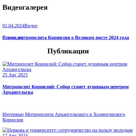
Видеогалерея
01.04.2024
Видео
Слово митрополита Корнилия о Великом посте 2024 года
Все видео
Публикации
25 Авг 2023
Митрополит Корнилий: Собор станет духовным центром
Архангельска
Интервью Митрополита Архангельского и Холмогорского
Корнилия
17 Авг 2023