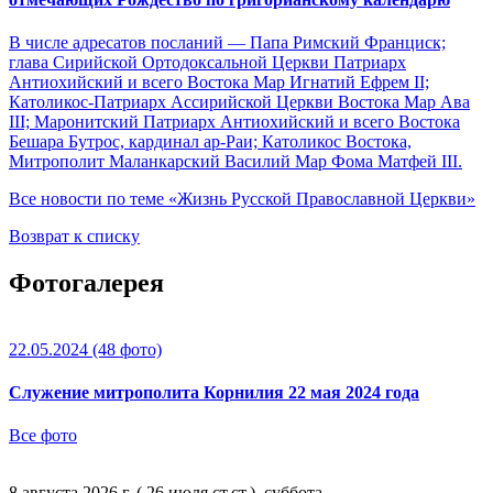
В числе адресатов посланий — Папа Римский Франциск;
глава Сирийской Ортодоксальной Церкви Патриарх
Антиохийский и всего Востока Мар Игнатий Ефрем II;
Католикос-Патриарх Ассирийской Церкви Востока Map Ава
III; Маронитский Патриарх Антиохийский и всего Востока
Бешара Бутрос, кардинал ар-Раи; Католикос Востока,
Митрополит Маланкарский Василий Мар Фома Матфей III.
Все новости по теме «Жизнь Русской Православной Церкви»
Возврат к списку
Фотогалерея
22.05.2024
(48 фото)
Служение митрополита Корнилия 22 мая 2024 года
Все фото
8 августа 2026 г. ( 26 июля ст.ст.), суббота.