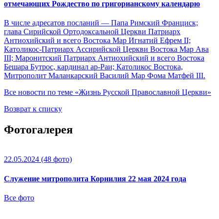
отмечающих Рождество по григорианскому календарю
В числе адресатов посланий — Папа Римский Франциск;
глава Сирийской Ортодоксальной Церкви Патриарх
Антиохийский и всего Востока Мар Игнатий Ефрем II;
Католикос-Патриарх Ассирийской Церкви Востока Map Ава
III; Маронитский Патриарх Антиохийский и всего Востока
Бешара Бутрос, кардинал ар-Раи; Католикос Востока,
Митрополит Маланкарский Василий Мар Фома Матфей III.
Все новости по теме «Жизнь Русской Православной Церкви»
Возврат к списку
Фотогалерея
22.05.2024
(48 фото)
Служение митрополита Корнилия 22 мая 2024 года
Все фото