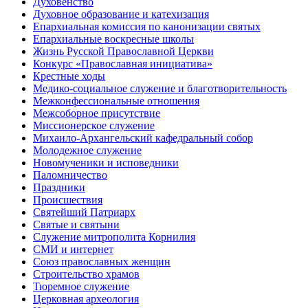
Духовенство
Духовное образование и катехизация
Епархиальная комиссия по канонизации святых
Епархиальные воскресные школы
Жизнь Русской Православной Церкви
Конкурс «Православная инициатива»
Крестные ходы
Медико-социальное служение и благотворительность
Межконфессиональные отношения
Межсоборное присутствие
Миссионерское служение
Михаило-Архангельский кафедральный собор
Молодежное служение
Новомученики и исповедники
Паломничество
Праздники
Происшествия
Святейший Патриарх
Святые и святыни
Служение митрополита Корнилия
СМИ и интернет
Союз православных женщин
Строительство храмов
Тюремное служение
Церковная археология