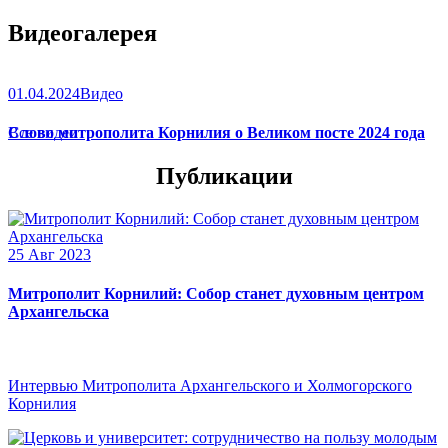
Видеогалерея
01.04.2024
Видео
Слово митрополита Корнилия о Великом посте 2024 года
Все видео
Публикации
25 Авг 2023
Митрополит Корнилий: Собор станет духовным центром
Архангельска
Интервью Митрополита Архангельского и Холмогорского
Корнилия