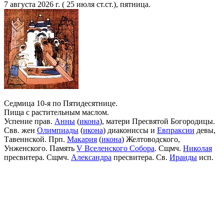
7 августа 2026 г. ( 25 июля ст.ст.), пятница.
Седмица 10-я по Пятидесятнице.
Пища с растительным маслом.
Успение прав.
Анны
(
икона
), матери Пресвятой Богородицы.
Свв. жен
Олимпиады
(
икона
) диакониссы и
Евпраксии
девы,
Тавеннской. Прп.
Макария
(
икона
) Желтоводского,
Унженского. Память
V Вселенского Собора
. Сщмч.
Николая
пресвитера. Сщмч.
Александра
пресвитера. Св.
Ираиды
исп.