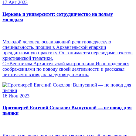
17 Авг 2023
Церковь и университет: сотрудничество на пользу
молодым
Молодой человек, осваивающий религиоведческую
специальность, прошел в Архангельской епархии
преддипломную практику. Он занимается переводами текстов
христианской тематики.
С «Вестником Архангельской митрополии» Иван поделился
соображениями по поводу своей деятельности и рассказал
читателям о взглядах на духовную жизнь.
16 Июн 2023
Протоиерей Евгений Соколов: Выпускной — не повод для
пьянки
Двадцатые числа июня превращаются в малый апокалипсис,