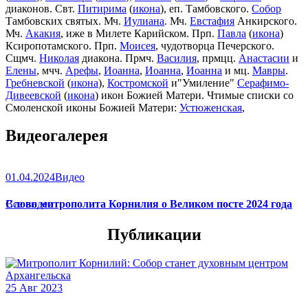
диаконов. Свт.
Питирима
(
икона
), еп. Тамбовского.
Собор
Тамбовских святых. Мч.
Иулиана
. Мч.
Евстафия
Анкирского.
Мч.
Акакия
, иже в Милете Карийском. Прп.
Павла
(
икона
)
Ксиропотамского. Прп.
Моисея
, чудотворца Печерского.
Сщмч.
Николая
диакона. Прмч.
Василия
, прмцц.
Анастасии
и
Елены
, мчч.
Арефы
,
Иоанна
,
Иоанна
,
Иоанна
и мц.
Мавры
.
Гребневской
(
икона
),
Костромской
и"Умиление"
Серафимо-
Дивеевской
(
икона
) икон Божией Матери. Чтимые списки со
Смоленской иконы Божией Матери:
Устюженская
,
Выдропусская
,
Христофоровская
,
Супрасльская
,
Югская
Видеогалерея
(
икона
),
Игрицкая
,
Шуйская
(
икона
),
Седмиезерная
,
Сергиевская
(в Троице-Сергиевой Лавре).
01.04.2024
Видео
Слово митрополита Корнилия о Великом посте 2024 года
Все видео
Публикации
25 Авг 2023