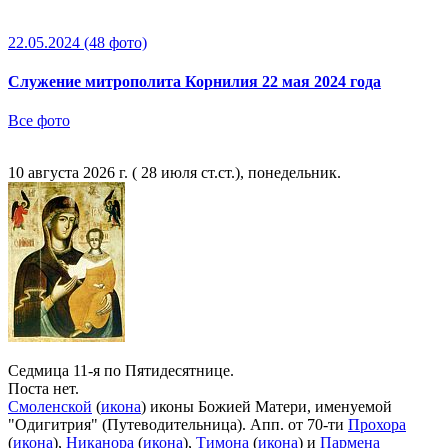
22.05.2024
(48 фото)
Служение митрополита Корнилия 22 мая 2024 года
Все фото
10 августа 2026 г. ( 28 июля ст.ст.), понедельник.
Седмица 11-я по Пятидесятнице.
Поста нет.
Смоленской
(
икона
) иконы Божией Матери, именуемой
"Одигитрия" (Путеводительница). Апп. от 70-ти
Прохора
(
икона
),
Никанора
(
икона
),
Тимона
(
икона
) и
Пармена