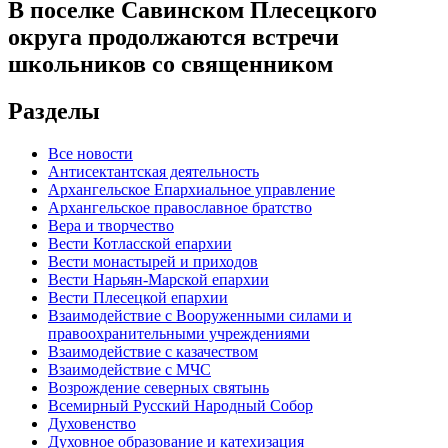
В поселке Савинском Плесецкого
округа продолжаются встречи
школьников со священником
Разделы
Все новости
Антисектантская деятельность
Архангельское Епархиальное управление
Архангельское православное братство
Вера и творчество
Вести Котласской епархии
Вести монастырей и приходов
Вести Нарьян-Марской епархии
Вести Плесецкой епархии
Взаимодействие с Вооруженными силами и
правоохранительными учреждениями
Взаимодействие с казачеством
Взаимодействие с МЧС
Возрождение северных святынь
Всемирный Русский Народный Собор
Духовенство
Духовное образование и катехизация