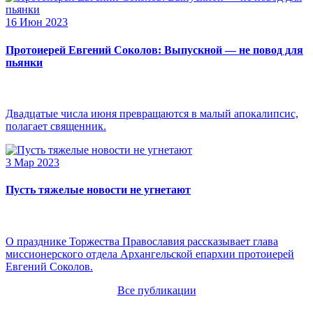
16 Июн 2023
Протоиерей Евгений Соколов: Выпускной — не повод для
пьянки
Двадцатые числа июня превращаются в малый апокалипсис,
полагает священник.
3 Мар 2023
Пусть тяжелые новости не угнетают
О празднике Торжества Православия рассказывает глава
миссионерского отдела Архангельской епархии протоиерей
Евгений Соколов.
Все публикации