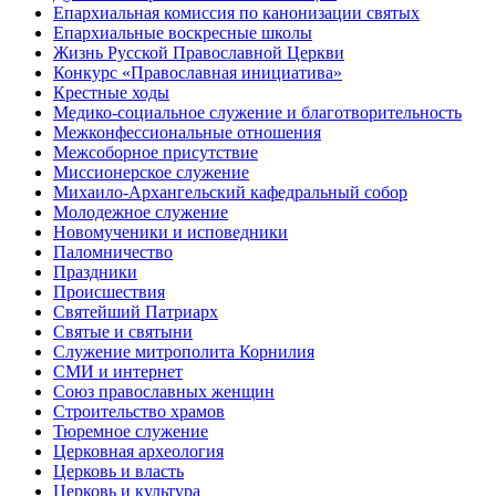
Епархиальная комиссия по канонизации святых
Епархиальные воскресные школы
Жизнь Русской Православной Церкви
Конкурс «Православная инициатива»
Крестные ходы
Медико-социальное служение и благотворительность
Межконфессиональные отношения
Межсоборное присутствие
Миссионерское служение
Михаило-Архангельский кафедральный собор
Молодежное служение
Новомученики и исповедники
Паломничество
Праздники
Происшествия
Святейший Патриарх
Святые и святыни
Служение митрополита Корнилия
СМИ и интернет
Союз православных женщин
Строительство храмов
Тюремное служение
Церковная археология
Церковь и власть
Церковь и культура