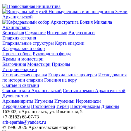
Архипастырь
Биография
Служение
Интервью
Видеозаписи
Епархия сегодня
Епархиальные структуры
Карта епархии
Кафедральный собор
Проект собора
Руководство фонда
Храмы и монастыри
Благочиния
Монастыри
Приходы
История епархии
Историческая справка
Епархиальные архиереи
Исследования
по истории епархии
Гонения на веру
Святые и святыни
Святые земли Архангельской
Святыни земли Архангельской
Духовенство
Архимандриты
Игумены
Игуменьи
Иеромонахи
Иеродиаконы
Протоиереи
Иереи
Протодиаконы
Диаконы
163002, г.Архангельск, ул. Ильинская, 5
+7 (8182) 68-07-73
arh-eparhia@yandex.ru
© 1996-2026 Архангельская епархия