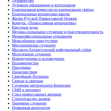
Духовенство
Духовное образование и катехизация
Епархиальная комиссия по канонизации святых
Епархиальные воскресные школы
Жизнь Русской Православной Церкви
Конкурс «Православная инициатива»
Крестные ходы
Медико-социальное служение и благотворительность
Межконфессиональные отношения
Межсоборное присутствие
Миссионерское служение
Михаило-Архангельский кафедральный собор
Молодежное служение
Новомученики и исповедники
Паломничество
Праздники
Происшествия
Святейший Патриарх
Святые и святыни
Служение митрополита Корнилия
СМИ и интернет
Союз православных женщин
Строительство храмов
Тюремное служение
Церковная археология