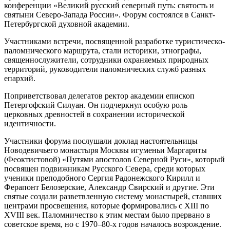
конференции «Великий русский северный путь: святость и
святыни Северо-Запада России». Форум состоялся в Санкт-
Петербургской духовной академии.
Участниками встречи, посвященной разработке туристическо-
паломнического маршрута, стали историки, этнографы,
священнослужители, сотрудники охраняемых природных
территорий, руководители паломнических служб разных
епархий.
Поприветствовал делегатов ректор академии епископ
Петергофский Силуан. Он подчеркнул особую роль
церковных древностей в сохранении исторической
идентичности.
Участники форума послушали доклад настоятельницы
Новодевичьего монастыря Москвы игуменьи Маргариты
(Феоктистовой) «Путями апостолов Северной Руси», который
посвящен подвижникам Русского Севера, среди которых
ученики преподобного Сергия Радонежского Кирилл и
Ферапонт Белозерские, Александр Свирский и другие. Эти
святые создали разветвленную систему монастырей, ставших
центрами просвещения, которые формировались с XIII по
XVIII век. Паломничество к этим местам было прервано в
советское время, но с 1970–80‑х годов началось возрождение.