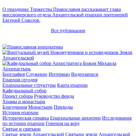
О празднике Торжества Православия рассказывает глава
миссионерского отдела Архангельской епархии протоиерей
Евгений Соколов.
Все публикации
Архипастырь
Биография
Служение
Интервью
Видеозаписи
Епархия сегодня
Епархиальные структуры
Карта епархии
Кафедральный собор
Проект собора
Руководство фонда
Храмы и монастыри
Благочиния
Монастыри
Приходы
История епархии
Историческая справка
Епархиальные архиереи
Исследования
по истории епархии
Гонения на веру
Святые и святыни
Святые земли Архангельской
Святыни земли Архангельской