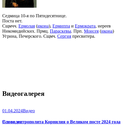
Седмица 10-я по Пятидесятнице.
Поста нет.
Сщмчч.
Ермолая
(
икона
),
Ермиппа
и
Ермократа
, иереев
Никомидийских. Прмц.
Параскевы
. Прп.
Моисея
(
икона
)
Угрина, Печерского. Сщмч.
Сергия
пресвитера.
Видеогалерея
01.04.2024
Видео
Слово митрополита Корнилия о Великом посте 2024 года
Все видео