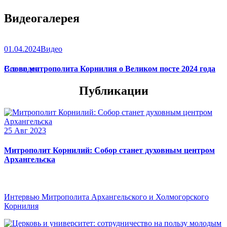
Видеогалерея
01.04.2024
Видео
Слово митрополита Корнилия о Великом посте 2024 года
Все видео
Публикации
25 Авг 2023
Митрополит Корнилий: Собор станет духовным центром
Архангельска
Интервью Митрополита Архангельского и Холмогорского
Корнилия