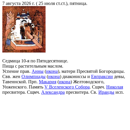
7 августа 2026 г. ( 25 июля ст.ст.), пятница.
Седмица 10-я по Пятидесятнице.
Пища с растительным маслом.
Успение прав.
Анны
(
икона
), матери Пресвятой Богородицы.
Свв. жен
Олимпиады
(
икона
) диакониссы и
Евпраксии
девы,
Тавеннской. Прп.
Макария
(
икона
) Желтоводского,
Унженского. Память
V Вселенского Собора
. Сщмч.
Николая
пресвитера. Сщмч.
Александра
пресвитера. Св.
Ираиды
исп.