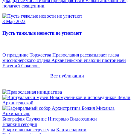
Двадцатые числа июня превращаются в малый апокалипсис,
полагает священник.
3 Мар 2023
Пусть тяжелые новости не угнетают
О празднике Торжества Православия рассказывает глава
миссионерского отдела Архангельской епархии протоиерей
Евгений Соколов.
Все публикации
Архипастырь
Биография
Служение
Интервью
Видеозаписи
Епархия сегодня
Епархиальные структуры
Карта епархии