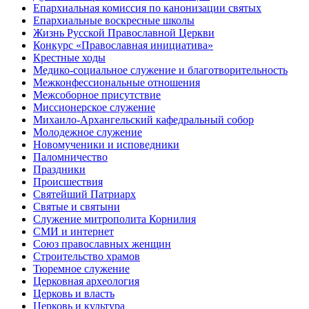
Епархиальная комиссия по канонизации святых
Епархиальные воскресные школы
Жизнь Русской Православной Церкви
Конкурс «Православная инициатива»
Крестные ходы
Медико-социальное служение и благотворительность
Межконфессиональные отношения
Межсоборное присутствие
Миссионерское служение
Михаило-Архангельский кафедральный собор
Молодежное служение
Новомученики и исповедники
Паломничество
Праздники
Происшествия
Святейший Патриарх
Святые и святыни
Служение митрополита Корнилия
СМИ и интернет
Союз православных женщин
Строительство храмов
Тюремное служение
Церковная археология
Церковь и власть
Церковь и культура