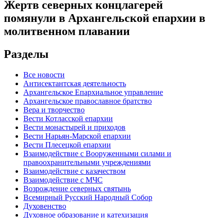
Жертв северных концлагерей
помянули в Архангельской епархии в
молитвенном плавании
Разделы
Все новости
Антисектантская деятельность
Архангельское Епархиальное управление
Архангельское православное братство
Вера и творчество
Вести Котласской епархии
Вести монастырей и приходов
Вести Нарьян-Марской епархии
Вести Плесецкой епархии
Взаимодействие с Вооруженными силами и
правоохранительными учреждениями
Взаимодействие с казачеством
Взаимодействие с МЧС
Возрождение северных святынь
Всемирный Русский Народный Собор
Духовенство
Духовное образование и катехизация