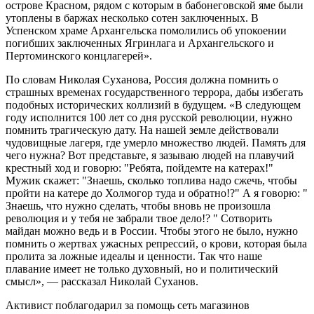
острове Красном, рядом с которым в бабонеговской яме были
утоплены в баржах несколько сотен заключенных. В
Успенском храме Архангельска помолились об упокоении
погибших заключенных Ягринлага и Архангельского и
Пертоминского концлагерей».
По словам Николая Суханова, Россия должна помнить о
страшных временах государственного террора, дабы избегать
подобных исторических коллизий в будущем. «В следующем
году исполнится 100 лет со дня русской революции, нужно
помнить трагическую дату. На нашей земле действовали
чудовищные лагеря, где умерло множество людей. Память для
чего нужна? Вот представьте, я зазываю людей на плавучий
крестный ход и говорю: "Ребята, пойдемте на катерах!"
Мужик скажет: "Знаешь, сколько топлива надо сжечь, чтобы
пройти на катере до Холмогор туда и обратно!?" А я говорю: "
Знаешь, что нужно сделать, чтобы вновь не произошла
революция и у тебя не забрали твое дело!? " Сотворить
майдан можно ведь и в России. Чтобы этого не было, нужно
помнить о жертвах ужасных репрессий, о крови, которая была
пролита за ложные идеалы и ценности. Так что наше
плавание имеет не только духовный, но и политический
смысл», — рассказал Николай Суханов.
Активист поблагодарил за помощь сеть магазинов