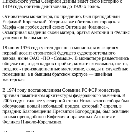
Никольского устья Северной Двины ведет свою историю с
1419 года, обитель действовала до 1920-х годов.
Основателем монастыря, по преданию, был преподобный
Евфимий Корельский. Устроила же обитель новгородская
Марфа «на гробех детей своих Онтона да Филикса».
Осматривая владения своей матери, братья Антоний и Феликс
утонули в Белом море.
18 июня 1936 года у стен древнего монастыря высадился
первый десант строителей будущего судостроительного
завода, ныне ОАО «ПО «
Севмаш
». В монастыре разместились
общежитие, отдел кадров стройки, комитет комсомола, почта,
позднее - производственные мастерские, склады и служебные
помещения, а в бывшем братском корпусе — швейная
мастерская.
В 1974 году постановлением Совмина РСФСР монастырь
признан памятником архитектуры федерального значения. В
2005 году в галерее у северной стены Никольского собора был
оборудован новый небольшой придел, который 7 апреля, в
праздник Благовещения Пресвятой Богородицы, был освящен
во имя преподобного Евфимия и праведных Антония и
Феликса Николо-Корельских.