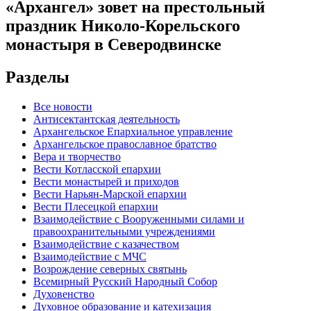
«Архангел» зовет на престольный
праздник Николо-Корельского
монастыря в Северодвинске
Разделы
Все новости
Антисектантская деятельность
Архангельское Епархиальное управление
Архангельское православное братство
Вера и творчество
Вести Котласской епархии
Вести монастырей и приходов
Вести Нарьян-Марской епархии
Вести Плесецкой епархии
Взаимодействие с Вооруженными силами и
правоохранительными учреждениями
Взаимодействие с казачеством
Взаимодействие с МЧС
Возрождение северных святынь
Всемирный Русский Народный Собор
Духовенство
Духовное образование и катехизация