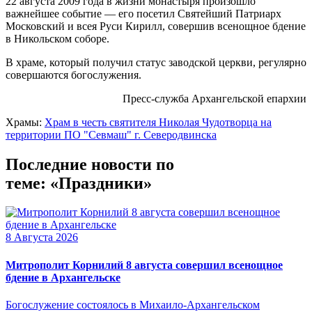
22 августа 2009 года в жизни монастыря произошло
важнейшее событие — его посетил Святейший Патриарх
Московский и всея Руси Кирилл, совершив всенощное бдение
в Никольском соборе.
В храме, который получил статус заводской церкви, регулярно
совершаются богослужения.
Пресс-служба Архангельской епархии
Храмы:
Храм в честь святителя Николая Чудотворца на
территории ПО "Севмаш" г. Северодвинска
Последние новости по
теме: «Праздники»
8 Августа 2026
Митрополит Корнилий 8 августа совершил всенощное
бдение в Архангельске
Богослужение состоялось в Михаило-Архангельском