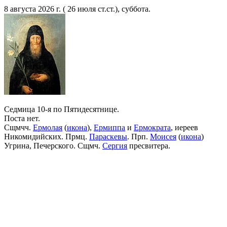
8 августа 2026 г. ( 26 июля ст.ст.), суббота.
Седмица 10-я по Пятидесятнице.
Поста нет.
Сщмчч.
Ермолая
(
икона
),
Ермиппа
и
Ермократа
, иереев
Никомидийских. Прмц.
Параскевы
. Прп.
Моисея
(
икона
)
Угрина, Печерского. Сщмч.
Сергия
пресвитера.