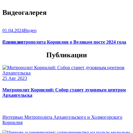
Видеогалерея
01.04.2024
Видео
Слово митрополита Корнилия о Великом посте 2024 года
Все видео
Публикации
25 Авг 2023
Митрополит Корнилий: Собор станет духовным центром
Архангельска
Интервью Митрополита Архангельского и Холмогорского
Корнилия