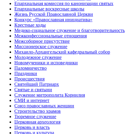
Епархиальная комиссия по канонизации святых
Епархиальные воскресные школы
Жизнь Русской Православной Церкви
Конкурс «Православная инициатива»
Крестные ходы
Медико-социальное служение и благотворительность
Межконфессиональные отношения
Межсоборное присутствие
Миссионерское служение
Михаило-Архангельский кафедральный собор
Молодежное служение
Новомученики и исповедники
Паломничество
Праздники
Происшествия
Святейший Патриарх
Святые и святыни
Служение митрополита Корнилия
СМИ и интернет
Союз православных женщин
Строительство храмов
Тюремное служение
Церковная археология
Церковь и власть
Церковь и культура