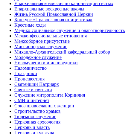
Епархиальная комиссия по канонизации святых
Епархиальные воскресные школы
Жизнь Русской Православной Церкви
Конкурс «Православная инициатива»
Крестные ходы
Медико-социальное служение и благотворительность
Межконфессиональные отношения
Межсоборное присутствие
Миссионерское служение
Михаило-Архангельский кафедральный собор
Молодежное служение
Новомученики и исповедники
Паломничество
Праздники
Происшествия
Святейший Патриарх
Святые и святыни
Служение митрополита Корнилия
СМИ и интернет
Союз православных женщин
Строительство храмов
Тюремное служение
Церковная археология
Церковь и власть
Церковь и культура