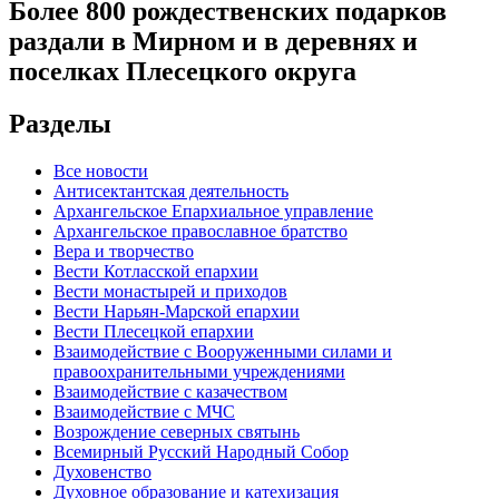
Более 800 рождественских подарков
раздали в Мирном и в деревнях и
поселках Плесецкого округа
Разделы
Все новости
Антисектантская деятельность
Архангельское Епархиальное управление
Архангельское православное братство
Вера и творчество
Вести Котласской епархии
Вести монастырей и приходов
Вести Нарьян-Марской епархии
Вести Плесецкой епархии
Взаимодействие с Вооруженными силами и
правоохранительными учреждениями
Взаимодействие с казачеством
Взаимодействие с МЧС
Возрождение северных святынь
Всемирный Русский Народный Собор
Духовенство
Духовное образование и катехизация