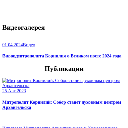
Видеогалерея
01.04.2024
Видео
Слово митрополита Корнилия о Великом посте 2024 года
Все видео
Публикации
25 Авг 2023
Митрополит Корнилий: Собор станет духовным центром
Архангельска