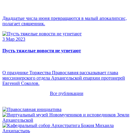
Двадцатые числа июня превращаются в малый апокалипсис,
полагает священник.
3 Мар 2023
Пусть тяжелые новости не угнетают
О празднике Торжества Православия рассказывает глава
миссионерского отдела Архангельской епархии протоиерей
Евгений Соколов.
Все публикации
Архипастырь