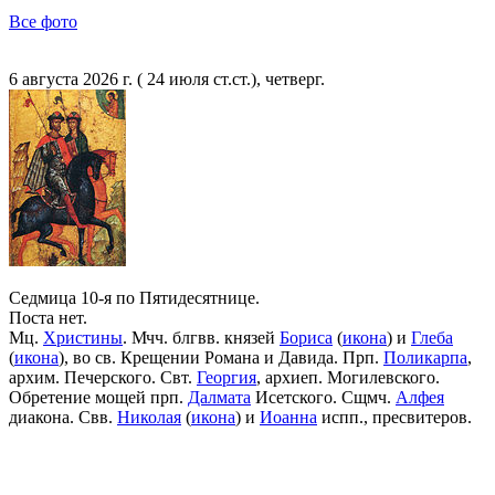
Все фото
6 августа 2026 г. ( 24 июля ст.ст.), четверг.
Седмица 10-я по Пятидесятнице.
Поста нет.
Мц.
Христины
. Мчч. блгвв. князей
Бориса
(
икона
) и
Глеба
(
икона
), во св. Крещении Романа и Давида. Прп.
Поликарпа
,
архим. Печерского. Свт.
Георгия
, архиеп. Могилевского.
Обретение мощей прп.
Далмата
Исетского. Сщмч.
Алфея
диакона. Свв.
Николая
(
икона
) и
Иоанна
испп., пресвитеров.