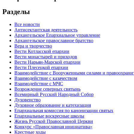
Разделы
Все новости
Антисектантская деятельность
Архангельское Епархиальное управление
Архангельское православное братство
Вера и творчество
Вести Котласской епархии
Вести монастырей и приходов
Вести Нарьян-Марской епархии
Вести Плесецкой епархии
Взаимодействие с Вооруженными силами и правоохран
Взаимодействие с казачеством
Взаимодействие с МЧС
Возрождение северных святынь
Всемирный Русский Народный Собор
Духовенство
Духовное образование и катехизация
Епархиальная комиссия по канонизации святых
Епархиальные воскресные школы
Жизнь Русской Православной Церкви
Конкурс «Православная инициатива»
Крестные ходы