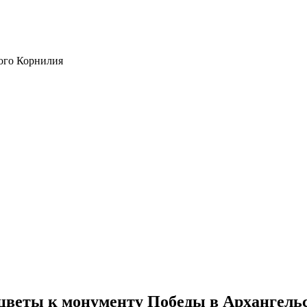
ого Корнилия
цветы к монументу Победы в Архангель