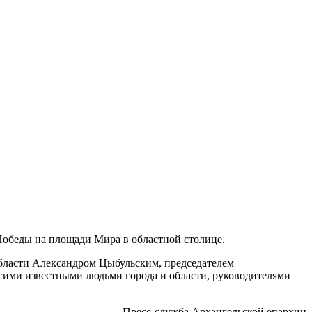
Победы на площади Мира в областной столице.
бласти Александром Цыбульским, председателем
гими известными людьми города и области, руководителями
Пресс-служба Архангельской епархии