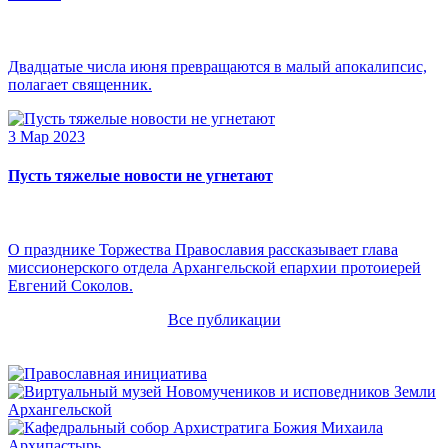
Двадцатые числа июня превращаются в малый апокалипсис,
полагает священник.
3 Мар 2023
Пусть тяжелые новости не угнетают
О празднике Торжества Православия рассказывает глава
миссионерского отдела Архангельской епархии протоиерей
Евгений Соколов.
Все публикации
Архипастырь