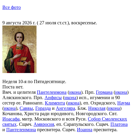
Все фото
9 августа 2026 г. ( 27 июля ст.ст.), воскресенье.
Неделя 10-я по Пятидесятнице.
Поста нет.
Вмч. и целителя
Пантелеимона
(
икона
). Прп.
Германа
(
икона
)
Аляскинского. Прп.
Анфисы
(
икона
) исп., игумении и 90
сестер ее. Равноапп.
Климента
(
икона
), еп. Охридского,
Наума
(
икона
),
Саввы
,
Горазда
и
Ангеляра
. Блж.
Николая
(
икона
)
Кочанова, Христа ради юродивого, Новгородского. Свт.
Иоасафа
, митр. Московского и всея Руси.
Собор Смоленских
святых
. Сщмч.
Амвросия
, еп. Сарапульского. Сщмч.
Платона
и
Пантелеимона
пресвитера. Сщмч.
Иоанна
пресвитера.