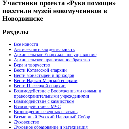
Участники проекта «Рука помощи»
посетили музей новомучеников в
Новодвинске
Разделы
Все новости
Антисектантская деятельность
Архангельское Епархиальное управление
Архангельское православное братство
Вера и творчество
Вести Котласской епархии
Вести монастырей и приходов
Вести Нарьян-Марской епархии
Вести Плесецкой епархии
Взаимодействие с Вооруженными силами и
правоохранительными учреждениями
Взаимодействие с казачеством
Взаимодействие с МЧС
Возрождение северных святынь
Всемирный Русский Народный Собор
Духовенство
Духовное образование и катехизация