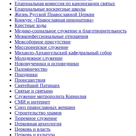
Епархиальная комиссия по канонизации святых
Епархиальные воскресные школы
Жизнь Русской Православной Церкви
Конкурс «Православная инициатива»
Крестные ходы
Медико-социальное служение и благотворительность
Межконфессиональные отношения
Межсоборное присутствие
Миссионерское служение
Михаило-Архангельский кафедральный собор
Молодежное служение
Новомученики и исповедники
Паломничество
Праздники
Происшествия
Святейший Патриарх
Святые и святыни
Служение митрополита Корнилия
СМИ и интернет
Союз православных женщин
Строительство храмов
Тюремное служение
Церковная археология
Церковь и власть
Церковь и культура