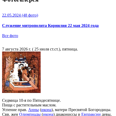
22.05.2024
(48 фото)
Служение митрополита Корнилия 22 мая 2024 года
Все фото
7 августа 2026 г. ( 25 июля ст.ст.), пятница.
Седмица 10-я по Пятидесятнице.
Пища с растительным маслом.
Успение прав.
Анны
(
икона
), матери Пресвятой Богородицы.
Свв. жен
Олимпиады
(
икона
) диакониссы и
Евпраксии
девы,