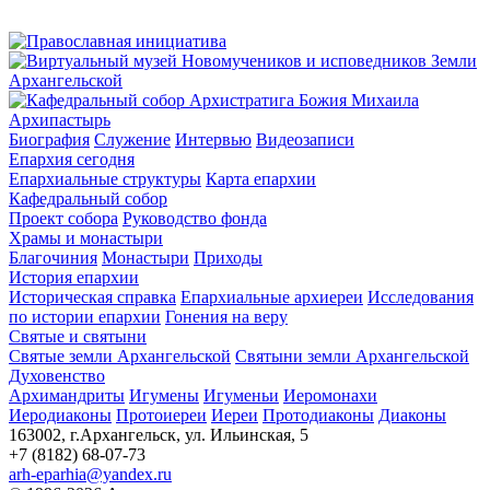
Архипастырь
Биография
Служение
Интервью
Видеозаписи
Епархия сегодня
Епархиальные структуры
Карта епархии
Кафедральный собор
Проект собора
Руководство фонда
Храмы и монастыри
Благочиния
Монастыри
Приходы
История епархии
Историческая справка
Епархиальные архиереи
Исследования
по истории епархии
Гонения на веру
Святые и святыни
Святые земли Архангельской
Святыни земли Архангельской
Духовенство
Архимандриты
Игумены
Игуменьи
Иеромонахи
Иеродиаконы
Протоиереи
Иереи
Протодиаконы
Диаконы
163002, г.Архангельск, ул. Ильинская, 5
+7 (8182) 68-07-73
arh-eparhia@yandex.ru