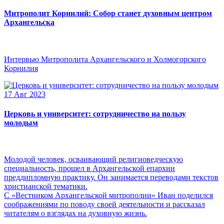
Митрополит Корнилий: Собор станет духовным центром
Архангельска
Интервью Митрополита Архангельского и Холмогорского
Корнилия
17 Авг 2023
Церковь и университет: сотрудничество на пользу
молодым
Молодой человек, осваивающий религиоведческую
специальность, прошел в Архангельской епархии
преддипломную практику. Он занимается переводами текстов
христианской тематики.
С «Вестником Архангельской митрополии» Иван поделился
соображениями по поводу своей деятельности и рассказал
читателям о взглядах на духовную жизнь.