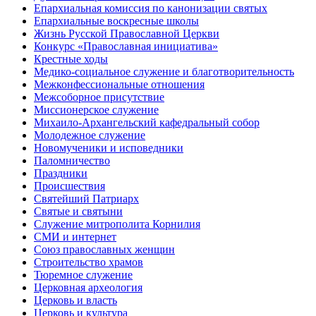
Епархиальная комиссия по канонизации святых
Епархиальные воскресные школы
Жизнь Русской Православной Церкви
Конкурс «Православная инициатива»
Крестные ходы
Медико-социальное служение и благотворительность
Межконфессиональные отношения
Межсоборное присутствие
Миссионерское служение
Михаило-Архангельский кафедральный собор
Молодежное служение
Новомученики и исповедники
Паломничество
Праздники
Происшествия
Святейший Патриарх
Святые и святыни
Служение митрополита Корнилия
СМИ и интернет
Союз православных женщин
Строительство храмов
Тюремное служение
Церковная археология
Церковь и власть
Церковь и культура