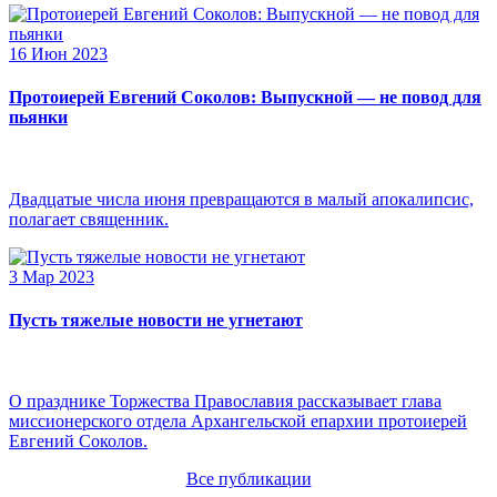
16 Июн 2023
Протоиерей Евгений Соколов: Выпускной — не повод для
пьянки
Двадцатые числа июня превращаются в малый апокалипсис,
полагает священник.
3 Мар 2023
Пусть тяжелые новости не угнетают
О празднике Торжества Православия рассказывает глава
миссионерского отдела Архангельской епархии протоиерей
Евгений Соколов.
Все публикации