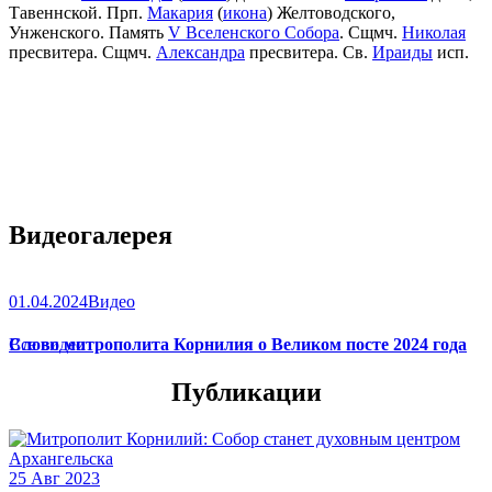
Тавеннской. Прп.
Макария
(
икона
) Желтоводского,
Унженского. Память
V Вселенского Собора
. Сщмч.
Николая
пресвитера. Сщмч.
Александра
пресвитера. Св.
Ираиды
исп.
Видеогалерея
01.04.2024
Видео
Слово митрополита Корнилия о Великом посте 2024 года
Все видео
Публикации
25 Авг 2023