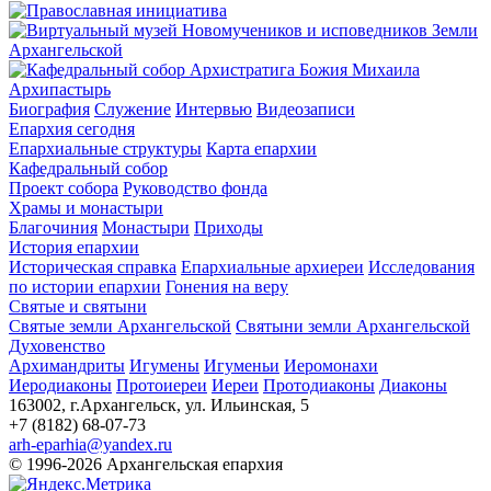
Архипастырь
Биография
Служение
Интервью
Видеозаписи
Епархия сегодня
Епархиальные структуры
Карта епархии
Кафедральный собор
Проект собора
Руководство фонда
Храмы и монастыри
Благочиния
Монастыри
Приходы
История епархии
Историческая справка
Епархиальные архиереи
Исследования
по истории епархии
Гонения на веру
Святые и святыни
Святые земли Архангельской
Святыни земли Архангельской
Духовенство
Архимандриты
Игумены
Игуменьи
Иеромонахи
Иеродиаконы
Протоиереи
Иереи
Протодиаконы
Диаконы
163002, г.Архангельск, ул. Ильинская, 5
+7 (8182) 68-07-73
arh-eparhia@yandex.ru
© 1996-2026 Архангельская епархия