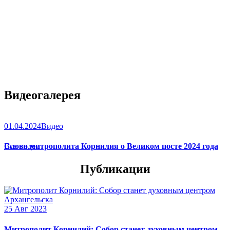
Видеогалерея
01.04.2024
Видео
Слово митрополита Корнилия о Великом посте 2024 года
Все видео
Публикации
25 Авг 2023
Митрополит Корнилий: Собор станет духовным центром