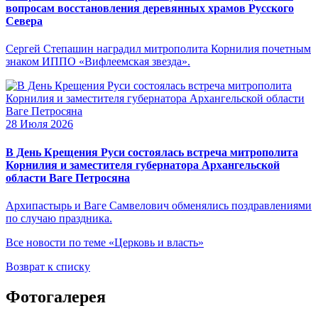
вопросам восстановления деревянных храмов Русского
Севера
Сергей Степашин наградил митрополита Корнилия почетным
знаком ИППО «Вифлеемская звезда».
28 Июля 2026
В День Крещения Руси состоялась встреча митрополита
Корнилия и заместителя губернатора Архангельской
области Ваге Петросяна
Архипастырь и Ваге Самвелович обменялись поздравлениями
по случаю праздника.
Все новости по теме «Церковь и власть»
Возврат к списку
Фотогалерея