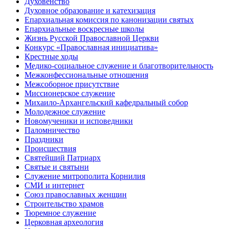
Духовенство
Духовное образование и катехизация
Епархиальная комиссия по канонизации святых
Епархиальные воскресные школы
Жизнь Русской Православной Церкви
Конкурс «Православная инициатива»
Крестные ходы
Медико-социальное служение и благотворительность
Межконфессиональные отношения
Межсоборное присутствие
Миссионерское служение
Михаило-Архангельский кафедральный собор
Молодежное служение
Новомученики и исповедники
Паломничество
Праздники
Происшествия
Святейший Патриарх
Святые и святыни
Служение митрополита Корнилия
СМИ и интернет
Союз православных женщин
Строительство храмов
Тюремное служение
Церковная археология