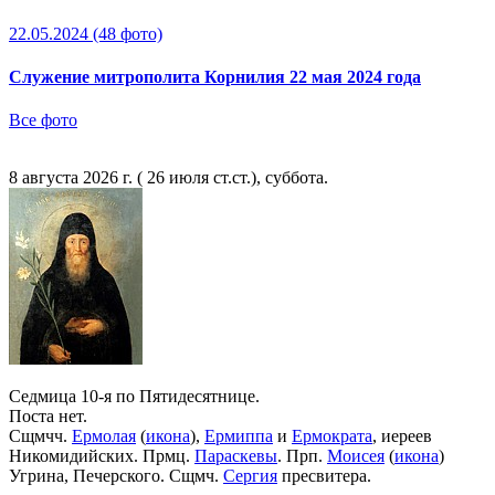
22.05.2024
(48 фото)
Служение митрополита Корнилия 22 мая 2024 года
Все фото
8 августа 2026 г. ( 26 июля ст.ст.), суббота.
Седмица 10-я по Пятидесятнице.
Поста нет.
Сщмчч.
Ермолая
(
икона
),
Ермиппа
и
Ермократа
, иереев
Никомидийских. Прмц.
Параскевы
. Прп.
Моисея
(
икона
)
Угрина, Печерского. Сщмч.
Сергия
пресвитера.