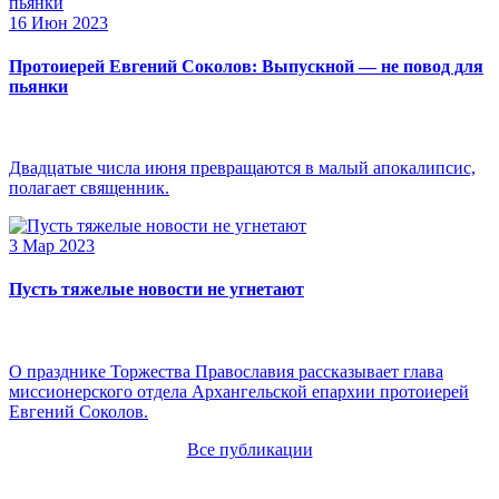
16 Июн 2023
Протоиерей Евгений Соколов: Выпускной — не повод для
пьянки
Двадцатые числа июня превращаются в малый апокалипсис,
полагает священник.
3 Мар 2023
Пусть тяжелые новости не угнетают
О празднике Торжества Православия рассказывает глава
миссионерского отдела Архангельской епархии протоиерей
Евгений Соколов.
Все публикации