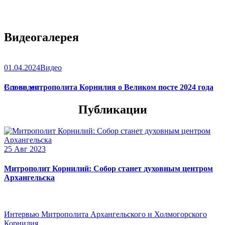
Видеогалерея
01.04.2024
Видео
Слово митрополита Корнилия о Великом посте 2024 года
Все видео
Публикации
25 Авг 2023
Митрополит Корнилий: Собор станет духовным центром
Архангельска
Интервью Митрополита Архангельского и Холмогорского
Корнилия