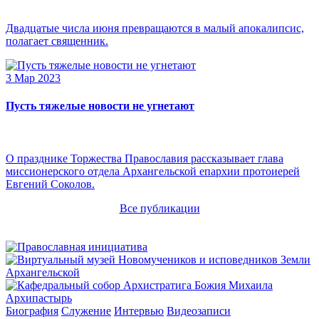
Двадцатые числа июня превращаются в малый апокалипсис,
полагает священник.
3 Мар 2023
Пусть тяжелые новости не угнетают
О празднике Торжества Православия рассказывает глава
миссионерского отдела Архангельской епархии протоиерей
Евгений Соколов.
Все публикации
Архипастырь
Биография
Служение
Интервью
Видеозаписи