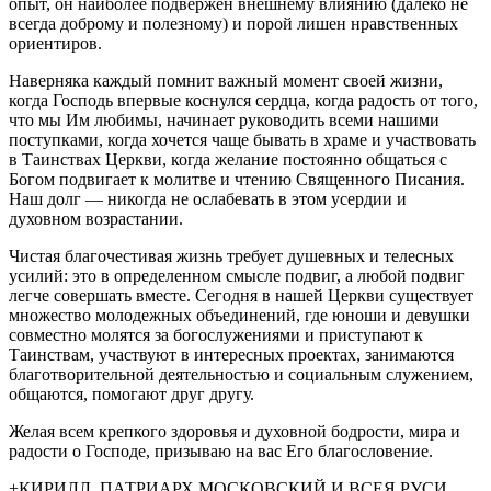
опыт, он наиболее подвержен внешнему влиянию (далеко не
всегда доброму и полезному) и порой лишен нравственных
ориентиров.
Наверняка каждый помнит важный момент своей жизни,
когда Господь впервые коснулся сердца, когда радость от того,
что мы Им любимы, начинает руководить всеми нашими
поступками, когда хочется чаще бывать в храме и участвовать
в Таинствах Церкви, когда желание постоянно общаться с
Богом подвигает к молитве и чтению Священного Писания.
Наш долг — никогда не ослабевать в этом усердии и
духовном возрастании.
Чистая благочестивая жизнь требует душевных и телесных
усилий: это в определенном смысле подвиг, а любой подвиг
легче совершать вместе. Сегодня в нашей Церкви существует
множество молодежных объединений, где юноши и девушки
совместно молятся за богослужениями и приступают к
Таинствам, участвуют в интересных проектах, занимаются
благотворительной деятельностью и социальным служением,
общаются, помогают друг другу.
Желая всем крепкого здоровья и духовной бодрости, мира и
радости о Господе, призываю на вас Его благословение.
+КИРИЛЛ, ПАТРИАРХ МОСКОВСКИЙ И ВСЕЯ РУСИ