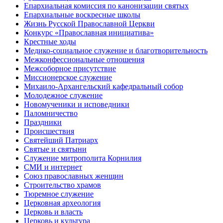
Епархиальная комиссия по канонизации святых
Епархиальные воскресные школы
Жизнь Русской Православной Церкви
Конкурс «Православная инициатива»
Крестные ходы
Медико-социальное служение и благотворительность
Межконфессиональные отношения
Межсоборное присутствие
Миссионерское служение
Михаило-Архангельский кафедральный собор
Молодежное служение
Новомученики и исповедники
Паломничество
Праздники
Происшествия
Святейший Патриарх
Святые и святыни
Служение митрополита Корнилия
СМИ и интернет
Союз православных женщин
Строительство храмов
Тюремное служение
Церковная археология
Церковь и власть
Церковь и культура