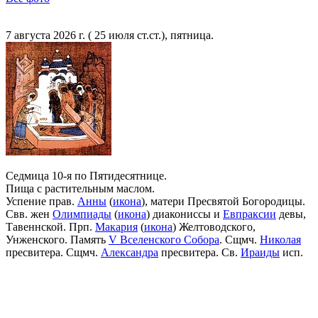
7 августа 2026 г. ( 25 июля ст.ст.), пятница.
Седмица 10-я по Пятидесятнице.
Пища с растительным маслом.
Успение прав.
Анны
(
икона
), матери Пресвятой Богородицы.
Свв. жен
Олимпиады
(
икона
) диакониссы и
Евпраксии
девы,
Тавеннской. Прп.
Макария
(
икона
) Желтоводского,
Унженского. Память
V Вселенского Собора
. Сщмч.
Николая
пресвитера. Сщмч.
Александра
пресвитера. Св.
Ираиды
исп.