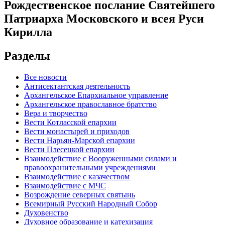
Рождественское послание Святейшего
Патриарха Московского и всея Руси
Кирилла
Разделы
Все новости
Антисектантская деятельность
Архангельское Епархиальное управление
Архангельское православное братство
Вера и творчество
Вести Котласской епархии
Вести монастырей и приходов
Вести Нарьян-Марской епархии
Вести Плесецкой епархии
Взаимодействие с Вооруженными силами и
правоохранительными учреждениями
Взаимодействие с казачеством
Взаимодействие с МЧС
Возрождение северных святынь
Всемирный Русский Народный Собор
Духовенство
Духовное образование и катехизация