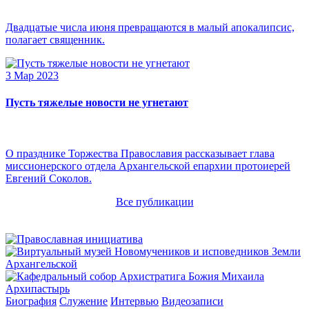
Двадцатые числа июня превращаются в малый апокалипсис,
полагает священник.
3 Мар 2023
Пусть тяжелые новости не угнетают
О празднике Торжества Православия рассказывает глава
миссионерского отдела Архангельской епархии протоиерей
Евгений Соколов.
Все публикации
Архипастырь
Биография
Служение
Интервью
Видеозаписи