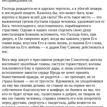
несправедливости.
Господь рождается не в царских чертогах, а в убогой пещере,
в последней нищете. Казалось бы, что может быть хуже
вертепа и беднее яслей для скота? Но есть такое место — это
выжженная грехом пустыня сердца человека, удалившегося от
Бога, теплохладного, опустошенного, порабощенного
страстями. Однако в наших силах соделать свою душу
вместилищем Божиим, вспомнить, что Господь близ, при
дверех, и Он смиренно ждет, когда мы наконец узрим Его
очами веры, впустим Его в свою жизнь, услышим Его слова,
ответим на Его любовь — и дадим Ему Самому действовать в
нас.
Весь мир ликует о преславном рождестве Спасителя: ангелы
воспевают хвалебные гимны, пастухи торжествуют, волхвы
поклоняются Ему и приносят дары, и лишь озлобленное и
исполненное зависти сердце Ирода не хочет принять
божественной правды, не радуется — но трепещет, не от
страха Божия — но от трусости. Вдумаемся, не уподобляемся
ли ему мы своими делами, не ставим ли на первое место
собственное благополучие и комфорт, не боимся ли мы, что
кто-то будет лучше нас, талантливее и добрее, не творим ли
мы зло такому человеку, стараясь уязвить его или опорочить
перед другими, свергнуть с пьедестала, дабы возвести на
высшую ступень себя? Не получается ли так, что источником