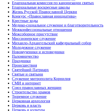
Епархиальная комиссия по канонизации святых
Епархиальные воскресные школы
Жизнь Русской Православной Церкви
Конкурс «Православная инициатива»
Крестные ходы
Медико-социальное служение и благотворительность
Межконфессиональные отношения
Межсоборное присутствие
Миссионерское служение
Михаило-Архангельский кафедральный собор
Молодежное служение
Новомученики и исповедники
Паломничество
Праздники
Происшествия
Святейший Патриарх
Святые и святыни
Служение митрополита Корнилия
СМИ и интернет
Союз православных женщин
Строительство храмов
Тюремное служение
Церковная археология
Церковь и власть
Церковь и культура