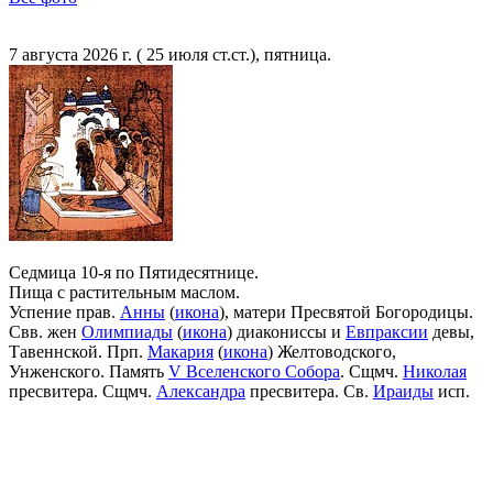
7 августа 2026 г. ( 25 июля ст.ст.), пятница.
Седмица 10-я по Пятидесятнице.
Пища с растительным маслом.
Успение прав.
Анны
(
икона
), матери Пресвятой Богородицы.
Свв. жен
Олимпиады
(
икона
) диакониссы и
Евпраксии
девы,
Тавеннской. Прп.
Макария
(
икона
) Желтоводского,
Унженского. Память
V Вселенского Собора
. Сщмч.
Николая
пресвитера. Сщмч.
Александра
пресвитера. Св.
Ираиды
исп.