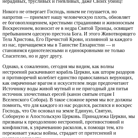
нерадивых, трусливых и гневливых, даже Своих убийц!
Никого не отвергает Господь, никем не гнушается, но
напротив — приемлет нашу человеческую плоть, обновляет
ее боговоплощением, крестными страданиями и живоносным
Воскресением, возносит ее в недра Святой Троицы, освящает
пребыванием одесную престола Бога. И этого Животворящего
Тела Христова, Его Пречистой Крови, излиянной за каждого
из нас, причащаемся мы в Таинстве Евхаристии — и
становимся единотелесными и единокровными не только
Спасителю, но и друг другу.
Однако, к сожалению, сегодня мы видим, как волны
нестроений раскачивают корабль Церкви, как шторм раздоров
и противоречий колеблет единство православных верующих,
как омраченные врагом и искусителем люди предпочитают
Источнику воды живой мутный и не пригодный для питья
источник злочестивых ересей (канон святым отцам I
Вселенского Собора). В такое сложное время мы все должны
помнить, что для каждого из нас родился, распялся и воскрес
Господь, что Он основал на земле Единую, Святую,
Соборную и Апостольскую Церковь. Принадлежа Церкви, мы
призваны к преодолению нестроений, противостояний и
конфликтов, к уврачеванию расколов, к помощи тем, кто
переживает ужасы войны, страдает от притеснений и