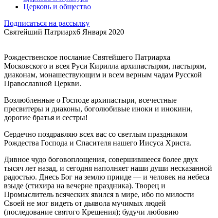
Церковь и общество
Подписаться на рассылку
Святейший Патриарх
6 Января 2020
Рождественское послание Святейшего Патриарха
Московского и всея Руси Кирилла архипастырям, пастырям,
диаконам, монашествующим и всем верным чадам Русской
Православной Церкви.
Возлюбленные о Господе архипастыри, всечестные
пресвитеры и диаконы, боголюбивые иноки и инокини,
дорогие братья и сестры!
Сердечно поздравляю всех вас со светлым праздником
Рождества Господа и Спасителя нашего Иисуса Христа.
Дивное чудо боговоплощения, совершившееся более двух
тысяч лет назад, и сегодня наполняет наши души несказанной
радостью. Днесь Бог на землю прииде — и человек на небеса
взыде (стихира на вечерне праздника). Творец и
Промыслитель всяческих явился в мире, ибо по милости
Своей не мог видеть от дьявола мучимых людей
(последование святого Крещения); будучи любовию