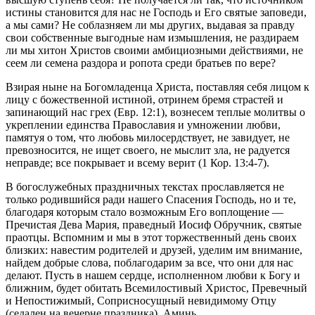
истины становится для нас не Господь и Его святые заповеди,
а мы сами? Не соблазняем ли мы других, выдавая за правду
свои собственные выгодные нам измышления, не раздираем
ли мы хитон Христов своими амбициозными действиями, не
сеем ли семена раздора и ропота среди братьев по вере?
Взирая ныне на Богомладенца Христа, поставляя себя лицом к
лицу с божественной истиной, отринем бремя страстей и
запинающий нас грех (Евр. 12:1), вознесем теплые молитвы о
укреплении единства Православия и умножении любви,
памятуя о том, что любовь милосердствует, не завидует, не
превозносится, не ищет своего, не мыслит зла, не радуется
неправде; все покрывает и всему верит (1 Кор. 13:4-7).
В богослужебных праздничных текстах прославляется не
только родившийся ради нашего Спасения Господь, но и те,
благодаря которым стало возможным Его воплощение —
Пречистая Дева Мария, праведный Иосиф Обручник, святые
праотцы. Вспомним и мы в этот торжественный день своих
близких: навестим родителей и друзей, уделим им внимание,
найдем добрые слова, поблагодарим за все, что они для нас
делают. Пусть в нашем сердце, исполненном любви к Богу и
ближним, будет обитать Всемилостивый Христос, Превечный
и Непостижимый, Соприсносущный невидимому Отцу
(седален на вечерне праздника). Аминь.