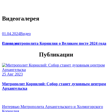
Видеогалерея
01.04.2024
Видео
Слово митрополита Корнилия о Великом посте 2024 года
Все видео
Публикации
25 Авг 2023
Митрополит Корнилий: Собор станет духовным центром
Архангельска
Интервью Митрополита Архангельского и Холмогорского
Корнилия