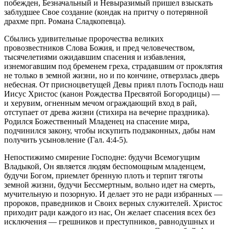
побежден, Безначальный и Невыразимый пришел взыскать
заблудшее Свое создание (кондак на притчу о потерянной
драхме прп. Романа Сладкопевца).
Сбылись удивительные пророчества великих
провозвестников Слова Божия, и пред человечеством,
тысячелетиями ожидавшим спасения и избавления,
изнемогавшим под бременем греха, страдавшим от проклятия
не только в земной жизни, но и по кончине, отверзлась дверь
небесная. От присноцветущей Девы приял плоть Господь наш
Иисус Христос (канон Рождества Пресвятой Богородицы) —
и херувим, огненным мечом ограждающий вход в рай,
отступает от древа жизни (стихира на вечерне праздника).
Родился Божественный Младенец на спасение мира,
подчинился закону, чтобы искупить подзаконных, дабы нам
получить усыновление (Гал. 4:4-5).
Непостижимо смирение Господне: будучи Всемогущим
Владыкой, Он является людям беспомощным младенцем,
будучи Богом, приемлет бренную плоть и терпит тяготы
земной жизни, будучи Бессмертным, вольно идет на смерть,
мучительную и позорную. И делает это не ради избранных —
пророков, праведников и Своих верных служителей. Христос
приходит ради каждого из нас, Он желает спасения всех без
исключения — грешников и преступников, равнодушных и