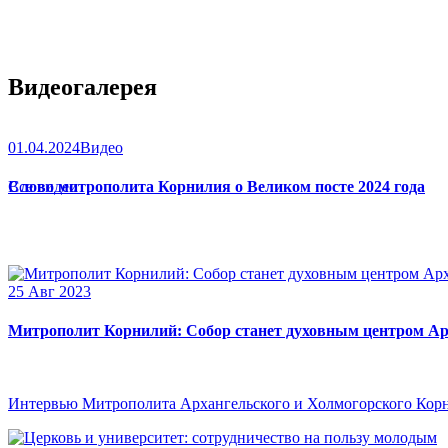
Видеогалерея
01.04.2024
Видео
Слово митрополита Корнилия о Великом посте 2024 года
Все видео
25 Авг 2023
Митрополит Корнилий: Собор станет духовным центром Ар
Интервью Митрополита Архангельского и Холмогорского Кор