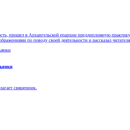
ть, прошел в Архангельской епархии преддипломную практику. 
ражениями по поводу своей деятельности и рассказал читателя
пьянки
лагает священник.