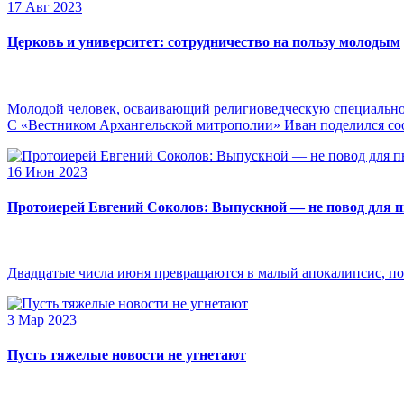
17 Авг 2023
Церковь и университет: сотрудничество на пользу молодым
Молодой человек, осваивающий религиоведческую специальнос
С «Вестником Архангельской митрополии» Иван поделился сооб
16 Июн 2023
Протоиерей Евгений Соколов: Выпускной — не повод для 
Двадцатые числа июня превращаются в малый апокалипсис, по
3 Мар 2023
Пусть тяжелые новости не угнетают