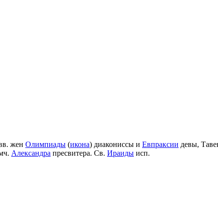
вв. жен
Олимпиады
(
икона
) диакониссы и
Евпраксии
девы, Таве
мч.
Александра
пресвитера. Св.
Ираиды
исп.