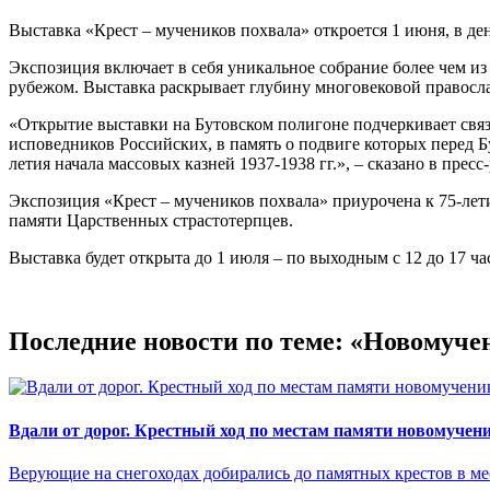
Выставка «Крест – мучеников похвала» откроется 1 июня, в де
Экспозиция включает в себя уникальное собрание более чем из
рубежом. Выставка раскрывает глубину многовековой православ
«Открытие выставки на Бутовском полигоне подчеркивает связ
исповедников Российских, в память о подвиге которых перед Б
летия начала массовых казней 1937-1938 гг.», – сказано в прес
Экспозиция «Крест – мучеников похвала» приурочена к 75-лет
памяти Царственных страстотерпцев.
Выставка будет открыта до 1 июля – по выходным с 12 до 17 ча
Последние новости по теме: «Новомуче
Вдали от дорог. Крестный ход по местам памяти новомучен
Верующие на снегоходах добирались до памятных крестов в ме