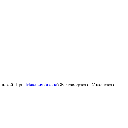
ннской. Прп.
Макария
(
икона
) Желтоводского, Унженского.