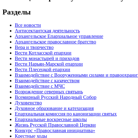
Разделы
Все новости
Антисектантская деятельность
Архангельское Епархиальное управление
Архангельское православное братство
Вера и творчество
Вести Котласской епархии
Вести монастырей и приходов
Вести Нарьян-Марской епархии
Вести Плесецкой епархии
Взаимодействие с Вооруженными силами и правоохран
Взаимодействие с казачеством
Взаимодействие с МЧС
Возрождение северных святынь
Всемирный Русский Народный Собор
Духовенство
Духовное образование и катехизация
Епархиальная комиссия по канонизации святых
Епархиальные воскресные школы
Жизнь Русской Православной Церкви
Конкурс «Православная инициатива»
Крестные ходы