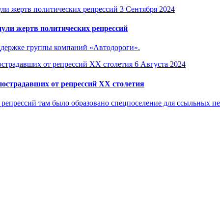
3 Сентября 2024
нули жертв политических репрессий
ддержке группы компаний «Автодороги».
6 Августа 2024
пострадавших от репрессий XX столетия
 репрессий там было образовано спецпоселение для ссыльных пе