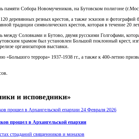
нь памяти Собора Новомучеников, на Бутовском полигоне (г.Мос
 120 деревянных резных крестов, а также эскизов и фотографий
ной традиции символических крестов, которая в течение 20 лет
ь между Соловками и Бутово, двумя русскими Голгофами, котор
утовским храмом был установлен Большой поклонный крест, изго
с-релизе организаторов выставки.
ию «Большого террора» 1937-1938 гг., а также к 400-летию при
сов.
ники и исповедники»
24 Февраля 2026
иков прошел в Архангельской епархии
стах страданий священников и монахов