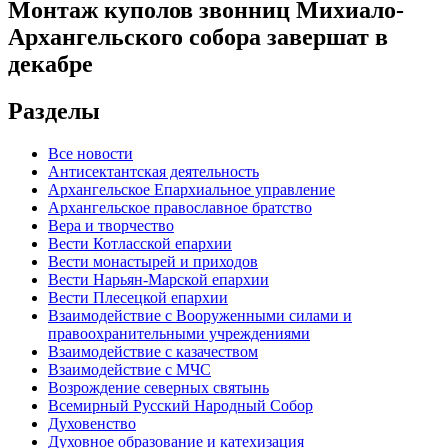
Монтаж куполов звонниц Михиало-
Архангельского собора завершат в
декабре
Разделы
Все новости
Антисектантская деятельность
Архангельское Епархиальное управление
Архангельское православное братство
Вера и творчество
Вести Котласской епархии
Вести монастырей и приходов
Вести Нарьян-Марской епархии
Вести Плесецкой епархии
Взаимодействие с Вооруженными силами и
правоохранительными учреждениями
Взаимодействие с казачеством
Взаимодействие с МЧС
Возрождение северных святынь
Всемирный Русский Народный Собор
Духовенство
Духовное образование и катехизация