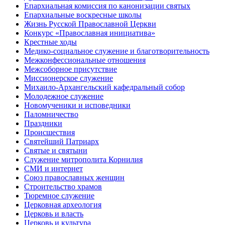
Епархиальная комиссия по канонизации святых
Епархиальные воскресные школы
Жизнь Русской Православной Церкви
Конкурс «Православная инициатива»
Крестные ходы
Медико-социальное служение и благотворительность
Межконфессиональные отношения
Межсоборное присутствие
Миссионерское служение
Михаило-Архангельский кафедральный собор
Молодежное служение
Новомученики и исповедники
Паломничество
Праздники
Происшествия
Святейший Патриарх
Святые и святыни
Служение митрополита Корнилия
СМИ и интернет
Союз православных женщин
Строительство храмов
Тюремное служение
Церковная археология
Церковь и власть
Церковь и культура