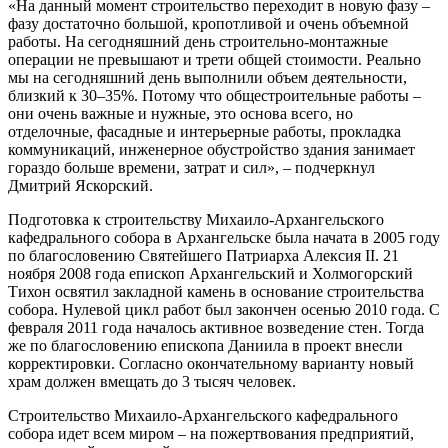
«На данный момент строительство переходит в новую фазу –
фазу достаточно большой, кропотливой и очень объемной
работы. На сегодняшний день строительно-монтажные
операции не превышают и трети общей стоимости. Реально
мы на сегодняшний день выполнили объем деятельности,
близкий к 30–35%. Потому что общестроительные работы –
они очень важные и нужные, это основа всего, но
отделочные, фасадные и интерьерные работы, прокладка
коммуникаций, инженерное обустройство здания занимает
гораздо больше времени, затрат и сил», – подчеркнул
Дмитрий Яскорский.
Подготовка к строительству Михаило-Архангельского
кафедрального собора в Архангельске была начата в 2005 году
по благословению Святейшего Патриарха Алексия II. 21
ноября 2008 года епископ Архангельский и Холмогорский
Тихон освятил закладной камень в основание строительства
собора. Нулевой цикл работ был закончен осенью 2010 года. С
февраля 2011 года началось активное возведение стен. Тогда
же по благословению епископа Даниила в проект внесли
корректировки. Согласно окончательному варианту новый
храм должен вмещать до 3 тысяч человек.
Строительство Михаило-Архангельского кафедрального
собора идет всем миром – на пожертвования предприятий,