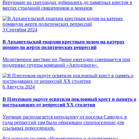
Верующие на снегоходах добирались до памятных крестов в
местах страданий священников и монахов
3 Сентября 2024
В Архангельской епархии крестным ходом на катерах
помянули жертв политических репрессий
Молитвенное шествие по Двине ежегодно совершается при
поддержке группы компаний «Автодороги».
6 Августа 2024
В Плесецком округе освятили поклонный крест в память о
пострадавших от репрессий XX столетия
Урочище располагается неподалеку от поселка Самодед, в
годы репрессий там было образовано спецпоселение для
ссыльных переселенцев.
Все новости по теме «Новомученики и исповедники»