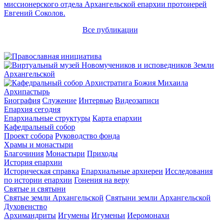
миссионерского отдела Архангельской епархии протоиерей
Евгений Соколов.
Все публикации
Архипастырь
Биография
Служение
Интервью
Видеозаписи
Епархия сегодня
Епархиальные структуры
Карта епархии
Кафедральный собор
Проект собора
Руководство фонда
Храмы и монастыри
Благочиния
Монастыри
Приходы
История епархии
Историческая справка
Епархиальные архиереи
Исследования
по истории епархии
Гонения на веру
Святые и святыни
Святые земли Архангельской
Святыни земли Архангельской
Духовенство
Архимандриты
Игумены
Игуменьи
Иеромонахи