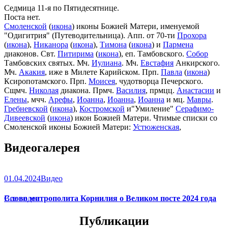
Седмица 11-я по Пятидесятнице.
Поста нет.
Смоленской
(
икона
) иконы Божией Матери, именуемой
"Одигитрия" (Путеводительница). Апп. от 70-ти
Прохора
(
икона
),
Никанора
(
икона
),
Тимона
(
икона
) и
Пармена
диаконов. Свт.
Питирима
(
икона
), еп. Тамбовского.
Собор
Тамбовских святых. Мч.
Иулиана
. Мч.
Евстафия
Анкирского.
Мч.
Акакия
, иже в Милете Карийском. Прп.
Павла
(
икона
)
Ксиропотамского. Прп.
Моисея
, чудотворца Печерского.
Сщмч.
Николая
диакона. Прмч.
Василия
, прмцц.
Анастасии
и
Елены
, мчч.
Арефы
,
Иоанна
,
Иоанна
,
Иоанна
и мц.
Мавры
.
Гребневской
(
икона
),
Костромской
и"Умиление"
Серафимо-
Дивеевской
(
икона
) икон Божией Матери. Чтимые списки со
Смоленской иконы Божией Матери:
Устюженская
,
Выдропусская
,
Христофоровская
,
Супрасльская
,
Югская
Видеогалерея
(
икона
),
Игрицкая
,
Шуйская
(
икона
),
Седмиезерная
,
Сергиевская
(в Троице-Сергиевой Лавре).
01.04.2024
Видео
Слово митрополита Корнилия о Великом посте 2024 года
Все видео
Публикации