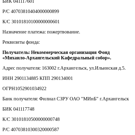
БИК 041117601
Р/С 40703810404000000899
К/С 30101810100000000601
Назначение платежа: пожертвование.
Реквизиты фонда:
Получатель: Некоммерческая организация Фонд
«Михаило-Архангельский Кафедральный собор».
Адрес получателя: 163002 г.Архангельск, ул.Ильинская д.5.
ИНН 2901134885 КПП 290134001
ОГРН1052901034922
Банк получателя: Филиал СЗРУ ОАО "МИнБ" г.Архангельск
БИК 041117748
К/С 30101810500000000748
Р/С 40703810300320000587