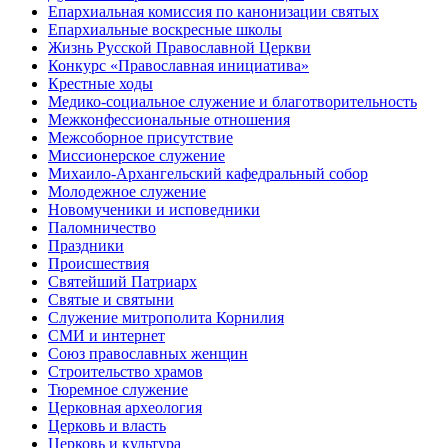
Епархиальная комиссия по канонизации святых
Епархиальные воскресные школы
Жизнь Русской Православной Церкви
Конкурс «Православная инициатива»
Крестные ходы
Медико-социальное служение и благотворительность
Межконфессиональные отношения
Межсоборное присутствие
Миссионерское служение
Михаило-Архангельский кафедральный собор
Молодежное служение
Новомученики и исповедники
Паломничество
Праздники
Происшествия
Святейший Патриарх
Святые и святыни
Служение митрополита Корнилия
СМИ и интернет
Союз православных женщин
Строительство храмов
Тюремное служение
Церковная археология
Церковь и власть
Церковь и культура