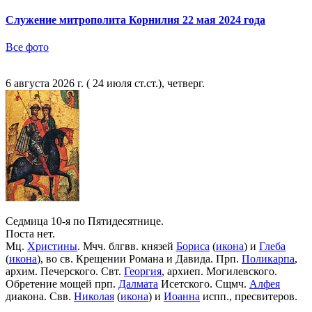
Служение митрополита Корнилия 22 мая 2024 года
Все фото
6 августа 2026 г. ( 24 июля ст.ст.), четверг.
Седмица 10-я по Пятидесятнице.
Поста нет.
Мц.
Христины
. Мчч. блгвв. князей
Бориса
(
икона
) и
Глеба
(
икона
), во св. Крещении Романа и Давида. Прп.
Поликарпа
,
архим. Печерского. Свт.
Георгия
, архиеп. Могилевского.
Обретение мощей прп.
Далмата
Исетского. Сщмч.
Алфея
диакона. Свв.
Николая
(
икона
) и
Иоанна
испп., пресвитеров.