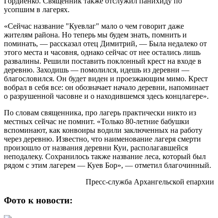
Гордиенко. Священник также отслужил панихиду по
усопшим в лагерях.
«Сейчас название "Куевлаг" мало о чем говорит даже
жителям района. Но теперь мы будем знать, помнить и
поминать, — рассказал отец Димитрий, — Была недалеко от
этого места и часовня, однако сейчас от нее остались лишь
развалины. Решили поставить поклонный крест на входе в
деревню. Заходишь — помолился, идешь из деревни —
благословился. Он будет виден и проезжающим мимо. Крест
вобрал в себя все: он обозначает начало деревни, напоминает
о разрушенной часовне и о находившемся здесь концлагере».
По словам священника, про лагерь практически никто из
местных сейчас не помнит. «Только 80-летние бабушки
вспоминают, как конвоиры водили заключенных на работу
через деревню. Известно, что наименование лагеря смерти
произошло от названия деревни Куи, располагавшейся
неподалеку. Сохранилось также название леса, который был
рядом с этим лагерем — Куев Бор», — отметил благочинный.
Пресс-служба Архангельской епархии
Фото к новости: