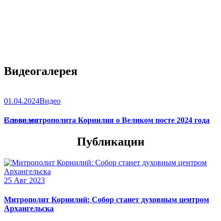
Видеогалерея
01.04.2024
Видео
Слово митрополита Корнилия о Великом посте 2024 года
Все видео
Публикации
25 Авг 2023
Митрополит Корнилий: Собор станет духовным центром
Архангельска