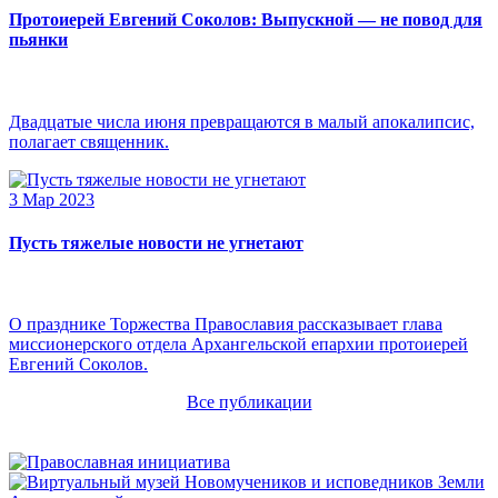
Протоиерей Евгений Соколов: Выпускной — не повод для
пьянки
Двадцатые числа июня превращаются в малый апокалипсис,
полагает священник.
3 Мар 2023
Пусть тяжелые новости не угнетают
О празднике Торжества Православия рассказывает глава
миссионерского отдела Архангельской епархии протоиерей
Евгений Соколов.
Все публикации