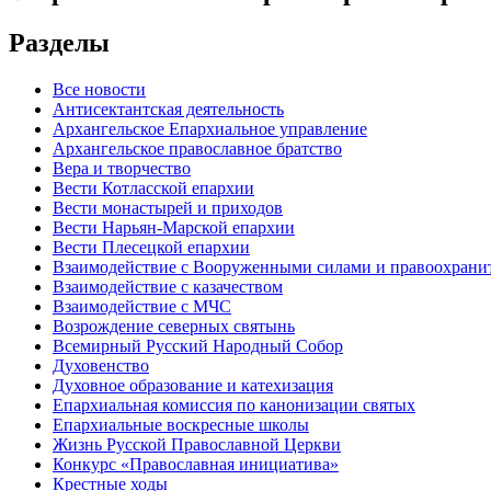
Разделы
Все новости
Антисектантская деятельность
Архангельское Епархиальное управление
Архангельское православное братство
Вера и творчество
Вести Котласской епархии
Вести монастырей и приходов
Вести Нарьян-Марской епархии
Вести Плесецкой епархии
Взаимодействие с Вооруженными силами и правоохран
Взаимодействие с казачеством
Взаимодействие с МЧС
Возрождение северных святынь
Всемирный Русский Народный Собор
Духовенство
Духовное образование и катехизация
Епархиальная комиссия по канонизации святых
Епархиальные воскресные школы
Жизнь Русской Православной Церкви
Конкурс «Православная инициатива»
Крестные ходы