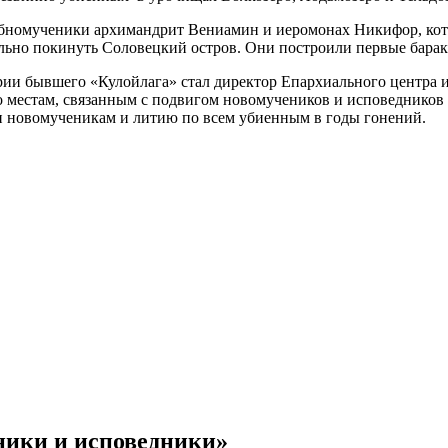
обномученики архимандрит Вениамин и иеромонах Никифор, кото
льно покинуть Соловецкий остров. Они построили первые барак
рии бывшего «Кулойлага» стал директор Епархиального центра 
 местам, связанным с подвигом новомучеников и исповедников Ц
н новомученикам и литию по всем убиенным в годы гонений.
ники и исповедники»