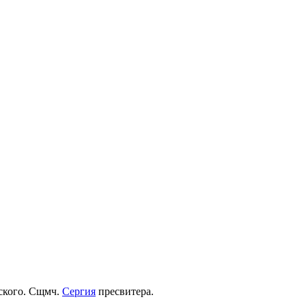
рского. Сщмч.
Сергия
пресвитера.