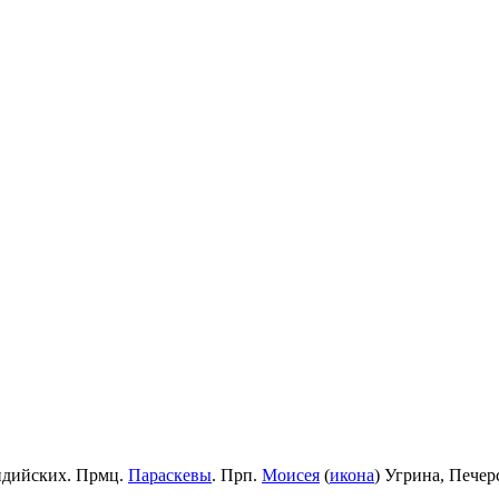
идийских. Прмц.
Параскевы
. Прп.
Моисея
(
икона
) Угрина, Пече