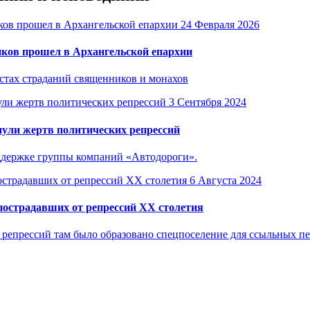
24 Февраля 2026
иков прошел в Архангельской епархии
стах страданий священников и монахов
3 Сентября 2024
нули жертв политических репрессий
ддержке группы компаний «Автодороги».
6 Августа 2024
пострадавших от репрессий XX столетия
 репрессий там было образовано спецпоселение для ссыльных пе