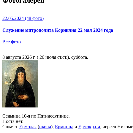
Фотогалерея
22.05.2024
(48 фото)
Служение митрополита Корнилия 22 мая 2024 года
Все фото
8 августа 2026 г. ( 26 июля ст.ст.), суббота.
Седмица 10-я по Пятидесятнице.
Поста нет.
Сщмчч.
Ермолая
(
икона
),
Ермиппа
и
Ермократа
, иереев Ником