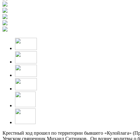
Крестный ход прошел по территории бывшего «Кулойлага» (При
Уемском священник Михаил Ситников. Он вознес молитвы о бе