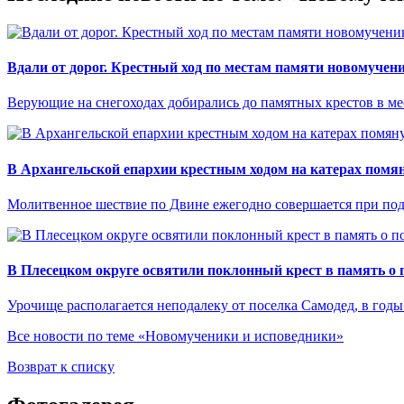
Вдали от дорог. Крестный ход по местам памяти новомучен
Верующие на снегоходах добирались до памятных крестов в ме
В Архангельской епархии крестным ходом на катерах помя
Молитвенное шествие по Двине ежегодно совершается при по
В Плесецком округе освятили поклонный крест в память о 
Урочище располагается неподалеку от поселка Самодед, в годы
Все новости по теме «Новомученики и исповедники»
Возврат к списку