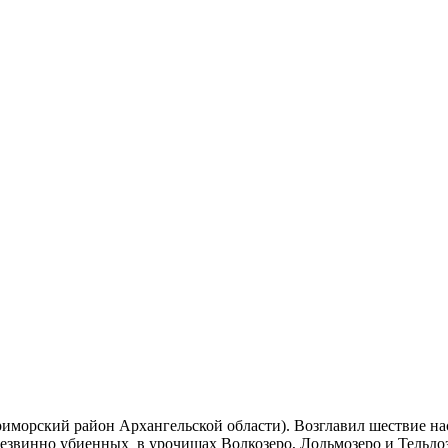
морский район Архангельской области). Возглавил шествие нас
звинно убиенных в урочищах Волкозеро, Лодьмозеро и Тельдоз