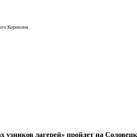
ого Корнилия
х узников лагерей» пройдет на Соловецк