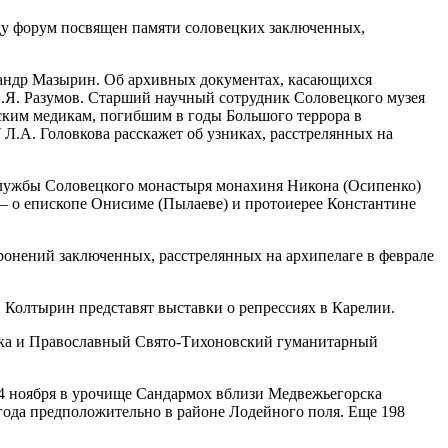
оду форум посвящен памяти соловецких заключенных,
андр Мазырин. Об архивных документах, касающихся
.Я. Разумов. Старший научный сотрудник Соловецкого музея
дским медикам, погибшим в годы Большого террора в
.А. Головкова расскажет об узниках, расстрелянных на
службы Соловецкого монастыря монахиня Никона (Осипенко)
 — о епископе Онисиме (Пылаеве) и протоиерее Константине
ронений заключенных, расстрелянных на архипелаге в феврале
 Колтырин представят выставки о репрессиях в Карелии.
ека и Православный Свято-Тихоновский гуманитарный
—4 ноября в урочище Сандармох вблизи Медвежьегорска
года предположительно в районе Лодейного поля. Еще 198