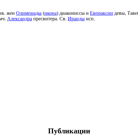
вв. жен
Олимпиады
(
икона
) диакониссы и
Евпраксии
девы, Таве
мч.
Александра
пресвитера. Св.
Ираиды
исп.
Публикации