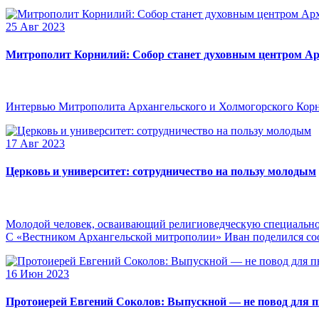
25 Авг 2023
Митрополит Корнилий: Собор станет духовным центром Ар
Интервью Митрополита Архангельского и Холмогорского Кор
17 Авг 2023
Церковь и университет: сотрудничество на пользу молодым
Молодой человек, осваивающий религиоведческую специальнос
С «Вестником Архангельской митрополии» Иван поделился сооб
16 Июн 2023
Протоиерей Евгений Соколов: Выпускной — не повод для 