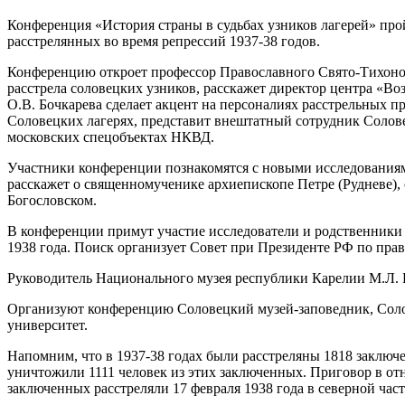
Конференция «История страны в судьбах узников лагерей» про
расстрелянных во время репрессий 1937-38 годов.
Конференцию откроет профессор Православного Свято-Тихоно
расстрела соловецких узников, расскажет директор центра «
О.В. Бочкарева сделает акцент на персоналиях расстрельных 
Соловецких лагерях, представит внештатный сотрудник Солове
московских спецобъектах НКВД.
Участники конференции познакомятся с новыми исследования
расскажет о священномученике архиепископе Петре (Рудневе),
Богословском.
В конференции примут участие исследователи и родственники 
1938 года. Поиск организует Совет при Президенте РФ по прав
Руководитель Национального музея республики Карелии М.Л. Г
Организуют конференцию Соловецкий музей-заповедник, Соло
университет.
Напомним, что в 1937-38 годах были расстреляны 1818 заклю
уничтожили 1111 человек из этих заключенных. Приговор в от
заключенных расстреляли 17 февраля 1938 года в северной час