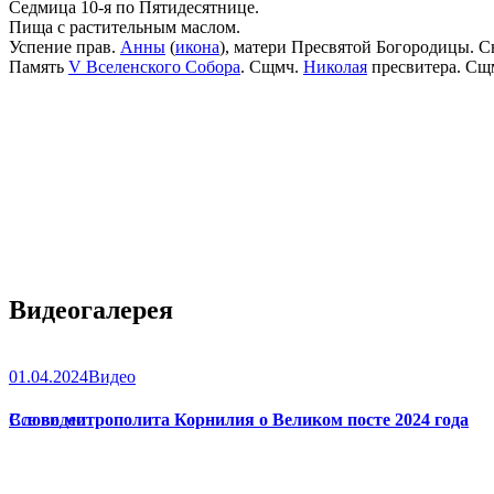
Седмица 10-я по Пятидесятнице.
Пища с растительным маслом.
Успение прав.
Анны
(
икона
), матери Пресвятой Богородицы. С
Память
V Вселенского Собора
. Сщмч.
Николая
пресвитера. Сщ
Видеогалерея
01.04.2024
Видео
Слово митрополита Корнилия о Великом посте 2024 года
Все видео