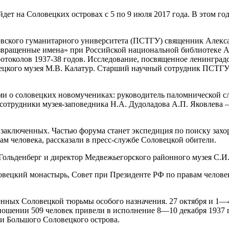
йдет на Соловецких островах с 5 по 9 июля 2017 года. В этом г
вского гуманитарного университета (ПСТГУ) священник Алекс
Возвращенные имена» при Российской национальной библиотеке А
протоколов 1937-38 годов. Исследование, посвященное ленингра
цкого музея М.В. Калатур. Старший научный сотрудник ПСТГУ Л
ми о соловецких новомучениках: руководитель паломнической 
 сотрудники музея-заповедника Н.А. Дудоладова А.П. Яковлева
заключенных. Частью форума станет экспедиция по поиску захо
ам человека, рассказали в пресс-службе Соловецкой обители.
ольденберг и директор Медвежьегорского районного музея С.И.
вецкий монастырь, Совет при Президенте РФ по правам челов
ченных Соловецкой тюрьмы особого назначения. 27 октября и 1
ношении 509 человек привели в исполнение 8—10 декабря 1937 
ти Большого Соловецкого острова.