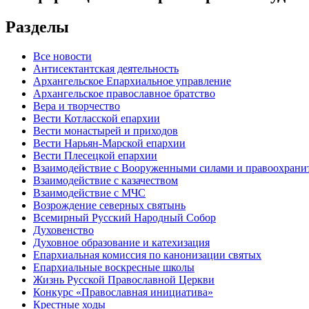
Разделы
Все новости
Антисектантская деятельность
Архангельское Епархиальное управление
Архангельское православное братство
Вера и творчество
Вести Котласской епархии
Вести монастырей и приходов
Вести Нарьян-Марской епархии
Вести Плесецкой епархии
Взаимодействие с Вооруженными силами и правоохран
Взаимодействие с казачеством
Взаимодействие с МЧС
Возрождение северных святынь
Всемирный Русский Народный Собор
Духовенство
Духовное образование и катехизация
Епархиальная комиссия по канонизации святых
Епархиальные воскресные школы
Жизнь Русской Православной Церкви
Конкурс «Православная инициатива»
Крестные ходы