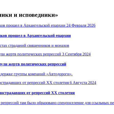
ники и исповедники»
24 Февраля 2026
иков прошел в Архангельской епархии
стах страданий священников и монахов
3 Сентября 2024
нули жертв политических репрессий
ддержке группы компаний «Автодороги».
6 Августа 2024
пострадавших от репрессий XX столетия
 репрессий там было образовано спецпоселение для ссыльных пе