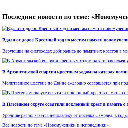
Последние новости по теме: «Новомуче
Вдали от дорог. Крестный ход по местам памяти новомучен
Верующие на снегоходах добирались до памятных крестов в ме
В Архангельской епархии крестным ходом на катерах помя
Молитвенное шествие по Двине ежегодно совершается при по
В Плесецком округе освятили поклонный крест в память о 
Урочище располагается неподалеку от поселка Самодед, в годы
Все новости по теме «Новомученики и исповедники»