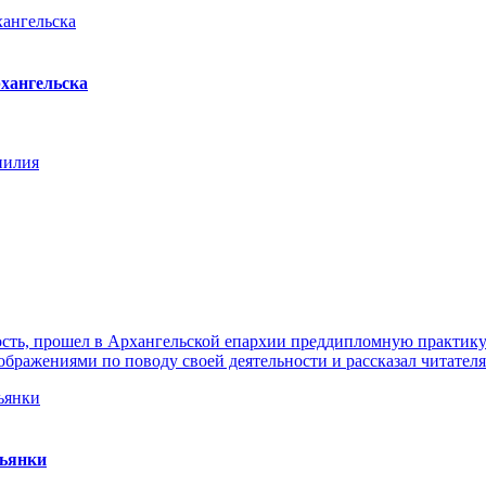
хангельска
нилия
ть, прошел в Архангельской епархии преддипломную практику. 
ражениями по поводу своей деятельности и рассказал читателя
пьянки