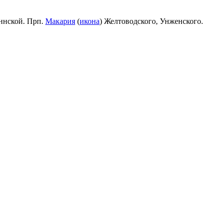
ннской. Прп.
Макария
(
икона
) Желтоводского, Унженского.