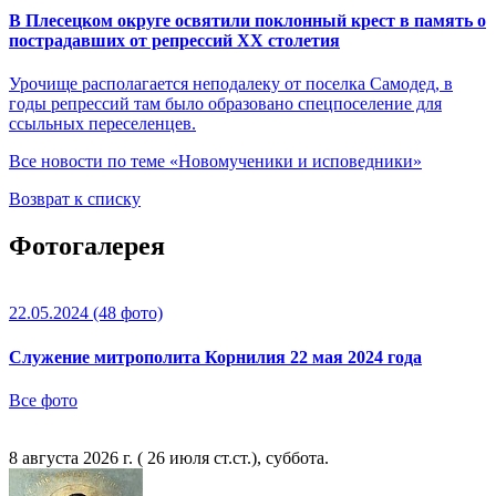
В Плесецком округе освятили поклонный крест в память о
пострадавших от репрессий XX столетия
Урочище располагается неподалеку от поселка Самодед, в
годы репрессий там было образовано спецпоселение для
ссыльных переселенцев.
Все новости по теме «Новомученики и исповедники»
Возврат к списку
Фотогалерея
22.05.2024
(48 фото)
Служение митрополита Корнилия 22 мая 2024 года
Все фото
8 августа 2026 г. ( 26 июля ст.ст.), суббота.