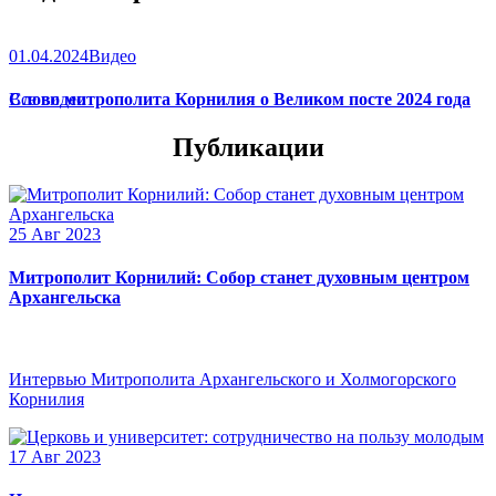
01.04.2024
Видео
Слово митрополита Корнилия о Великом посте 2024 года
Все видео
Публикации
25 Авг 2023
Митрополит Корнилий: Собор станет духовным центром
Архангельска
Интервью Митрополита Архангельского и Холмогорского
Корнилия
17 Авг 2023