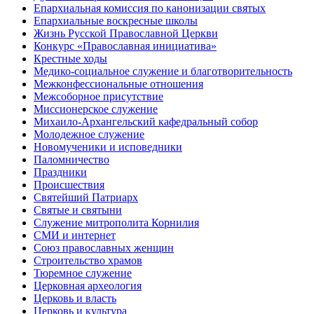
Епархиальная комиссия по канонизации святых
Епархиальные воскресные школы
Жизнь Русской Православной Церкви
Конкурс «Православная инициатива»
Крестные ходы
Медико-социальное служение и благотворительность
Межконфессиональные отношения
Межсоборное присутствие
Миссионерское служение
Михаило-Архангельский кафедральный собор
Молодежное служение
Новомученики и исповедники
Паломничество
Праздники
Происшествия
Святейший Патриарх
Святые и святыни
Служение митрополита Корнилия
СМИ и интернет
Союз православных женщин
Строительство храмов
Тюремное служение
Церковная археология
Церковь и власть
Церковь и культура