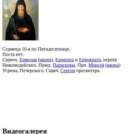
Седмица 10-я по Пятидесятнице.
Поста нет.
Сщмчч.
Ермолая
(
икона
),
Ермиппа
и
Ермократа
, иереев
Никомидийских. Прмц.
Параскевы
. Прп.
Моисея
(
икона
)
Угрина, Печерского. Сщмч.
Сергия
пресвитера.
Видеогалерея