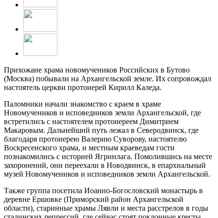
Прихожане храма новомучеников Российских в Бутово
(Москва) побывали на Архангельской земле. Их сопровождал
настоятель церкви протоиерей Кирилл Каледа.
Паломники начали знакомство с краем в храме
Новомучеников и исповедников земли Архангельской, где
встретились с настоятелем протоиереем Димитрием
Макаровым. Дальнейший путь лежал в Северодвинск, где
благодаря протоиерею Валерию Суворову, настоятелю
Воскресенского храма, и местным краеведам гости
познакомились с историей Ягринлага. Помолившись на месте
захоронений, они переехали в Новодвинск, в епархиальный
музей Новомучеников и исповедников земли Архангельской.
Также группа посетила Иоанно-Богословский монастырь в
деревне Ершовке (Приморский район Архангельской
области), старинные храмы Лявли и места расстрелов в годы
сталинских репрессий, где сейчас стоят поклонные кресты.