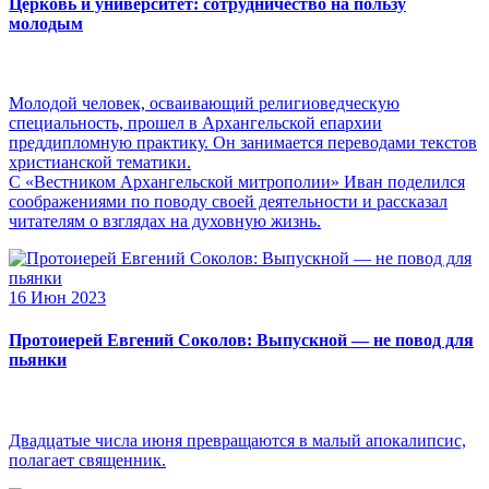
Церковь и университет: сотрудничество на пользу
молодым
Молодой человек, осваивающий религиоведческую
специальность, прошел в Архангельской епархии
преддипломную практику. Он занимается переводами текстов
христианской тематики.
С «Вестником Архангельской митрополии» Иван поделился
соображениями по поводу своей деятельности и рассказал
читателям о взглядах на духовную жизнь.
16 Июн 2023
Протоиерей Евгений Соколов: Выпускной — не повод для
пьянки
Двадцатые числа июня превращаются в малый апокалипсис,
полагает священник.