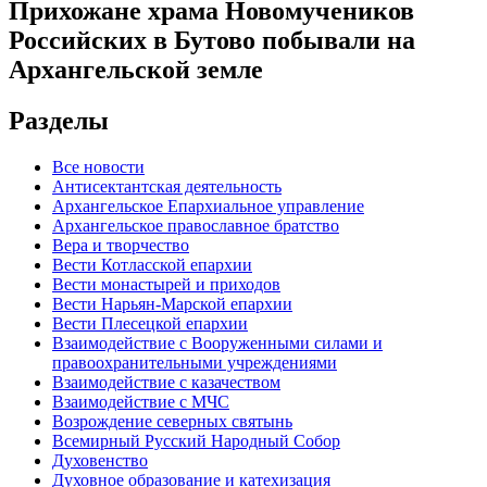
Прихожане храма Новомучеников
Российских в Бутово побывали на
Архангельской земле
Разделы
Все новости
Антисектантская деятельность
Архангельское Епархиальное управление
Архангельское православное братство
Вера и творчество
Вести Котласской епархии
Вести монастырей и приходов
Вести Нарьян-Марской епархии
Вести Плесецкой епархии
Взаимодействие с Вооруженными силами и
правоохранительными учреждениями
Взаимодействие с казачеством
Взаимодействие с МЧС
Возрождение северных святынь
Всемирный Русский Народный Собор
Духовенство
Духовное образование и катехизация