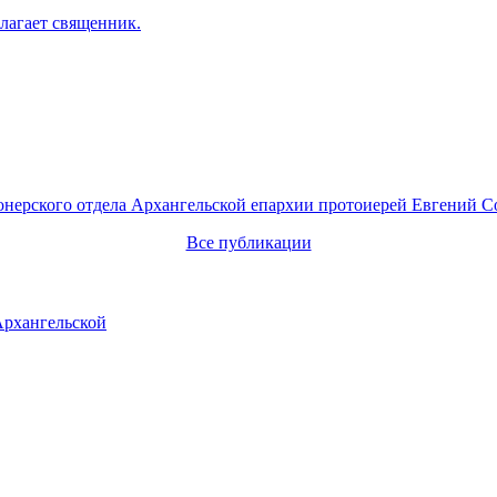
лагает священник.
онерского отдела Архангельской епархии протоиерей Евгений С
Все публикации