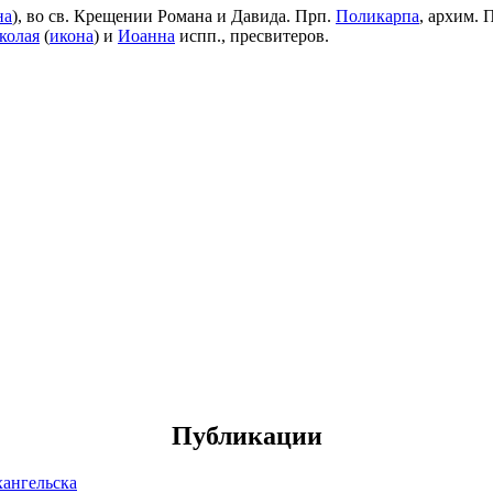
на
), во св. Крещении Романа и Давида. Прп.
Поликарпа
, архим. 
колая
(
икона
) и
Иоанна
испп., пресвитеров.
Публикации