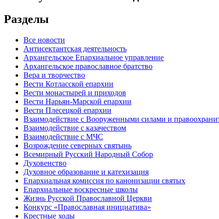
Разделы
Все новости
Антисектантская деятельность
Архангельское Епархиальное управление
Архангельское православное братство
Вера и творчество
Вести Котласской епархии
Вести монастырей и приходов
Вести Нарьян-Марской епархии
Вести Плесецкой епархии
Взаимодействие с Вооруженными силами и правоохран
Взаимодействие с казачеством
Взаимодействие с МЧС
Возрождение северных святынь
Всемирный Русский Народный Собор
Духовенство
Духовное образование и катехизация
Епархиальная комиссия по канонизации святых
Епархиальные воскресные школы
Жизнь Русской Православной Церкви
Конкурс «Православная инициатива»
Крестные ходы