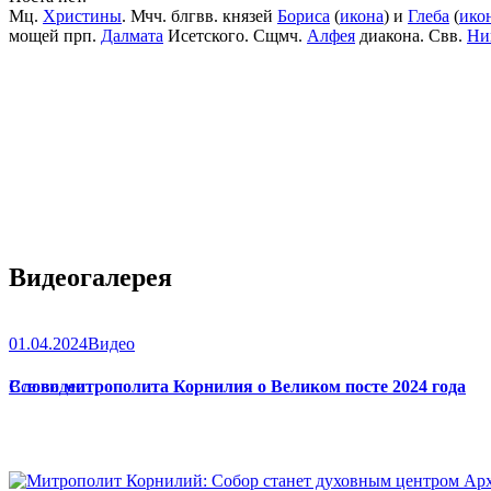
Мц.
Христины
. Мчч. блгвв. князей
Бориса
(
икона
) и
Глеба
(
ико
мощей прп.
Далмата
Исетского. Сщмч.
Алфея
диакона. Свв.
Ни
Видеогалерея
01.04.2024
Видео
Слово митрополита Корнилия о Великом посте 2024 года
Все видео