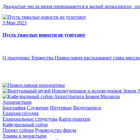
Двадцатые числа июня превращаются в малый апокалипсис, по
3 Мар 2023
Пусть тяжелые новости не угнетают
О празднике Торжества Православия рассказывает глава мисси
Архипастырь
Биография
Служение
Интервью
Видеозаписи
Епархия сегодня
Епархиальные структуры
Карта епархии
Кафедральный собор
Проект собора
Руководство фонда
Храмы и монастыри