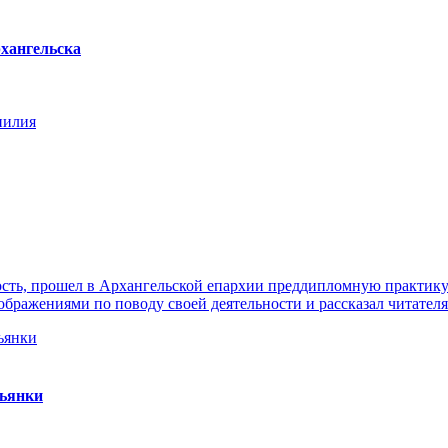
хангельска
нилия
ть, прошел в Архангельской епархии преддипломную практику. 
ражениями по поводу своей деятельности и рассказал читателя
пьянки