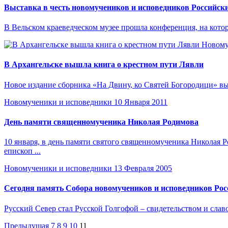
Выставка в честь новомучеников и исповедников Российски
В Вельском краеведческом музее прошла конференция, на котор
Новому
В Архангельске вышла книга о крестном пути Лявли
Новое издание сборника «На Двину, ко Святей Богородици» вы
Новомученики и исповедники
10 Января 2011
День памяти священномученика Николая Родимова
10 января, в день памяти святого священномученика Николая
епископ ...
Новомученики и исповедники
13 Февраля 2005
Сегодня память Собора новомучеников и исповедников Рос
Русский Север стал Русской Голгофой – свидетельством и славой
Предыдущая
7
8
9
10
11