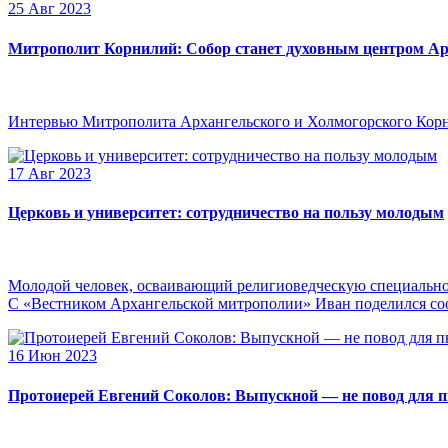
25 Авг 2023
Митрополит Корнилий: Собор станет духовным центром Ар
Интервью Митрополита Архангельского и Холмогорского Кор
17 Авг 2023
Церковь и университет: сотрудничество на пользу молодым
Молодой человек, осваивающий религиоведческую специальнос
С «Вестником Архангельской митрополии» Иван поделился сооб
16 Июн 2023
Протоиерей Евгений Соколов: Выпускной — не повод для 