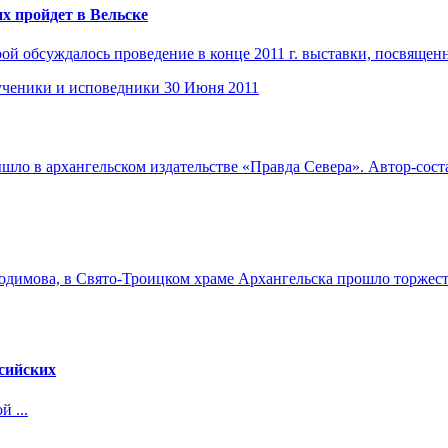
х пройдет в Вельске
ой обсуждалось проведение в конце 2011 г. выставки, посвящен
ченики и исповедники
30 Июня 2011
шло в архангельском издательстве «Правда Севера». Автор-соста
 Родимова, в Свято-Троицком храме Архангельска прошло торже
сийских
 ...