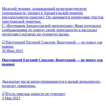
Молодой человек, осваивающий религиоведческую
специальность, прошел в Архангельской епархии
преддипломную практику. Он занимается переводами текстов
христианской тематики.
С «Вестником Архангельской митрополии» Иван поделился
соображениями по поводу своей деятельности и рассказал
читателям о взглядах на духовную жизнь.
16 Июн 2023
Протоиерей Евгений Соколов: Выпускной — не повод для
пьянки
Двадцатые числа июня превращаются в малый апокалипсис,
полагает священник.
3 Мар 2023