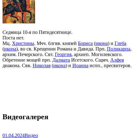
Седмица 10-я по Пятидесятнице.
Поста нет.
Мц.
Христины
. Мчч. блгвв. князей
Бориса
(
икона
) и
Глеба
(
икона
), во св. Крещении Романа и Давида. Прп.
Поликарпа
,
архим. Печерского. Свт.
Георгия
, архиеп. Могилевского.
Обретение мощей прп.
Далмата
Исетского. Сщмч.
Алфея
диакона. Свв.
Николая
(
икона
) и
Иоанна
испп., пресвитеров.
Видеогалерея
01.04.2024
Видео