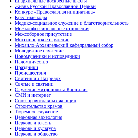
Епархиальные воскресные школы
Жизнь Русской Православной Церкви
Конкурс «Православная инициатива»
Крестные ходы
Медико-социальное служение и благотворительность
Межконфессиональные отношения
Межсоборное присутствие
Миссионерское служение
Михаило-Архангельский кафедральный собор
Молодежное служение
Новомученики и исповедники
Паломничество
Праздники
Происшествия
Святейший Патриарх
Святые и святыни
Служение митрополита Корнилия
СМИ и интернет
Союз православных женщин
Строительство храмов
Тюремное служение
Церковная археология
Церковь и власть
Церковь и культура
Церковь и общество