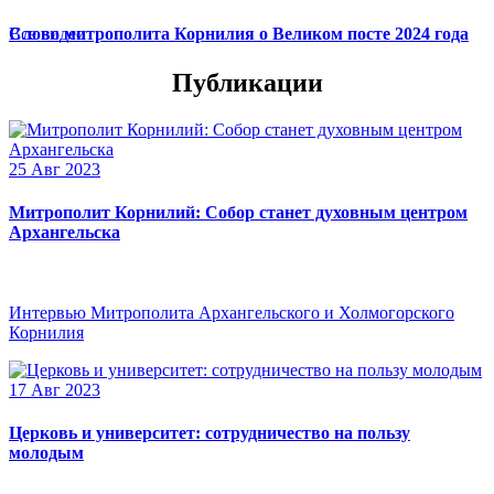
Слово митрополита Корнилия о Великом посте 2024 года
Все видео
Публикации
25 Авг 2023
Митрополит Корнилий: Собор станет духовным центром
Архангельска
Интервью Митрополита Архангельского и Холмогорского
Корнилия
17 Авг 2023
Церковь и университет: сотрудничество на пользу
молодым