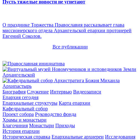
Пусть тяжелые новости не угнетают
О празднике Торжества Православия рассказывает глава
миссионерского отдела Архангельской епархии протоиерей
Евгений Соколов.
Все публикации
Архипастырь
Биография
Служение
Интервью
Видеозаписи
Епархия сегодня
Епархиальные структуры
Карта епархии
Кафедральный собор
Проект собора
Руководство фонда
Храмы и монастыри
Благочиния
Монастыри
Приходы
История епархии
Историческая справка
Епархиальные архиереи
Исследования