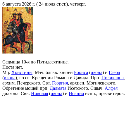
6 августа 2026 г. ( 24 июля ст.ст.), четверг.
Седмица 10-я по Пятидесятнице.
Поста нет.
Мц.
Христины
. Мчч. блгвв. князей
Бориса
(
икона
) и
Глеба
(
икона
), во св. Крещении Романа и Давида. Прп.
Поликарпа
,
архим. Печерского. Свт.
Георгия
, архиеп. Могилевского.
Обретение мощей прп.
Далмата
Исетского. Сщмч.
Алфея
диакона. Свв.
Николая
(
икона
) и
Иоанна
испп., пресвитеров.