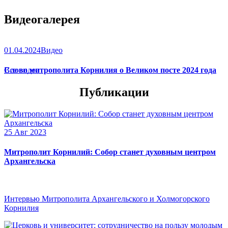
Видеогалерея
01.04.2024
Видео
Слово митрополита Корнилия о Великом посте 2024 года
Все видео
Публикации
25 Авг 2023
Митрополит Корнилий: Собор станет духовным центром
Архангельска
Интервью Митрополита Архангельского и Холмогорского
Корнилия