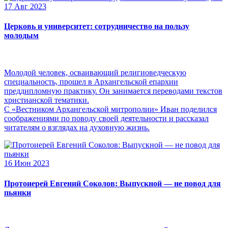
17 Авг 2023
Церковь и университет: сотрудничество на пользу
молодым
Молодой человек, осваивающий религиоведческую
специальность, прошел в Архангельской епархии
преддипломную практику. Он занимается переводами текстов
христианской тематики.
С «Вестником Архангельской митрополии» Иван поделился
соображениями по поводу своей деятельности и рассказал
читателям о взглядах на духовную жизнь.
16 Июн 2023
Протоиерей Евгений Соколов: Выпускной — не повод для
пьянки