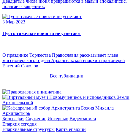
Двадцатые числа июня превращаются в малый апокалипсис,
полагает священник.
3 Мар 2023
Пусть тяжелые новости не угнетают
О празднике Торжества Православия рассказывает глава
миссионерского отдела Архангельской епархии протоиерей
Евгений Соколов.
Все публикации
Архипастырь
Биография
Служение
Интервью
Видеозаписи
Епархия сегодня
Епархиальные структуры
Карта епархии