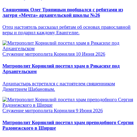
Священник Олег Тряпицын пообщался с ребятами из
лагеря «Мечта» архангельской школы №26
Отец настоятель рассказал ребятам об основах православной
веры и подарил каждому Евангелие.
Служение митрополита Корнилия
10 Июня 2026
Митрополит Корнилий посетил храм в Рикасихе под
Архангельском
Архипастырь встретился с настоятелем священником
Димитрием Шабановым.
Служение митрополита Корнилия
9 Июня 2026
Митрополит Корнилий посетил храм преподобного Сергия
Радонежского в Ширше