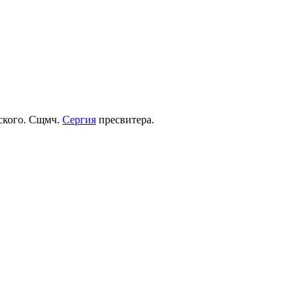
рского. Сщмч.
Сергия
пресвитера.