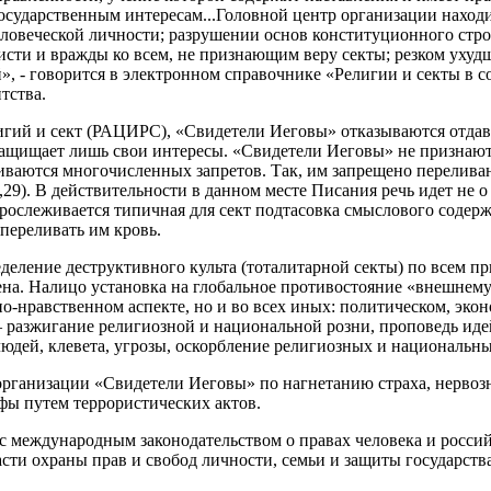
государственным интересам...Головной центр организации нахо
еловеческой личности; разрушении основ конституционного стро
сти и вражды ко всем, не признающим веру секты; резком ухудш
 - говорится в электронном справочнике «Религии и секты в с
тства.
гий и сект (РАЦИРС), «Свидетели Иеговы» отказываются отдава
а защищает лишь свои интересы. «Свидетели Иеговы» не признаю
иваются многочисленных запретов. Так, им запрещено переливан
8,29). В действительности в данном месте Писания речь идет не
прослеживается типичная для сект подтасовка смыслового содерж
переливать им кровь.
еление деструктивного культа (тоталитарной секты) по всем пр
на. Налицо установка на глобальное противостояние «внешнему
но-нравственном аспекте, но и во всех иных: политическом, эк
 – разжигание религиозной и национальной розни, проповедь ид
юдей, клевета, угрозы, оскорбление религиозных и национальны
организации «Свидетели Иеговы» по нагнетанию страха, нервозно
ы путем террористических актов.
с международным законодательством о правах человека и росси
сти охраны прав и свобод личности, семьи и защиты государства