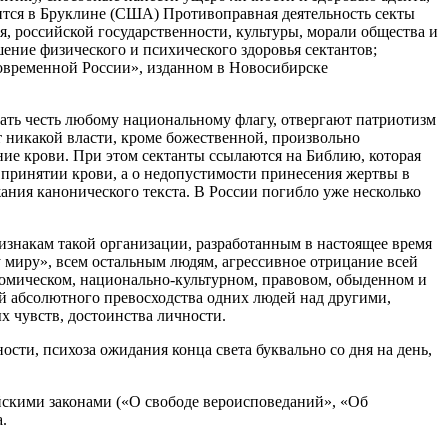
дится в Бруклине (США) Противоправная деятельность секты
я, российской государственности, культуры, морали общества и
ение физического и психического здоровья сектантов;
овременной России», изданном в Новосибирске
ть честь любому национальному флагу, отвергают патриотизм
т никакой власти, кроме божественной, произвольно
ие крови. При этом сектанты ссылаются на Библию, которая
 о принятии крови, а о недопустимости принесения жертвы в
ания канонического текста. В России погибло уже несколько
изнакам такой организации, разработанным в настоящее время
 миру», всем остальным людям, агрессивное отрицание всей
ономическом, национально-культурном, правовом, обыденном и
ей абсолютного превосходства одних людей над другими,
х чувств, достоинства личности.
сти, психоза ожидания конца света буквально со дня на день,
йскими законами («О свободе вероисповеданий», «Об
.