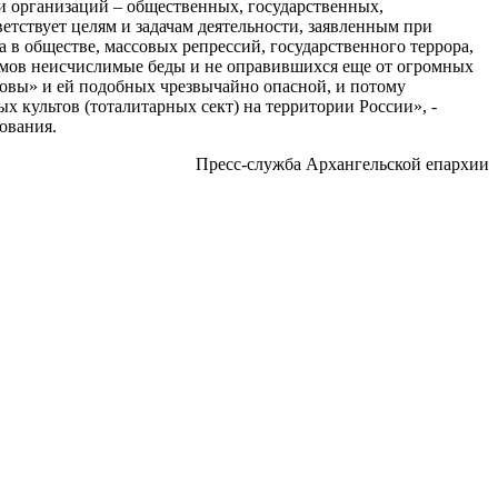
и организаций – общественных, государственных,
етствует целям и задачам деятельности, заявленным при
в обществе, массовых репрессий, государственного террора,
жимов неисчислимые беды и не оправившихся еще от огромных
еговы» и ей подобных чрезвычайно опасной, и потому
х культов (тоталитарных сект) на территории России», -
ования.
Пресс-служба Архангельской епархии