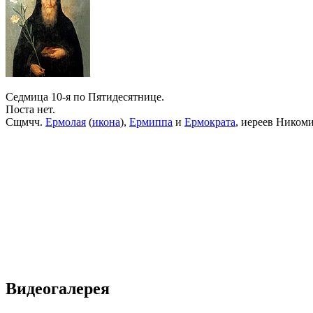
Седмица 10-я по Пятидесятнице.
Поста нет.
Сщмчч.
Ермолая
(
икона
),
Ермиппа
и
Ермократа
, иереев Ником
Видеогалерея