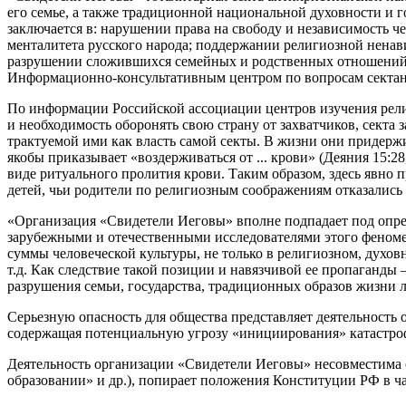
его семье, а также традиционной национальной духовности и 
заключается в: нарушении права на свободу и независимость ч
менталитета русского народа; поддержании религиозной ненави
разрушении сложившихся семейных и родственных отношений»,
Информационно-консультативным центром по вопросам сектан
По информации Российской ассоциации центров изучения рели
и необходимость оборонять свою страну от захватчиков, сект
трактуемой ими как власть самой секты. В жизни они придерж
якобы приказывает «воздерживаться от ... крови» (Деяния 15:2
виде ритуального пролития крови. Таким образом, здесь явно 
детей, чьи родители по религиозным соображениям отказались 
«Организация «Свидетели Иеговы» вполне подпадает под опред
зарубежными и отечественными исследователями этого феноме
суммы человеческой культуры, не только в религиозном, духов
т.д. Как следствие такой позиции и навязчивой ее пропаганды
разрушения семьи, государства, традиционных образов жизни л
Серьезную опасность для общества представляет деятельность 
содержащая потенциальную угрозу «инициирования» катастроф
Деятельность организации «Свидетели Иеговы» несовместима 
образовании» и др.), попирает положения Конституции РФ в ча