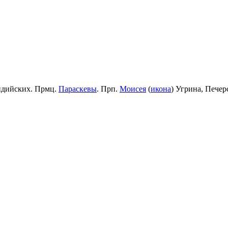
идийских. Прмц.
Параскевы
. Прп.
Моисея
(
икона
) Угрина, Пече