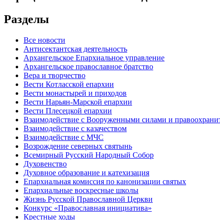
Разделы
Все новости
Антисектантская деятельность
Архангельское Епархиальное управление
Архангельское православное братство
Вера и творчество
Вести Котласской епархии
Вести монастырей и приходов
Вести Нарьян-Марской епархии
Вести Плесецкой епархии
Взаимодействие с Вооруженными силами и правоохран
Взаимодействие с казачеством
Взаимодействие с МЧС
Возрождение северных святынь
Всемирный Русский Народный Собор
Духовенство
Духовное образование и катехизация
Епархиальная комиссия по канонизации святых
Епархиальные воскресные школы
Жизнь Русской Православной Церкви
Конкурс «Православная инициатива»
Крестные ходы