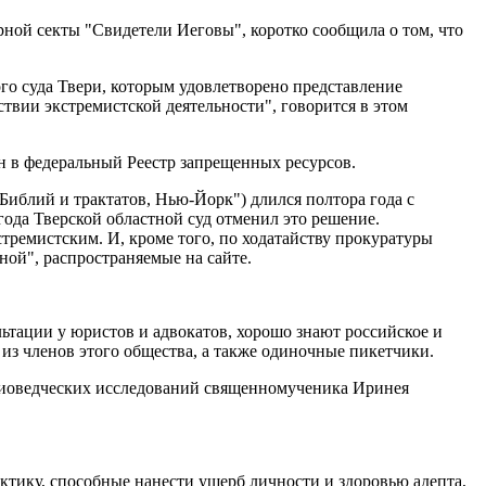
ной секты "Свидетели Иеговы", коротко сообщила о том, что
о суда Твери, которым удовлетворено представление
твии экстремистской деятельности", говорится в этом
ен в федеральный Реестр запрещенных ресурсов.
иблий и трактатов, Нью-Йорк") длился полтора года с
года Тверской областной суд отменил это решение.
стремистским. И, кроме того, по ходатайству прокуратуры
ной", распространяемые на сайте.
ультации у юристов и адвокатов, хорошо знают российское и
 из членов этого общества, а также одиночные пикетчики.
игиоведческих исследований священномученика Иринея
ктику, способные нанести ущерб личности и здоровью адепта,