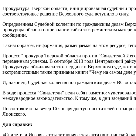
Прокуратура Тверской области, инициировавшая судебный проц
соответствующее решение Верховного суда вступило в силу.
Определением Судебной коллегии по гражданским делам Верхов
прокурора области о признании сайта экстремистским материал
сообщении.
Таким образом, информация, размещаемая на этом ресурсе, теп
Процесс "прокурор Тверской области против "Свидетелей Иего
переменным успехом. В сентябре 2013 года Центральный райсуд
Прокуратура обжаловала этот вердикт в Верховном суде, которы
экстремистскими также признаны книги "Чему на самом деле у
И, наконец, Судебная коллегия по гражданским делам ВС остав
В ходе процесса "Свидетели" вели себя грамотно: чувствовалос
международное законодательство. К тому же, в дни заседаний 
По состоянию на вечер 16 января доступ посетителей на запр
Лионского.
Для справки:
«Свидетели Иеговы - тоталитарная секта антихристианской нап