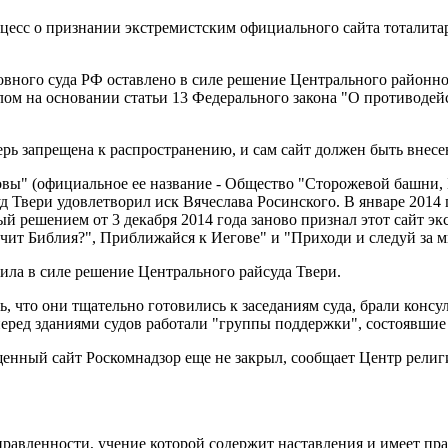
есс о признании экстремистским официального сайта тоталитар
ного суда РФ оставлено в силе решение Центрального районног
ом на основании статьи 13 Федерального закона "О противодейс
ерь запрещена к распространению, и сам сайт должен быть внес
вы" (официальное ее название - Общество "Сторожевой башни, Б
 Твери удовлетворил иск Вячеслава Росинского. В январе 2014 
й решением от 3 декабря 2014 года заново признал этот сайт эк
чит Библия?", Приближайся к Иегове" и "Приходи и следуй за м
ила в силе решение Центрального райсуда Твери.
ь, что они тщательно готовились к заседаниям суда, брали конс
перед зданиями судов работали "группы поддержки", состоявшие
ещенный сайт Роскомнадзор еще не закрыл, сообщает Центр рел
равленности, учение которой содержит наставления и имеет пра