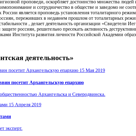
игиозной проповеди, оскорбляет достоинство множества людей 
имопонимание и сотрудничество в обществе и заведомо не соотв
России является проповедь установления тоталитарного режима 
я россиян, переживших в недавнем прошлом от тоталитарных ре
естабильности , делает деятельность организации «Свидетели И
защите россиян, решительно пресекать активность деструктивны
иками Института развития личности Российской Академии образ
антская деятельность»
15 Мая 2019
аввин посетит Архангельскую епархию
 общественностью Архангельска и Северодвинска.
15 Апреля 2019
ктами
т эксперт.