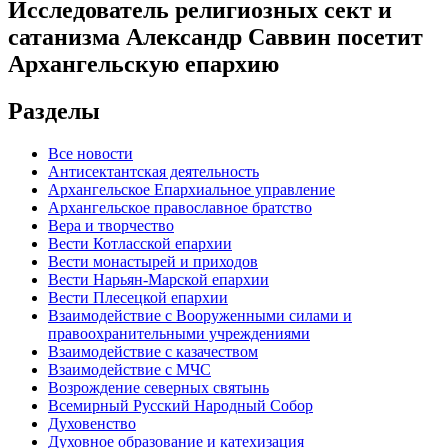
Исследователь религиозных сект и
сатанизма Александр Саввин посетит
Архангельскую епархию
Разделы
Все новости
Антисектантская деятельность
Архангельское Епархиальное управление
Архангельское православное братство
Вера и творчество
Вести Котласской епархии
Вести монастырей и приходов
Вести Нарьян-Марской епархии
Вести Плесецкой епархии
Взаимодействие с Вооруженными силами и
правоохранительными учреждениями
Взаимодействие с казачеством
Взаимодействие с МЧС
Возрождение северных святынь
Всемирный Русский Народный Собор
Духовенство
Духовное образование и катехизация