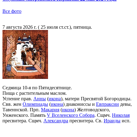
Все фото
7 августа 2026 г. ( 25 июля ст.ст.), пятница.
Седмица 10-я по Пятидесятнице.
Пища с растительным маслом.
Успение прав.
Анны
(
икона
), матери Пресвятой Богородицы.
Свв. жен
Олимпиады
(
икона
) диакониссы и
Евпраксии
девы,
Тавеннской. Прп.
Макария
(
икона
) Желтоводского,
Унженского. Память
V Вселенского Собора
. Сщмч.
Николая
пресвитера. Сщмч.
Александра
пресвитера. Св.
Ираиды
исп.