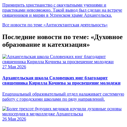
Примирить христианство с оккультными учениями и
практиками невозможно. Такой вывод был сделан на встрече
священников и мирян в Успенском храме Архангельска.
Все новости по теме «Антисектантская деятельность»
Последние новости по теме: «Духовное
образование и катехизация»
27 Мая 2026
Архангельская школа Соловецких юнг благодарит
священника Кирилла Кочнева за просвещение молодежи
Епархиальный образовательный отдел налаживает системную
работу с городскими школами по ряду направлений.
26 Мая 2026