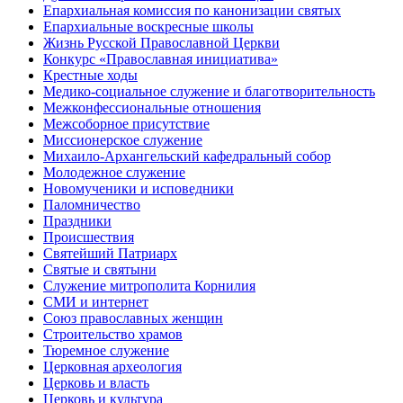
Епархиальная комиссия по канонизации святых
Епархиальные воскресные школы
Жизнь Русской Православной Церкви
Конкурс «Православная инициатива»
Крестные ходы
Медико-социальное служение и благотворительность
Межконфессиональные отношения
Межсоборное присутствие
Миссионерское служение
Михаило-Архангельский кафедральный собор
Молодежное служение
Новомученики и исповедники
Паломничество
Праздники
Происшествия
Святейший Патриарх
Святые и святыни
Служение митрополита Корнилия
СМИ и интернет
Союз православных женщин
Строительство храмов
Тюремное служение
Церковная археология
Церковь и власть
Церковь и культура