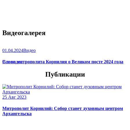
Видеогалерея
01.04.2024
Видео
Слово митрополита Корнилия о Великом посте 2024 года
Все видео
Публикации
25 Авг 2023
Митрополит Корнилий: Собор станет духовным центром
Архангельска