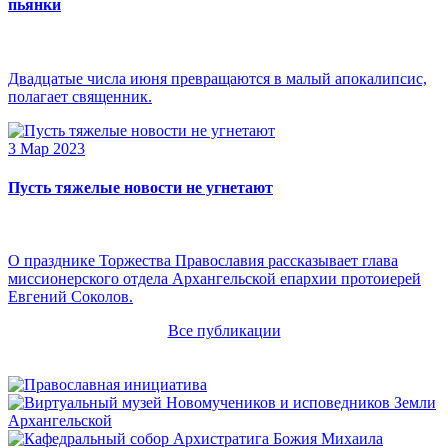
пьянки
Двадцатые числа июня превращаются в малый апокалипсис,
полагает священник.
3 Мар 2023
Пусть тяжелые новости не угнетают
О празднике Торжества Православия рассказывает глава
миссионерского отдела Архангельской епархии протоиерей
Евгений Соколов.
Все публикации