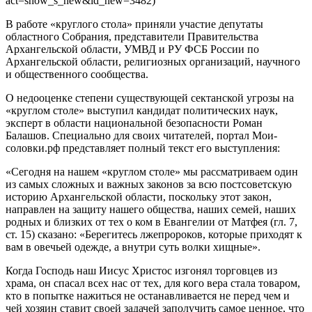
act=show_s_new&id_new=3482)
В работе «круглого стола» приняли участие депутаты
областного Собрания, представители Правительства
Архангельской области, УМВД и РУ ФСБ России по
Архангельской области, религиозных организаций, научного
и общественного сообщества.
О недооценке степени существующей сектанской угрозы на
«круглом столе» выступил кандидат политических наук,
эксперт в области национальной безопасности Роман
Балашов. Специально для своих читателей, портал Мои-
соловки.рф представляет полный текст его выступления:
«Сегодня на нашем «круглом столе» мы рассматриваем один
из самых сложных и важных законов за всю постсоветскую
историю Архангельской области, поскольку этот закон,
направлен на защиту нашего общества, наших семей, наших
родных и близких от тех о ком в Евангелии от Матфея (гл. 7,
ст. 15) сказано: «Берегитесь лжепророков, которые приходят к
вам в овечьей одежде, а внутри суть волки хищные».
Когда Господь наш Иисус Христос изгонял торговцев из
храма, он спасал всех нас от тех, для кого вера стала товаром,
кто в попытке нажиться не останавливается не перед чем и
чей хозяин ставит своей задачей заполучить самое ценное, что