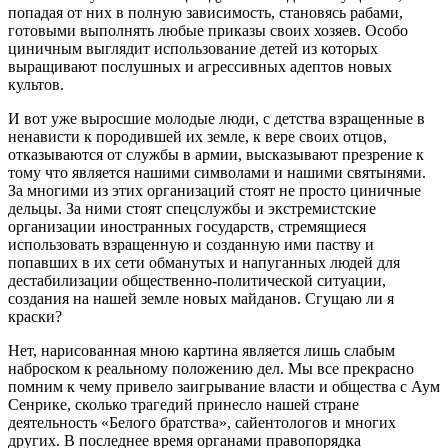
попадая от них в полную зависимость, становясь рабами,
готовыми выполнять любые приказы своих хозяев. Особо
циничным выглядит использование детей из которых
выращивают послушных и агрессивных адептов новых
культов.
И вот уже выросшие молодые люди, с детства взращенные в
ненависти к породившей их земле, к вере своих отцов,
отказываются от службы в армии, высказывают презрение к
тому что является нашими символами и нашими святынями.
За многими из этих организаций стоят не просто циничные
дельцы. За ними стоят спецслужбы и экстремистские
организации иностранных государств, стремящиеся
использовать взращенную и созданную ими паству и
попавших в их сети обманутых и напуганных людей для
дестабилизации общественно-политической ситуации,
создания на нашей земле новых майданов. Сгущаю ли я
краски?
Нет, нарисованная мною картина является лишь слабым
наброском к реальному положению дел. Мы все прекрасно
помним к чему привело заигрывание власти и общества с Аум
Сенрике, сколько трагедий принесло нашей стране
деятельность «Белого братства», сайентологов и многих
других. В последнее время органами правопорядка