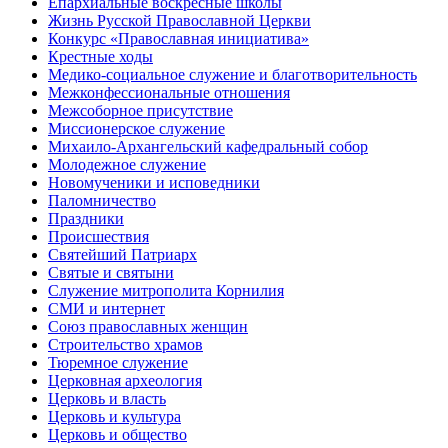
Епархиальные воскресные школы
Жизнь Русской Православной Церкви
Конкурс «Православная инициатива»
Крестные ходы
Медико-социальное служение и благотворительность
Межконфессиональные отношения
Межсоборное присутствие
Миссионерское служение
Михаило-Архангельский кафедральный собор
Молодежное служение
Новомученики и исповедники
Паломничество
Праздники
Происшествия
Святейший Патриарх
Святые и святыни
Служение митрополита Корнилия
СМИ и интернет
Союз православных женщин
Строительство храмов
Тюремное служение
Церковная археология
Церковь и власть
Церковь и культура
Церковь и общество