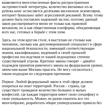
выявляются многочисленные факты распространения
экстремистской литературы, количество ввозимых из-за
рубежа книг исчисляется десятками миллионов экземпляров,
интернет буквально забит агрессивной рекламой. Всему этому
должен быть поставлен надежный заслон, поэтому данный
закон рассматривается мною не только как правовой
механизм, но и как общественная платформа, объединяющая
всех нас, готовых к борьбе с этим злом.
Здесь, на этом кругом столе, я выступаю не столько как
чиновник, сколько как дипломированный специалист в сфере
национальной безопасности, имеющий соответствующие
знания, квалификацию, видевший в своей прошлой
профессии последствия от нашей недооценки степени
существующей угрозы. Критики закона говорят – давайте
подождем принятия рамочного закона на федеральном уровне,
зачем нам выше Москвы прыгать. Не могу согласиться с
таким подходом по следующим причинам:
Первое. Любой федеральный закон в этой сфере должен
опираться на опыт территорий. Россия – страна, где
существует громадное количество больших и малых
конфессий, где каждая территория имеет свою специфику и
свою уникальность. Можно ли разом охватить все это
многообразие, разработать общие универсальные правила без