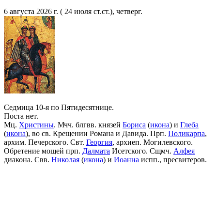
6 августа 2026 г. ( 24 июля ст.ст.), четверг.
Седмица 10-я по Пятидесятнице.
Поста нет.
Мц.
Христины
. Мчч. блгвв. князей
Бориса
(
икона
) и
Глеба
(
икона
), во св. Крещении Романа и Давида. Прп.
Поликарпа
,
архим. Печерского. Свт.
Георгия
, архиеп. Могилевского.
Обретение мощей прп.
Далмата
Исетского. Сщмч.
Алфея
диакона. Свв.
Николая
(
икона
) и
Иоанна
испп., пресвитеров.