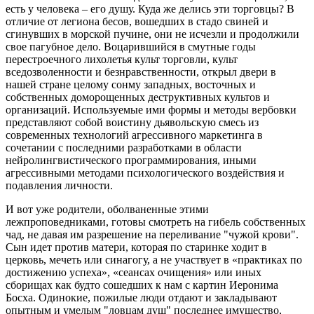
есть у человека – его душу. Куда же делись эти торговцы? В
отличие от легиона бесов, вошедших в стадо свиней и
сгинувших в морской пучине, они не исчезли и продолжили
свое пагубное дело. Воцарившийся в смутные годы
перестроечного лихолетья культ торговли, культ
вседозволенности и безнравственности, открыл двери в
нашей стране целому сонму западных, восточных и
собственных доморощенных деструктивных культов и
организаций. Используемые ими формы и методы вербовки
представляют собой воистину дьявольскую смесь из
современных технологий агрессивного маркетинга в
сочетании с последними разработками в области
нейролингвистического программирования, иными
агрессивными методами психологического воздействия и
подавления личности.
И вот уже родители, оболваненные этими
лежпроповедниками, готовы смотреть на гибель собственных
чад, не давая им разрешение на переливание "чужой крови".
Сын идет против матери, которая по старинке ходит в
церковь, мечеть или синагогу, а не участвует в «практиках по
достижению успеха», «сеансах очищения» или иных
сборищах как будто сошедших к нам с картин Иеронима
Босха. Одинокие, пожилые люди отдают и закладывают
опытным и умелым "ловцам душ" последнее имущество,