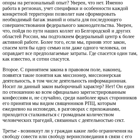
опоры на региональный опыт? Уверен, что нет. Именно
работа в регионах, учет специфики и особенности каждой
конкретной территории позволит нам сформировать
необходимый багаж знаний и опыта для последующего
совершенствования федерального законодательства. Уверен,
что, пойдя по пути наших коллег из Белгородской и других
областей России, мы подтолкнем федеральный центр к более
активной работе. Более того, если мы, приняв этот закон,
спасем хотя бы одну семью или даже одного человека, он
оправдает все предполагаемые затраты. Где спасется один там,
как известно, и сотни спасутся.
Второе. С принятием закона в правовом поле, наконец,
появятся такие понятия как миссионер, миссионерская
деятельность, в том числе деятельность информационная.
Носит ли данный закон выборочный характер? Нет! Он един
по отношению ко всем официально зарегистрированным
конфессиям и, не случайно, среди наиболее ярых сторонников
его принятия мы видим священников РПЦ, которым
ежедневно на исповедях, в разговорах с прихожанами,
приходится сталкиваться с громадным количеством
человеческих трагедий, связанных с деятельностью сект.
Третье - возникнут ли у граждан какие либо ограничения на
свободу совести или свободу вероисповедания в связи с его