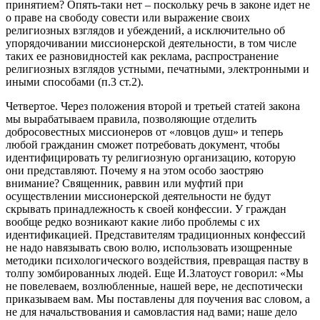
принятием? Опять-таки нет – поскольку речь в законе идет не
о праве на свободу совести или выражение своих
религиозных взглядов и убеждений, а исключительно об
упорядочивании миссионерской деятельности, в том числе
таких ее разновидностей как реклама, распространение
религиозных взглядов устными, печатными, электронными и
иными способами (п.3 ст.2).
Четвертое. Через положения второй и третьей статей закона
мы вырабатываем правила, позволяющие отделить
добросовестных миссионеров от «ловцов душ» и теперь
любой гражданин сможет потребовать документ, чтобы
идентифицировать ту религиозную организацию, которую
они представляют. Почему я на этом особо заостряю
внимание? Священник, раввин или муфтий при
осуществлении миссионерской деятельности не будут
скрывать принадлежность к своей конфессии. У граждан
вообще редко возникают какие либо проблемы с их
идентификацией. Представителям традиционных конфессий
не надо навязывать свою волю, использовать изощренные
методики психологического воздействия, превращая паству в
толпу зомбированных людей. Еще И.Златоуст говорил: «Мы
не повелеваем, возлюбленные, нашей вере, не деспотически
приказываем вам. Мы поставлены для поучения вас словом, а
не для начальствования и самовластия над вами; наше дело