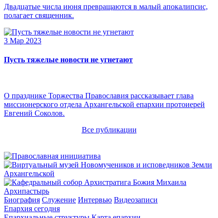
Двадцатые числа июня превращаются в малый апокалипсис,
полагает священник.
3 Мар 2023
Пусть тяжелые новости не угнетают
О празднике Торжества Православия рассказывает глава
миссионерского отдела Архангельской епархии протоиерей
Евгений Соколов.
Все публикации
Архипастырь
Биография
Служение
Интервью
Видеозаписи
Епархия сегодня
Епархиальные структуры
Карта епархии