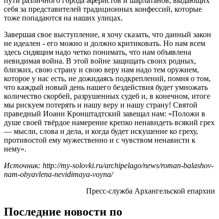
пути различного города аферистов и шарлатанов, выдающих
себя за представителей традиционных конфессий, которые
тоже попадаются на наших улицах.
Завершая свое выступление, я хочу сказать, что данный закон
не идеален - его можно и должно критиковать. Но нам всем
здесь сидящим надо четко понимать, что нам объявлена
невидимая война. В этой войне защищать своих родных,
близких, свою страну и свою веру нам надо тем оружием,
которое у нас есть, не дожидаясь подкреплений, помня о том,
что каждый новый день нашего бездействия будет умножать
количество скорбей, разрушенных судеб и, в конечном, итоге
мы рискуем потерять и нашу веру и нашу страну! Святой
праведный Иоанн Кронштадтский завещал нам: «Положи в
душе своей твёрдое намерение крепко ненавидеть всякий грех
— мысли, слова и дела, и когда будет искушение ко греху,
противостой ему мужественно и с чувством ненависти к
нему».
Источник: http://my-solovki.ru/archipelago/news/roman-balashov-
nam-obyavlena-nevidimaya-voyna/
Пресс-служба Архангельской епархии
Последние новости по