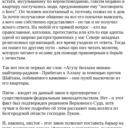
кстати, мусульманину по вероисповеданию, совсем недавно в
квартиру постучались люди, предложившие ему "поговорить
о Боге". Он человек воспитанный и, поэтому, позвал их в дом.
За почти получасовое общение на все его попытки выяснить,
а кого они собственно представляют - он так и не получил
ясного ответа. На любой его прямой вопрос – кто вы
православные, католики, протестанты или кто-то еще адепты
одной из широко распространенных у нас Севере западных
религиозных организаций, все время уходили от ответа. Тогда
он пошел по другому пути - начал при них читать молитву,
которую читают в исламе для помощи правоверным в борьбе
с нечистым.
Так вот после первых же слов: «Агузу биллахи минаш-
шайтанир-раджим - Прибегаю к Аллаху за помощью против
Шайтана, побиваемого камнями» - они пулей выскочили из
его квартиры.
Пятое - входит ли данный закон в противоречие с
существующим федеральным законодательством. Нет - и этот
факт был подтвержден решением Верховного Суда, хотя
лучше и более подробно об этом расскажет наш коллега из
Белгородской области господин Лукин.
И, наконец, шестое - этот закон позволит поставить барьер на