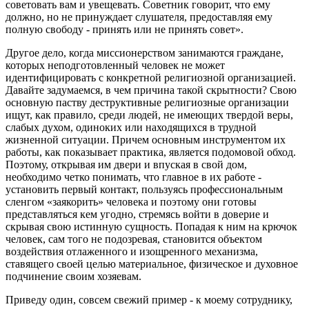
советовать вам и увещевать. Советник говорит, что ему
должно, но не принуждает слушателя, предоставляя ему
полную свободу - принять или не принять совет».
Другое дело, когда миссионерством занимаются граждане,
которых неподготовленный человек не может
идентифицировать с конкретной религиозной организацией.
Давайте задумаемся, в чем причина такой скрытности? Свою
основную паству деструктивные религиозные организации
ищут, как правило, среди людей, не имеющих твердой веры,
слабых духом, одиноких или находящихся в трудной
жизненной ситуации. Причем основным инструментом их
работы, как показывает практика, является подомовой обход.
Поэтому, открывая им двери и впуская в свой дом,
необходимо четко понимать, что главное в их работе -
установить первый контакт, пользуясь профессиональным
сленгом «заякорить» человека и поэтому они готовы
представляться кем угодно, стремясь войти в доверие и
скрывая свою истинную сущность. Попадая к ним на крючок
человек, сам того не подозревая, становится объектом
воздействия отлаженного и изощренного механизма,
ставящего своей целью материальное, физическое и духовное
подчинение своим хозяевам.
Приведу один, совсем свежий пример - к моему сотруднику,