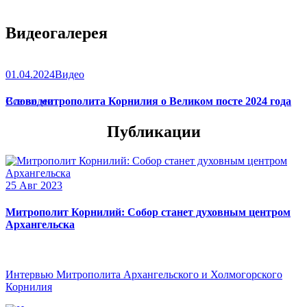
Видеогалерея
01.04.2024
Видео
Слово митрополита Корнилия о Великом посте 2024 года
Все видео
Публикации
25 Авг 2023
Митрополит Корнилий: Собор станет духовным центром
Архангельска
Интервью Митрополита Архангельского и Холмогорского
Корнилия